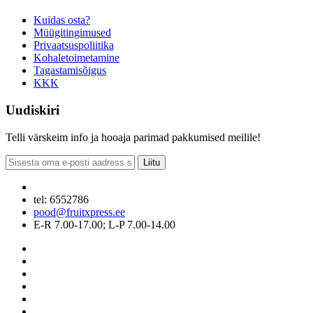
Kuidas osta?
Müügitingimused
Privaatsuspoliitika
Kohaletoimetamine
Tagastamisõigus
KKK
Uudiskiri
Telli värskeim info ja hooaja parimad pakkumised meilile!
Liitu
tel: 6552786
pood@fruitxpress.ee
E-R 7.00-17.00; L-P 7.00-14.00