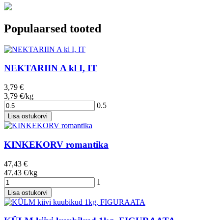
Populaarsed tooted
NEKTARIIN A kl I, IT
3,79 €
3,79 €/kg
0.5
Lisa ostukorvi
KINKEKORV romantika
47,43 €
47,43 €/kg
1
Lisa ostukorvi