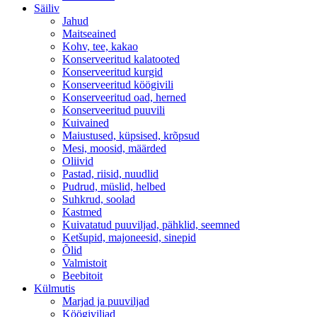
Säiliv
Jahud
Maitseained
Kohv, tee, kakao
Konserveeritud kalatooted
Konserveeritud kurgid
Konserveeritud köögivili
Konserveeritud oad, herned
Konserveeritud puuvili
Kuivained
Maiustused, küpsised, krõpsud
Mesi, moosid, määrded
Oliivid
Pastad, riisid, nuudlid
Pudrud, müslid, helbed
Suhkrud, soolad
Kastmed
Kuivatatud puuviljad, pähklid, seemned
Ketšupid, majoneesid, sinepid
Õlid
Valmistoit
Beebitoit
Külmutis
Marjad ja puuviljad
Köögiviljad