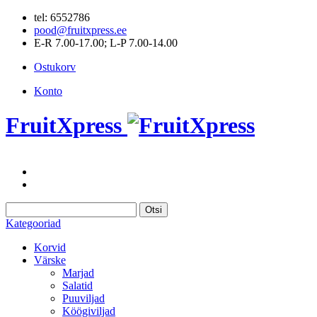
tel: 6552786
pood@fruitxpress.ee
E-R 7.00-17.00; L-P 7.00-14.00
Ostukorv
Konto
FruitXpress
Otsi
Kategooriad
Korvid
Värske
Marjad
Salatid
Puuviljad
Köögiviljad