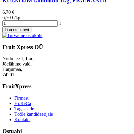
KÜLM kiivi kuubikud 1kg, FIGURAATA
6,70 €
6,70 €/kg
1
Lisa ostukorvi
Fruit Xpress OÜ
Niidu tee 1, Loo,
Jõelähtme vald,
Harjumaa,
74201
FruitXpress
Firmast
HoReCa
Tagasiside
Tööle kandideerijale
Kontakt
Ostuabi