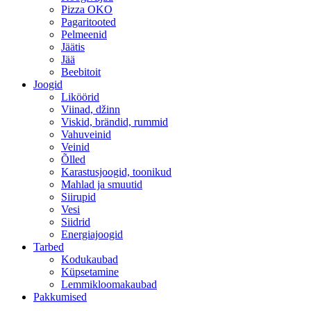
Pizza OKO
Pagaritooted
Pelmeenid
Jäätis
Jää
Beebitoit
Joogid
Liköörid
Viinad, džinn
Viskid, brändid, rummid
Vahuveinid
Veinid
Õlled
Karastusjoogid, toonikud
Mahlad ja smuutid
Siirupid
Vesi
Siidrid
Energiajoogid
Tarbed
Kodukaubad
Küpsetamine
Lemmikloomakaubad
Pakkumised