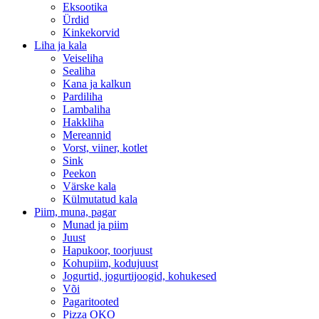
Eksootika
Ürdid
Kinkekorvid
Liha ja kala
Veiseliha
Sealiha
Kana ja kalkun
Pardiliha
Lambaliha
Hakkliha
Mereannid
Vorst, viiner, kotlet
Sink
Peekon
Värske kala
Külmutatud kala
Piim, muna, pagar
Munad ja piim
Juust
Hapukoor, toorjuust
Kohupiim, kodujuust
Jogurtid, jogurtijoogid, kohukesed
Või
Pagaritooted
Pizza OKO