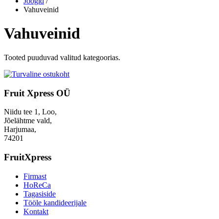
Joogid
/
Vahuveinid
Vahuveinid
Tooted puuduvad valitud kategoorias.
Fruit Xpress OÜ
Niidu tee 1, Loo,
Jõelähtme vald,
Harjumaa,
74201
FruitXpress
Firmast
HoReCa
Tagasiside
Tööle kandideerijale
Kontakt