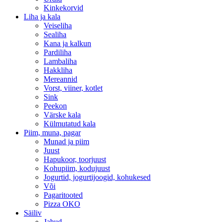
Kinkekorvid
Liha ja kala
Veiseliha
Sealiha
Kana ja kalkun
Pardiliha
Lambaliha
Hakkliha
Mereannid
Vorst, viiner, kotlet
Sink
Peekon
Värske kala
Külmutatud kala
Piim, muna, pagar
Munad ja piim
Juust
Hapukoor, toorjuust
Kohupiim, kodujuust
Jogurtid, jogurtijoogid, kohukesed
Või
Pagaritooted
Pizza OKO
Säiliv
Jahud