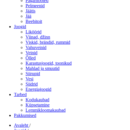
Pagaritooted
Pelmeenid
Jäätis
Jää
Beebitoit
Joogid
Liköörid
Viinad, džinn
Viskid, brändid, rummid
Vahuveinid
Veinid
Õlled
Karastusjoogid, toonikud
Mahlad ja smuutid
Siirupid
Vesi
Siidrid
Energiajoogid
Tarbed
Kodukaubad
Küpsetamine
Lemmikloomakaubad
Pakkumised
Avaleht
/