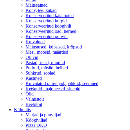
Maitseained
Kohv, tee, kakao
Konserveeritud kalatooted
Konserveeritud kurgid
Konserveeritud köögivili
Konserveeritud oad, herned
Konserveeritud puuvili
Kuivained
Maiustused, küpsised, krõpsud
Mesi, moosid, määrded
Oliivid
Pastad, riisid, nuudlid
Pudrud, müslid, helbed
Suhkrud, soolad
Kastmed
Kuivatatud puuviljad, pähklid, seemned
Ketšupid, majoneesid, sinepid
Õlid
Valmistoit
Beebitoit
Külmutis
Marjad ja puuviljad
Köögiviljad
Pizza OKO