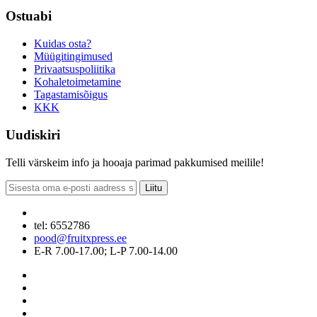
Ostuabi
Kuidas osta?
Müügitingimused
Privaatsuspoliitika
Kohaletoimetamine
Tagastamisõigus
KKK
Uudiskiri
Telli värskeim info ja hooaja parimad pakkumised meilile!
Liitu
tel: 6552786
pood@fruitxpress.ee
E-R 7.00-17.00; L-P 7.00-14.00