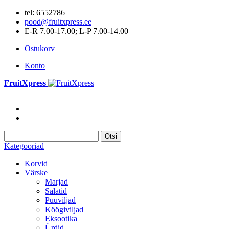
tel: 6552786
pood@fruitxpress.ee
E-R 7.00-17.00; L-P 7.00-14.00
Ostukorv
Konto
FruitXpress
Otsi
Kategooriad
Korvid
Värske
Marjad
Salatid
Puuviljad
Köögiviljad
Eksootika
Ürdid