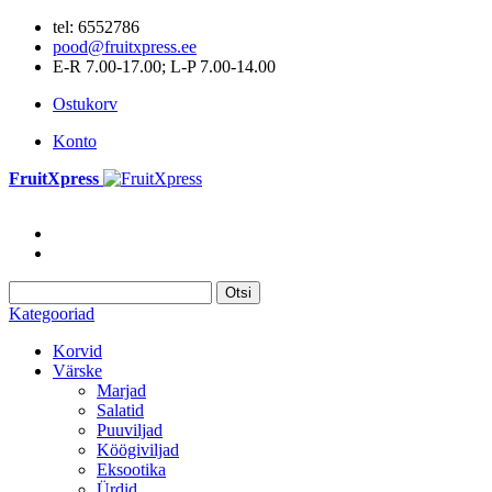
tel: 6552786
pood@fruitxpress.ee
E-R 7.00-17.00; L-P 7.00-14.00
Ostukorv
Konto
FruitXpress
Otsi
Kategooriad
Korvid
Värske
Marjad
Salatid
Puuviljad
Köögiviljad
Eksootika
Ürdid