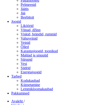
Pagaritooted
Pelmeenid
Jäätis
Jää
Beebitoit
Joogid
Liköörid
Viinad, džinn
Viskid, brändid, rummid
Vahuveinid
Veinid
Õlled
Karastusjoogid, toonikud
Mahlad ja smuutid
Siirupid
Vesi
Siidrid
Energiajoogid
Tarbed
Kodukaubad
Küpsetamine
Lemmikloomakaubad
Pakkumised
Avaleht
/