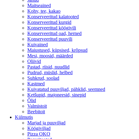
Maitseained
Kohv, tee, kakao
Konserveeritud kalatooted
Konserveeritud kurgid
Konserveeritud köögivili
Konserveeritud oad, herned
Konserveeritud puuvili
Kuivained
Maiustused, küpsised, krõpsud
Mesi, moosid, määrded
Oliivid
Pastad, riisid, nuudlid
Pudrud, müslid, helbed
Suhkrud, soolad
Kastmed
Kuivatatud puuviljad, pähklid, seemned
Ketšupid, majoneesid, sinepid
Õlid
Valmistoit
Beebitoit
Külmutis
Marjad ja puuviljad
Köögiviljad
Pizza OKO