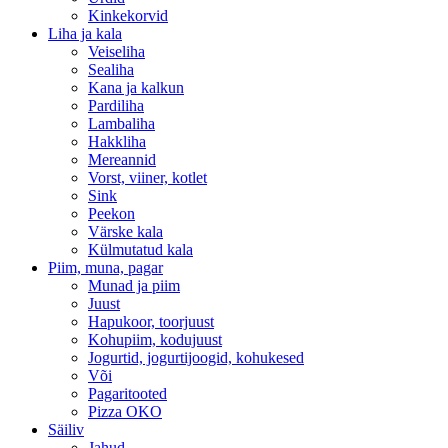
Kinkekorvid
Liha ja kala
Veiseliha
Sealiha
Kana ja kalkun
Pardiliha
Lambaliha
Hakkliha
Mereannid
Vorst, viiner, kotlet
Sink
Peekon
Värske kala
Külmutatud kala
Piim, muna, pagar
Munad ja piim
Juust
Hapukoor, toorjuust
Kohupiim, kodujuust
Jogurtid, jogurtijoogid, kohukesed
Või
Pagaritooted
Pizza OKO
Säiliv
Jahud