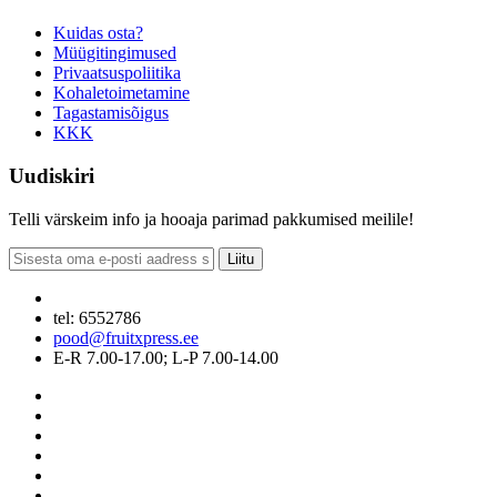
Kuidas osta?
Müügitingimused
Privaatsuspoliitika
Kohaletoimetamine
Tagastamisõigus
KKK
Uudiskiri
Telli värskeim info ja hooaja parimad pakkumised meilile!
Liitu
tel: 6552786
pood@fruitxpress.ee
E-R 7.00-17.00; L-P 7.00-14.00