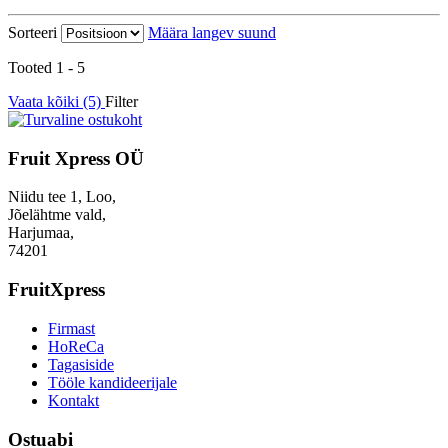
Sorteeri
Määra langev suund
Tooted 1 - 5
Vaata kõiki (5)
Filter
Fruit Xpress OÜ
Niidu tee 1, Loo,
Jõelähtme vald,
Harjumaa,
74201
FruitXpress
Firmast
HoReCa
Tagasiside
Tööle kandideerijale
Kontakt
Ostuabi