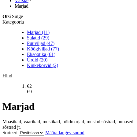
Värske
/
Marjad
Otsi
Sulge
Kategooria
Marjad (11)
Salatid (29)
Puuviljad (47)
Köögiviljad (77)
Eksootika (61)
Ürdid (20)
Kinkekorvid (2)
Hind
€
2
€
9
Marjad
Maasikad, vaarikad, mustikad, põldmarjad, mustad sõstrad, punased
sõstrad jt.
Sorteeri
Määra langev suund