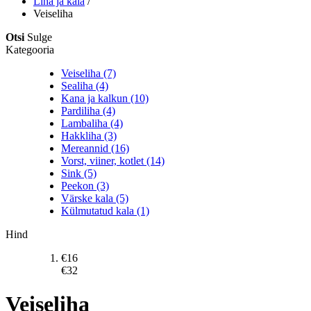
Liha ja kala
/
Veiseliha
Otsi
Sulge
Kategooria
Veiseliha (7)
Sealiha (4)
Kana ja kalkun (10)
Pardiliha (4)
Lambaliha (4)
Hakkliha (3)
Mereannid (16)
Vorst, viiner, kotlet (14)
Sink (5)
Peekon (3)
Värske kala (5)
Külmutatud kala (1)
Hind
€
16
€
32
Veiseliha