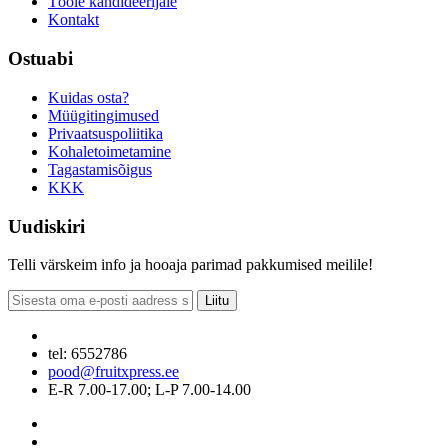
Tööle kandideerijale
Kontakt
Ostuabi
Kuidas osta?
Müügitingimused
Privaatsuspoliitika
Kohaletoimetamine
Tagastamisõigus
KKK
Uudiskiri
Telli värskeim info ja hooaja parimad pakkumised meilile!
Liitu
tel: 6552786
pood@fruitxpress.ee
E-R 7.00-17.00; L-P 7.00-14.00