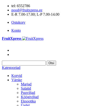
tel: 6552786
pood@fruitxpress.ee
E-R 7.00-17.00; L-P 7.00-14.00
Ostukorv
Konto
FruitXpress
Otsi
Kategooriad
Korvid
Värske
Marjad
Salatid
Puuviljad
Köögiviljad
Eksootika
Ürdid