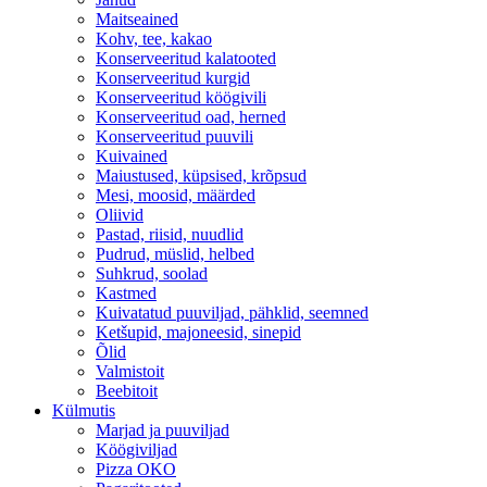
Maitseained
Kohv, tee, kakao
Konserveeritud kalatooted
Konserveeritud kurgid
Konserveeritud köögivili
Konserveeritud oad, herned
Konserveeritud puuvili
Kuivained
Maiustused, küpsised, krõpsud
Mesi, moosid, määrded
Oliivid
Pastad, riisid, nuudlid
Pudrud, müslid, helbed
Suhkrud, soolad
Kastmed
Kuivatatud puuviljad, pähklid, seemned
Ketšupid, majoneesid, sinepid
Õlid
Valmistoit
Beebitoit
Külmutis
Marjad ja puuviljad
Köögiviljad
Pizza OKO