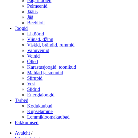
Pagaritooted
Pelmeenid
Jäätis
Jää
Beebitoit
Joogid
Liköörid
Viinad, džinn
Viskid, brändid, rummid
Vahuveinid
Veinid
Õlled
Karastusjoogid, toonikud
Mahlad ja smuutid
Siirupid
Vesi
Siidrid
Energiajoogid
Tarbed
Kodukaubad
Küpsetamine
Lemmikloomakaubad
Pakkumised
Avaleht
/