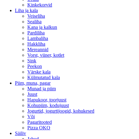
Kinkekorvid
Liha ja kala
Veiseliha
Sealiha
Kana ja kalkun
Pardiliha
Lambaliha
Hakkliha
Mereannid
Vorst, viiner, kotlet
Sink
Peekon
Värske kala
Külmutatud kala
Piim, muna, pagar
Munad ja piim
Juust
Hapukoor, toorjuust
Kohupiim, kodujuust
Jogurtid, jogurtijoogid, kohukesed
Või
Pagaritooted
Pizza OKO
Säiliv
Jahud