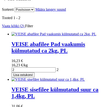
Sorteeri
Määra langev suund
Tooted 1 - 2
Vaata kõiki (2)
Filter
VEISE abafilee Pad vaakumis
külmutatud ca 2kg, PL
16,23 €
16,23 €/kg
2
Lisa ostukorvi
VEISE sisefilee külmutatud suur ca
1,4kg, PL
31,06 €