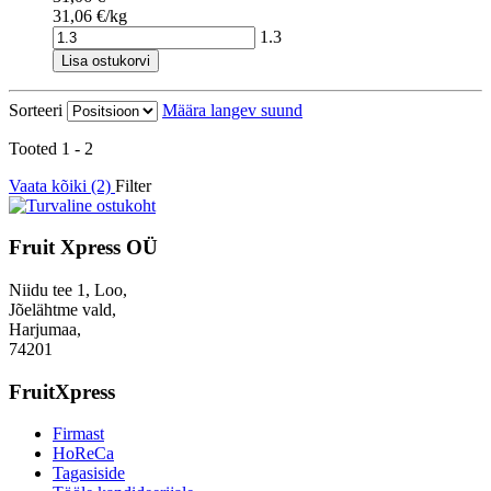
31,06 €/kg
1.3
Lisa ostukorvi
Sorteeri
Määra langev suund
Tooted 1 - 2
Vaata kõiki (2)
Filter
Fruit Xpress OÜ
Niidu tee 1, Loo,
Jõelähtme vald,
Harjumaa,
74201
FruitXpress
Firmast
HoReCa
Tagasiside