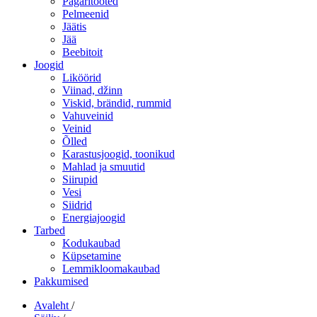
Pagaritooted
Pelmeenid
Jäätis
Jää
Beebitoit
Joogid
Liköörid
Viinad, džinn
Viskid, brändid, rummid
Vahuveinid
Veinid
Õlled
Karastusjoogid, toonikud
Mahlad ja smuutid
Siirupid
Vesi
Siidrid
Energiajoogid
Tarbed
Kodukaubad
Küpsetamine
Lemmikloomakaubad
Pakkumised
Avaleht
/