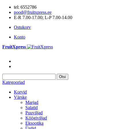
tel: 6552786
pood@fruitxpress.ee
E-R 7.00-17.00; L-P 7.00-14.00
Ostukorv
Konto
FruitXpress
Otsi
Kategooriad
Korvid
Värske
Marjad
Salatid
Puuviljad
Köögiviljad
Eksootika
Ürdid