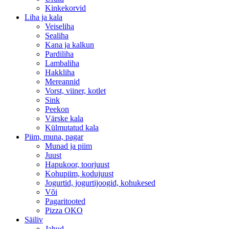
Kinkekorvid
Liha ja kala
Veiseliha
Sealiha
Kana ja kalkun
Pardiliha
Lambaliha
Hakkliha
Mereannid
Vorst, viiner, kotlet
Sink
Peekon
Värske kala
Külmutatud kala
Piim, muna, pagar
Munad ja piim
Juust
Hapukoor, toorjuust
Kohupiim, kodujuust
Jogurtid, jogurtijoogid, kohukesed
Või
Pagaritooted
Pizza OKO
Säiliv
Jahud