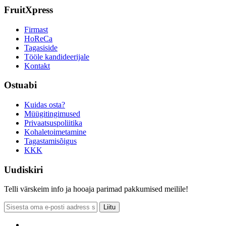
FruitXpress
Firmast
HoReCa
Tagasiside
Tööle kandideerijale
Kontakt
Ostuabi
Kuidas osta?
Müügitingimused
Privaatsuspoliitika
Kohaletoimetamine
Tagastamisõigus
KKK
Uudiskiri
Telli värskeim info ja hooaja parimad pakkumised meilile!
Liitu