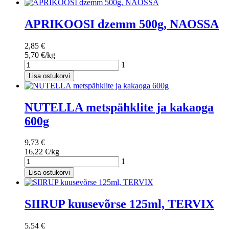
APRIKOOSI dzemm 500g, NAOSSA
2,85 €
5,70 €/kg
1
Lisa ostukorvi
NUTELLA metspähklite ja kakaoga
600g
9,73 €
16,22 €/kg
1
Lisa ostukorvi
SIIRUP kuusevõrse 125ml, TERVIX
5,54 €