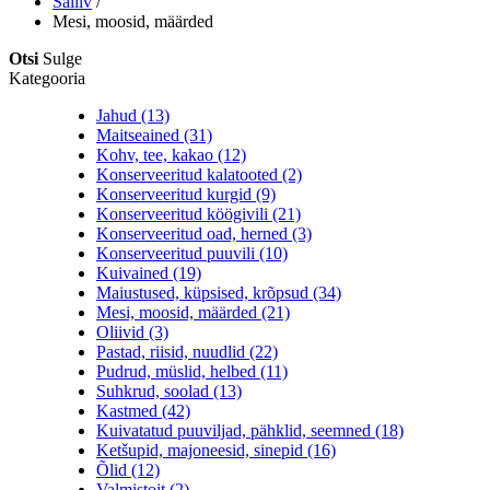
Säiliv
/
Mesi, moosid, määrded
Otsi
Sulge
Kategooria
Jahud (13)
Maitseained (31)
Kohv, tee, kakao (12)
Konserveeritud kalatooted (2)
Konserveeritud kurgid (9)
Konserveeritud köögivili (21)
Konserveeritud oad, herned (3)
Konserveeritud puuvili (10)
Kuivained (19)
Maiustused, küpsised, krõpsud (34)
Mesi, moosid, määrded (21)
Oliivid (3)
Pastad, riisid, nuudlid (22)
Pudrud, müslid, helbed (11)
Suhkrud, soolad (13)
Kastmed (42)
Kuivatatud puuviljad, pähklid, seemned (18)
Ketšupid, majoneesid, sinepid (16)
Õlid (12)
Valmistoit (2)