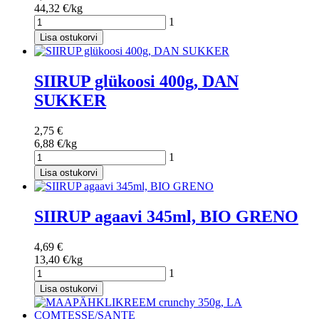
44,32 €/kg
1
Lisa ostukorvi
SIIRUP glükoosi 400g, DAN
SUKKER
2,75 €
6,88 €/kg
1
Lisa ostukorvi
SIIRUP agaavi 345ml, BIO GRENO
4,69 €
13,40 €/kg
1
Lisa ostukorvi