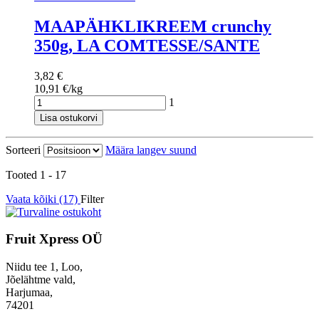
MAAPÄHKLIKREEM crunchy
350g, LA COMTESSE/SANTE
3,82 €
10,91 €/kg
1
Lisa ostukorvi
Sorteeri
Määra langev suund
Tooted 1 - 17
Vaata kõiki (17)
Filter
Fruit Xpress OÜ
Niidu tee 1, Loo,
Jõelähtme vald,
Harjumaa,
74201