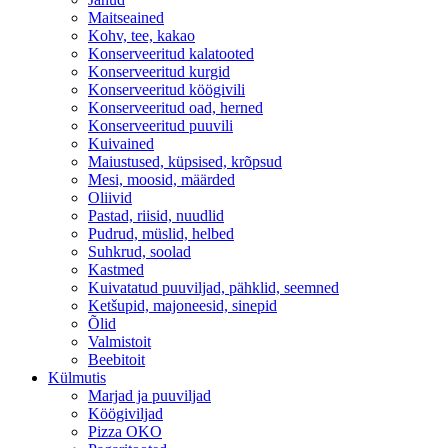
Maitseained
Kohv, tee, kakao
Konserveeritud kalatooted
Konserveeritud kurgid
Konserveeritud köögivili
Konserveeritud oad, herned
Konserveeritud puuvili
Kuivained
Maiustused, küpsised, krõpsud
Mesi, moosid, määrded
Oliivid
Pastad, riisid, nuudlid
Pudrud, müslid, helbed
Suhkrud, soolad
Kastmed
Kuivatatud puuviljad, pähklid, seemned
Ketšupid, majoneesid, sinepid
Õlid
Valmistoit
Beebitoit
Külmutis
Marjad ja puuviljad
Köögiviljad
Pizza OKO