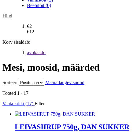
Beebitoit (0)
Hind
€
2
€
12
Korv sisaldab:
avokaado
Mesi, moosid, määrded
Sorteeri
Määra langev suund
Tooted 1 - 17
Vaata kõiki (17)
Filter
LEIVASIIRUP 750g, DAN SUKKER