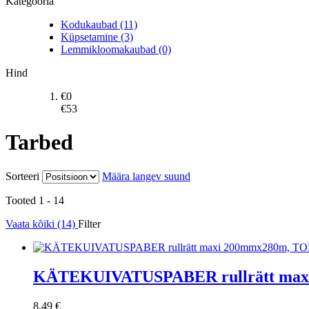
Kategooria
Kodukaubad (11)
Küpsetamine (3)
Lemmikloomakaubad (0)
Hind
€
0
€
53
Tarbed
Sorteeri
Määra langev suund
Tooted 1 - 14
Vaata kõiki (14)
Filter
KÄTEKUIVATUSPABER rullrätt max
8,49 €