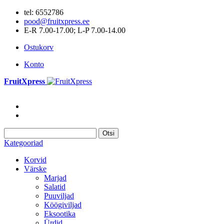
tel: 6552786
pood@fruitxpress.ee
E-R 7.00-17.00; L-P 7.00-14.00
Ostukorv
Konto
FruitXpress
Otsi
Kategooriad
Korvid
Värske
Marjad
Salatid
Puuviljad
Köögiviljad
Eksootika
Ürdid