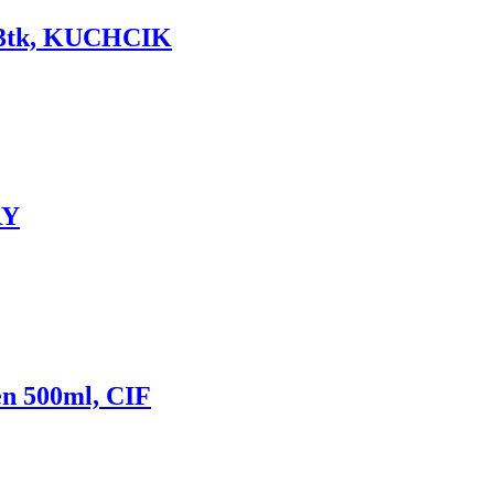
 3tk, KUCHCIK
RY
 500ml, CIF