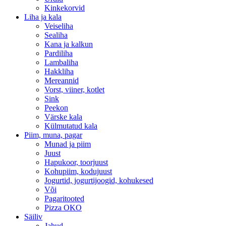
Kinkekorvid
Liha ja kala
Veiseliha
Sealiha
Kana ja kalkun
Pardiliha
Lambaliha
Hakkliha
Mereannid
Vorst, viiner, kotlet
Sink
Peekon
Värske kala
Külmutatud kala
Piim, muna, pagar
Munad ja piim
Juust
Hapukoor, toorjuust
Kohupiim, kodujuust
Jogurtid, jogurtijoogid, kohukesed
Või
Pagaritooted
Pizza OKO
Säiliv
Jahud