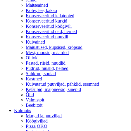
Maitseained
Kohv, tee, kakao
Konserveeritud kalatooted
Konserveeritud kurgid
Konserveeritud köögivili
Konserveeritud oad, herned
Konserveeritud puuvili
Kuivained
Maiustused, küpsised, krõpsud
Mesi, moosid, määrded
Oliivid
Pastad, riisid, nuudlid
Pudrud, müslid, helbed
Suhkrud, soolad
Kastmed
Kuivatatud puuviljad, pähklid, seemned
Ketšupid, majoneesid, sinepid
Õlid
Valmistoit
Beebitoit
Külmutis
Marjad ja puuviljad
Köögiviljad
Pizza OKO