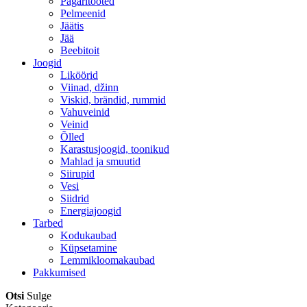
Pagaritooted
Pelmeenid
Jäätis
Jää
Beebitoit
Joogid
Liköörid
Viinad, džinn
Viskid, brändid, rummid
Vahuveinid
Veinid
Õlled
Karastusjoogid, toonikud
Mahlad ja smuutid
Siirupid
Vesi
Siidrid
Energiajoogid
Tarbed
Kodukaubad
Küpsetamine
Lemmikloomakaubad
Pakkumised
Otsi
Sulge