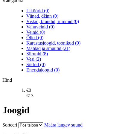
Kategooria
Liköörid (0)
Viinad, džinn (0)
Viskid, brändid, rummid (0)
Vahuveinid (0)
Veinid (0)
Õlled (0)
Karastusjoogid, toonikud (0)
Mahlad ja smuutid (21)
Siirupid (8)
Vesi (2)
Siidrid (0)
Energiajoogid (0)
Hind
€
0
€
13
Joogid
Sorteeri
Määra langev suund