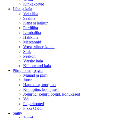
Kinkekorvid
Liha ja kala
Veiseliha
Sealiha
Kana ja kalkun
Pardiliha
Lambaliha
Hakkliha
Mereannid
Vorst, viiner, kotlet
Sink
Peekon
Värske kala
Külmutatud kala
Piim, muna, pagar
Munad ja piim
Juust
Hapukoor, toorjuust
Kohupiim, kodujuust
Jogurtid, jogurtijoogid, kohukesed
Või
Pagaritooted
Pizza OKO
Säiliv
Jahud