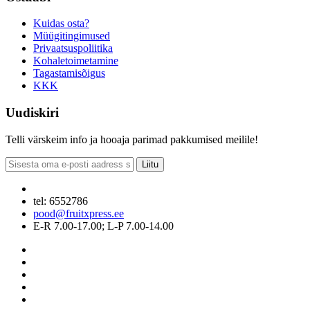
Kuidas osta?
Müügitingimused
Privaatsuspoliitika
Kohaletoimetamine
Tagastamisõigus
KKK
Uudiskiri
Telli värskeim info ja hooaja parimad pakkumised meilile!
Liitu
tel: 6552786
pood@fruitxpress.ee
E-R 7.00-17.00; L-P 7.00-14.00