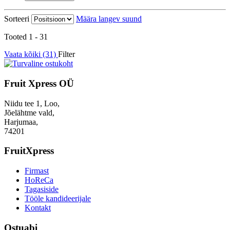
Sorteeri
Määra langev suund
Tooted 1 - 31
Vaata kõiki (31)
Filter
Fruit Xpress OÜ
Niidu tee 1, Loo,
Jõelähtme vald,
Harjumaa,
74201
FruitXpress
Firmast
HoReCa
Tagasiside
Tööle kandideerijale
Kontakt
Ostuabi