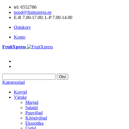
tel: 6552786
pood@fruitxpress.ee
E-R 7.00-17.00; L-P 7.00-14.00
Ostukorv
Konto
FruitXpress
Otsi
Kategooriad
Korvid
Värske
Marjad
Salatid
Puuviljad
Köögiviljad
Eksootika
Ürdid