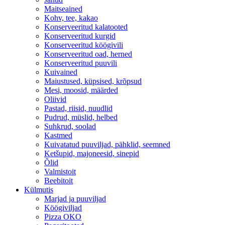
Maitseained
Kohv, tee, kakao
Konserveeritud kalatooted
Konserveeritud kurgid
Konserveeritud köögivili
Konserveeritud oad, herned
Konserveeritud puuvili
Kuivained
Maiustused, küpsised, krõpsud
Mesi, moosid, määrded
Oliivid
Pastad, riisid, nuudlid
Pudrud, müslid, helbed
Suhkrud, soolad
Kastmed
Kuivatatud puuviljad, pähklid, seemned
Ketšupid, majoneesid, sinepid
Õlid
Valmistoit
Beebitoit
Külmutis
Marjad ja puuviljad
Köögiviljad
Pizza OKO