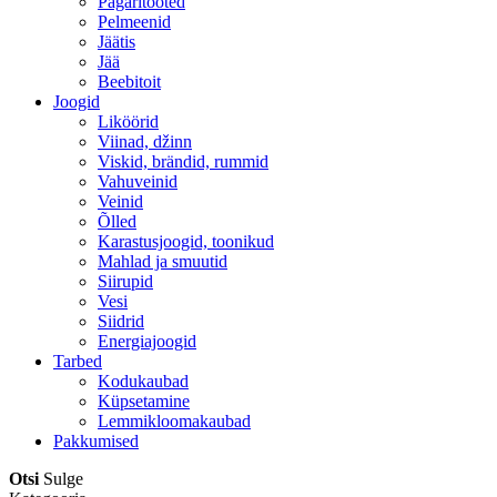
Pagaritooted
Pelmeenid
Jäätis
Jää
Beebitoit
Joogid
Liköörid
Viinad, džinn
Viskid, brändid, rummid
Vahuveinid
Veinid
Õlled
Karastusjoogid, toonikud
Mahlad ja smuutid
Siirupid
Vesi
Siidrid
Energiajoogid
Tarbed
Kodukaubad
Küpsetamine
Lemmikloomakaubad
Pakkumised
Otsi
Sulge