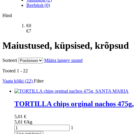
Beebitoit (0)
Hind
€
0
€
7
Maiustused, küpsised, krõpsud
Sorteeri
Määra langev suund
Tooted 1 - 22
Vaata kõiki (22)
Filter
TORTILLA chips orginal nachos 47
5,01 €
5,01 €/kg
1