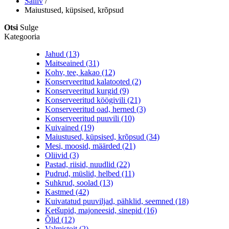
Säiliv
/
Maiustused, küpsised, krõpsud
Otsi
Sulge
Kategooria
Jahud (13)
Maitseained (31)
Kohv, tee, kakao (12)
Konserveeritud kalatooted (2)
Konserveeritud kurgid (9)
Konserveeritud köögivili (21)
Konserveeritud oad, herned (3)
Konserveeritud puuvili (10)
Kuivained (19)
Maiustused, küpsised, krõpsud (34)
Mesi, moosid, määrded (21)
Oliivid (3)
Pastad, riisid, nuudlid (22)
Pudrud, müslid, helbed (11)
Suhkrud, soolad (13)
Kastmed (42)
Kuivatatud puuviljad, pähklid, seemned (18)
Ketšupid, majoneesid, sinepid (16)
Õlid (12)
Valmistoit (2)