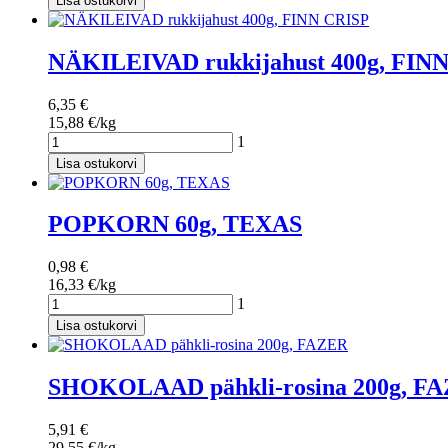
Lisa ostukorvi
NÄKILEIVAD rukkijahust 400g, FIN
6,35 €
15,88 €/kg
1
Lisa ostukorvi
POPKORN 60g, TEXAS
0,98 €
16,33 €/kg
1
Lisa ostukorvi
SHOKOLAAD pähkli-rosina 200g, F
5,91 €
29,55 €/kg