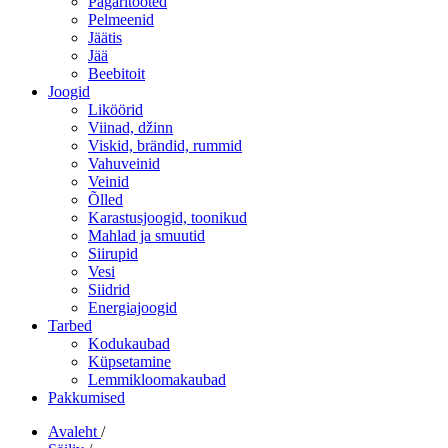
Pagaritooted
Pelmeenid
Jäätis
Jää
Beebitoit
Joogid
Liköörid
Viinad, džinn
Viskid, brändid, rummid
Vahuveinid
Veinid
Õlled
Karastusjoogid, toonikud
Mahlad ja smuutid
Siirupid
Vesi
Siidrid
Energiajoogid
Tarbed
Kodukaubad
Küpsetamine
Lemmikloomakaubad
Pakkumised
Avaleht
/