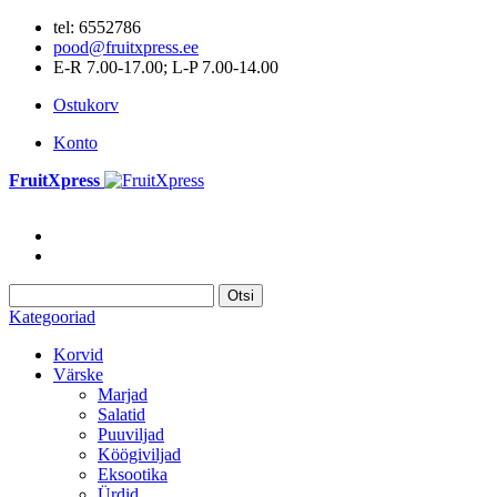
tel: 6552786
pood@fruitxpress.ee
E-R 7.00-17.00; L-P 7.00-14.00
Ostukorv
Konto
FruitXpress
Otsi
Kategooriad
Korvid
Värske
Marjad
Salatid
Puuviljad
Köögiviljad
Eksootika
Ürdid