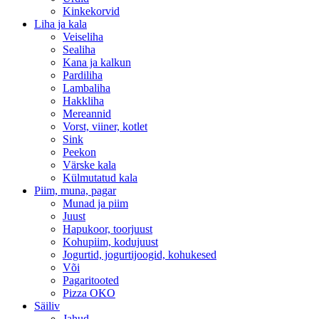
Kinkekorvid
Liha ja kala
Veiseliha
Sealiha
Kana ja kalkun
Pardiliha
Lambaliha
Hakkliha
Mereannid
Vorst, viiner, kotlet
Sink
Peekon
Värske kala
Külmutatud kala
Piim, muna, pagar
Munad ja piim
Juust
Hapukoor, toorjuust
Kohupiim, kodujuust
Jogurtid, jogurtijoogid, kohukesed
Või
Pagaritooted
Pizza OKO
Säiliv
Jahud