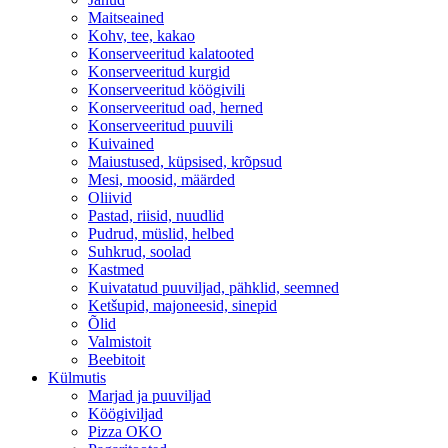
Maitseained
Kohv, tee, kakao
Konserveeritud kalatooted
Konserveeritud kurgid
Konserveeritud köögivili
Konserveeritud oad, herned
Konserveeritud puuvili
Kuivained
Maiustused, küpsised, krõpsud
Mesi, moosid, määrded
Oliivid
Pastad, riisid, nuudlid
Pudrud, müslid, helbed
Suhkrud, soolad
Kastmed
Kuivatatud puuviljad, pähklid, seemned
Ketšupid, majoneesid, sinepid
Õlid
Valmistoit
Beebitoit
Külmutis
Marjad ja puuviljad
Köögiviljad
Pizza OKO