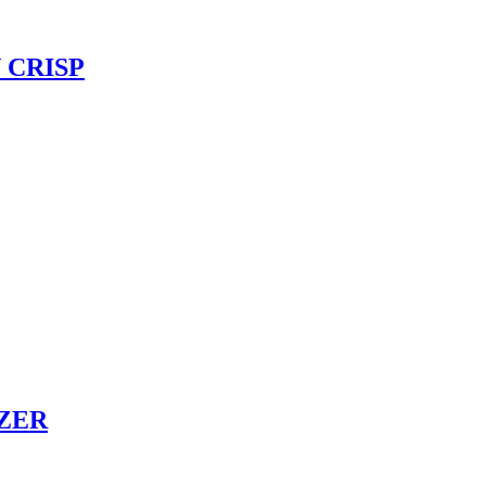
N CRISP
AZER