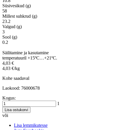
10.8
Süsivesikud (g)
58
Millest suhkrud (g)
23.2
Valgud (g)
3
Sool (g)
0.2
Säilitamine ja kasutamine
temperatuuril +15ºC…+21ºC.
4,03 €
4,03 €/kg
Kohe saadaval
Laokood: 76000678
Kogus:
1
Lisa ostukorvi
või
Lisa lemmikutesse