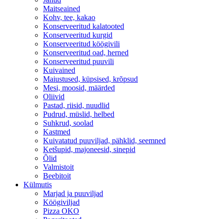
Maitseained
Kohv, tee, kakao
Konserveeritud kalatooted
Konserveeritud kurgid
Konserveeritud köögivili
Konserveeritud oad, herned
Konserveeritud puuvili
Kuivained
Maiustused, küpsised, krõpsud
Mesi, moosid, määrded
Oliivid
Pastad, riisid, nuudlid
Pudrud, müslid, helbed
Suhkrud, soolad
Kastmed
Kuivatatud puuviljad, pähklid, seemned
Ketšupid, majoneesid, sinepid
Õlid
Valmistoit
Beebitoit
Külmutis
Marjad ja puuviljad
Köögiviljad
Pizza OKO