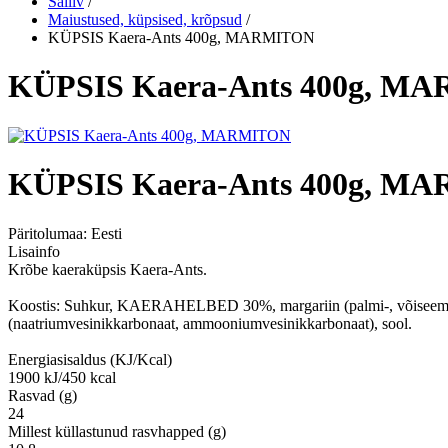
Säiliv
/
Maiustused, küpsised, krõpsud
/
KÜPSIS Kaera-Ants 400g, MARMITON
KÜPSIS Kaera-Ants 400g, M
KÜPSIS Kaera-Ants 400g, M
Päritolumaa:
Eesti
Lisainfo
Krõbe kaeraküpsis Kaera-Ants.
Koostis: Suhkur, KAERAHELBED 30%, margariin (palmi-, võiseemniku-
(naatriumvesinikkarbonaat, ammooniumvesinikkarbonaat), sool.
Energiasisaldus (KJ/Kcal)
1900 kJ/450 kcal
Rasvad (g)
24
Millest küllastunud rasvhapped (g)