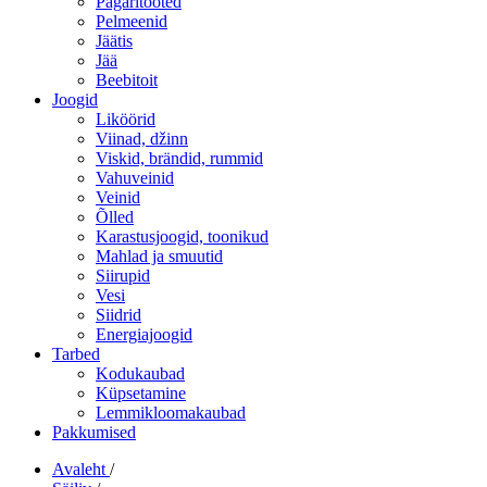
Pagaritooted
Pelmeenid
Jäätis
Jää
Beebitoit
Joogid
Liköörid
Viinad, džinn
Viskid, brändid, rummid
Vahuveinid
Veinid
Õlled
Karastusjoogid, toonikud
Mahlad ja smuutid
Siirupid
Vesi
Siidrid
Energiajoogid
Tarbed
Kodukaubad
Küpsetamine
Lemmikloomakaubad
Pakkumised
Avaleht
/