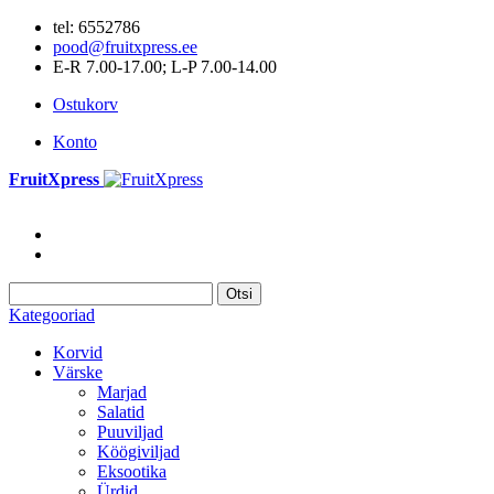
tel: 6552786
pood@fruitxpress.ee
E-R 7.00-17.00; L-P 7.00-14.00
Ostukorv
Konto
FruitXpress
Otsi
Kategooriad
Korvid
Värske
Marjad
Salatid
Puuviljad
Köögiviljad
Eksootika
Ürdid