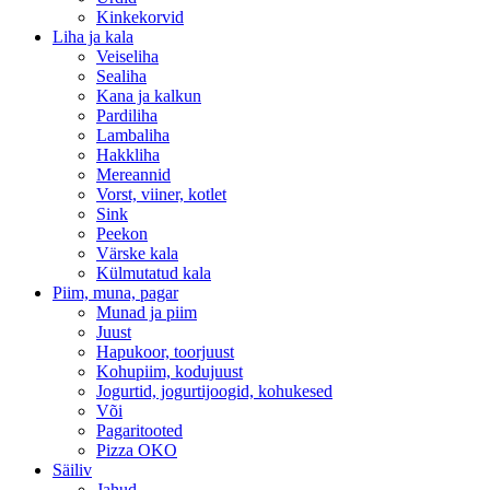
Kinkekorvid
Liha ja kala
Veiseliha
Sealiha
Kana ja kalkun
Pardiliha
Lambaliha
Hakkliha
Mereannid
Vorst, viiner, kotlet
Sink
Peekon
Värske kala
Külmutatud kala
Piim, muna, pagar
Munad ja piim
Juust
Hapukoor, toorjuust
Kohupiim, kodujuust
Jogurtid, jogurtijoogid, kohukesed
Või
Pagaritooted
Pizza OKO
Säiliv
Jahud