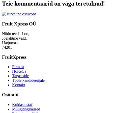
Teie kommentaarid on väga teretulnud!
Fruit Xpress OÜ
Niidu tee 1, Loo,
Jõelähtme vald,
Harjumaa,
74201
FruitXpress
Firmast
HoReCa
Tagasiside
Tööle kandideerijale
Kontakt
Ostuabi
Kuidas osta?
Müügitingimused