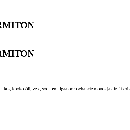
ARMITON
ARMITON
, kookosõli, vesi, sool, emulgaator rasvhapete mono- ja diglütserii