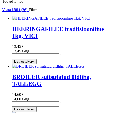
Tooted 1 - 36
Vaata kõiki (36)
Filter
HEERINGAFILEE traditsiooniline
1kg, VICI
13,45 €
13,45 €/kg
1
Lisa ostukorvi
BROILER suitsutatud üldliha,
TALLEGG
14,60 €
14,60 €/kg
1
Lisa ostukorvi