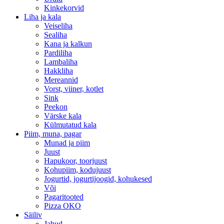
Kinkekorvid
Liha ja kala
Veiseliha
Sealiha
Kana ja kalkun
Pardiliha
Lambaliha
Hakkliha
Mereannid
Vorst, viiner, kotlet
Sink
Peekon
Värske kala
Külmutatud kala
Piim, muna, pagar
Munad ja piim
Juust
Hapukoor, toorjuust
Kohupiim, kodujuust
Jogurtid, jogurtijoogid, kohukesed
Või
Pagaritooted
Pizza OKO
Säiliv
Jahud