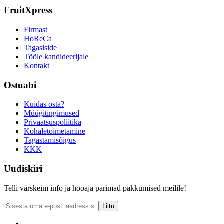
FruitXpress
Firmast
HoReCa
Tagasiside
Tööle kandideerijale
Kontakt
Ostuabi
Kuidas osta?
Müügitingimused
Privaatsuspoliitika
Kohaletoimetamine
Tagastamisõigus
KKK
Uudiskiri
Telli värskeim info ja hooaja parimad pakkumised meilile!
Liitu