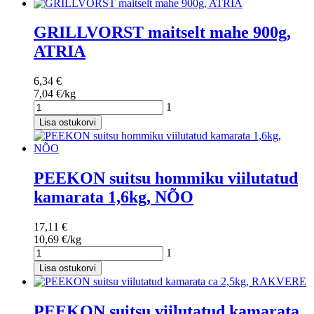
GRILLVORST maitselt mahe 900g,
ATRIA
6,34 €
7,04 €/kg
1
Lisa ostukorvi
PEEKON suitsu hommiku viilutatud
kamarata 1,6kg, NÕO
17,11 €
10,69 €/kg
1
Lisa ostukorvi
PEEKON suitsu viilutatud kamarata