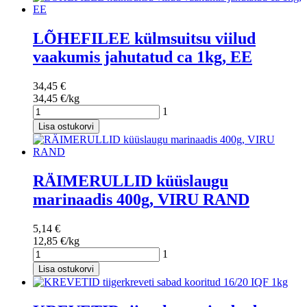
LÕHEFILEE külmsuitsu viilud
vaakumis jahutatud ca 1kg, EE
34,45 €
34,45 €/kg
1
Lisa ostukorvi
RÄIMERULLID küüslaugu
marinaadis 400g, VIRU RAND
5,14 €
12,85 €/kg
1
Lisa ostukorvi