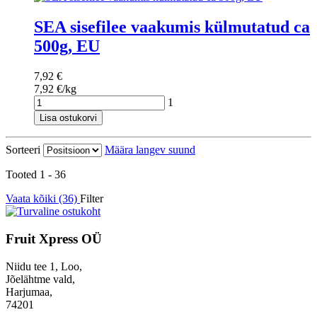
SEA sisefilee vaakumis külmutatud ca
500g, EU
7,92 €
7,92 €/kg
1
Lisa ostukorvi
Sorteeri
Määra langev suund
Tooted 1 - 36
Vaata kõiki (36)
Filter
Fruit Xpress OÜ
Niidu tee 1, Loo,
Jõelähtme vald,
Harjumaa,
74201