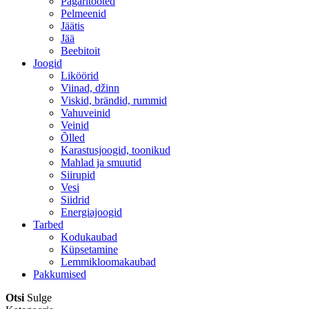
Pagaritooted
Pelmeenid
Jäätis
Jää
Beebitoit
Joogid
Liköörid
Viinad, džinn
Viskid, brändid, rummid
Vahuveinid
Veinid
Õlled
Karastusjoogid, toonikud
Mahlad ja smuutid
Siirupid
Vesi
Siidrid
Energiajoogid
Tarbed
Kodukaubad
Küpsetamine
Lemmikloomakaubad
Pakkumised
Otsi
Sulge