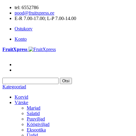
tel: 6552786
pood@fruitxpress.ee
E-R 7.00-17.00; L-P 7.00-14.00
Ostukorv
Konto
FruitXpress
Otsi
Kategooriad
Korvid
Värske
Marjad
Salatid
Puuviljad
Köögiviljad
Eksootika
Ürdid