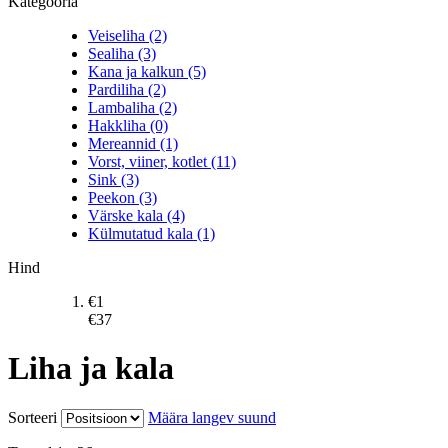
Kategooria
Veiseliha (2)
Sealiha (3)
Kana ja kalkun (5)
Pardiliha (2)
Lambaliha (2)
Hakkliha (0)
Mereannid (1)
Vorst, viiner, kotlet (11)
Sink (3)
Peekon (3)
Värske kala (4)
Külmutatud kala (1)
Hind
€
1
€
37
Liha ja kala
Sorteeri
Määra langev suund