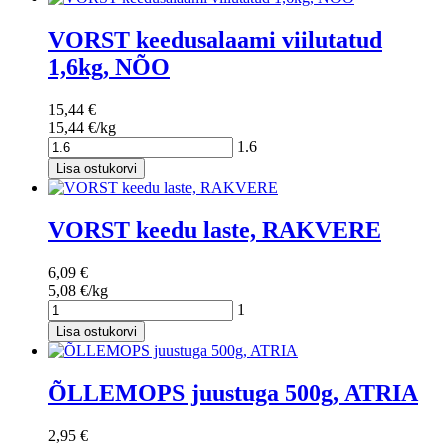
VORST keedusalaami viilutatud
1,6kg, NÕO
15,44 €
15,44 €/kg
1.6
Lisa ostukorvi
VORST keedu laste, RAKVERE
6,09 €
5,08 €/kg
1
Lisa ostukorvi
ÕLLEMOPS juustuga 500g, ATRIA
2,95 €