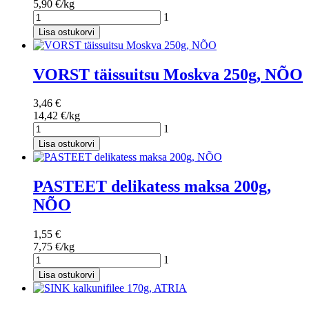
5,90 €/kg
1
Lisa ostukorvi
VORST täissuitsu Moskva 250g, NÕO
3,46 €
14,42 €/kg
1
Lisa ostukorvi
PASTEET delikatess maksa 200g,
NÕO
1,55 €
7,75 €/kg
1
Lisa ostukorvi