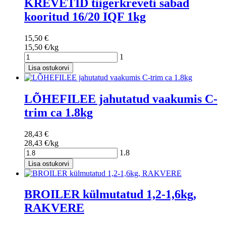
KREVETID tiigerkreveti sabad
kooritud 16/20 IQF 1kg
15,50 €
15,50 €/kg
1
Lisa ostukorvi
LÕHEFILEE jahutatud vaakumis C-
trim ca 1.8kg
28,43 €
28,43 €/kg
1.8
Lisa ostukorvi
BROILER külmutatud 1,2-1,6kg,
RAKVERE