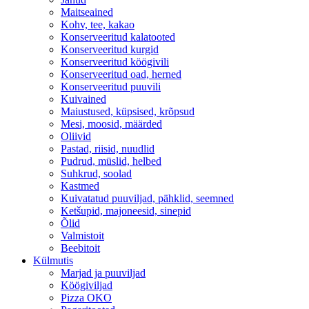
Maitseained
Kohv, tee, kakao
Konserveeritud kalatooted
Konserveeritud kurgid
Konserveeritud köögivili
Konserveeritud oad, herned
Konserveeritud puuvili
Kuivained
Maiustused, küpsised, krõpsud
Mesi, moosid, määrded
Oliivid
Pastad, riisid, nuudlid
Pudrud, müslid, helbed
Suhkrud, soolad
Kastmed
Kuivatatud puuviljad, pähklid, seemned
Ketšupid, majoneesid, sinepid
Õlid
Valmistoit
Beebitoit
Külmutis
Marjad ja puuviljad
Köögiviljad
Pizza OKO