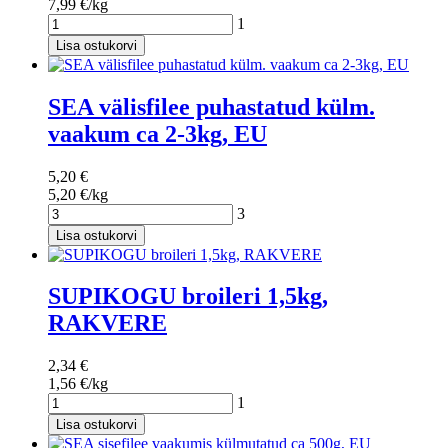
7,99 €/kg
1
Lisa ostukorvi
SEA välisfilee puhastatud külm.
vaakum ca 2-3kg, EU
5,20 €
5,20 €/kg
3
Lisa ostukorvi
SUPIKOGU broileri 1,5kg,
RAKVERE
2,34 €
1,56 €/kg
1
Lisa ostukorvi