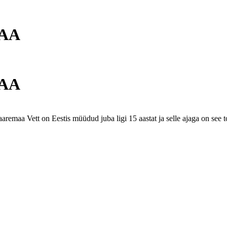
MAA
MAA
aaremaa Vett on Eestis müüdud juba ligi 15 aastat ja selle ajaga on se