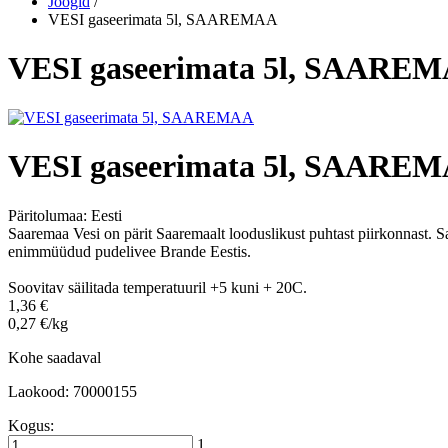
Joogid
/
VESI gaseerimata 5l, SAAREMAA
VESI gaseerimata 5l, SAARE
VESI gaseerimata 5l, SAARE
Päritolumaa:
Eesti
Saaremaa Vesi on pärit Saaremaalt looduslikust puhtast piirkonnast. S
enimmüüdud pudelivee Brande Eestis.
Soovitav säilitada temperatuuril +5 kuni + 20C.
1,36 €
0,27 €/kg
Kohe saadaval
Laokood: 70000155
Kogus:
1