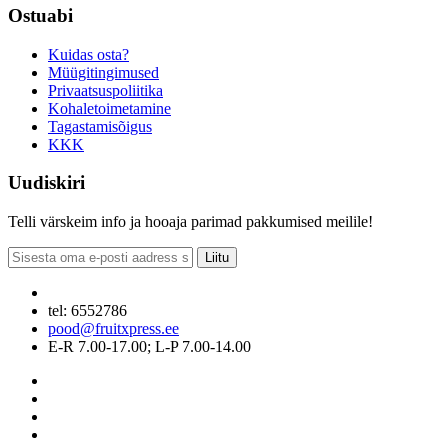
Ostuabi
Kuidas osta?
Müügitingimused
Privaatsuspoliitika
Kohaletoimetamine
Tagastamisõigus
KKK
Uudiskiri
Telli värskeim info ja hooaja parimad pakkumised meilile!
Liitu
tel: 6552786
pood@fruitxpress.ee
E-R 7.00-17.00; L-P 7.00-14.00