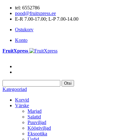
tel: 6552786
pood@fruitxpress.ee
E-R 7.00-17.00; L-P 7.00-14.00
Ostukorv
Konto
FruitXpress
Otsi
Kategooriad
Korvid
Värske
Marjad
Salatid
Puuviljad
Köögiviljad
Eksootika
Ürdid