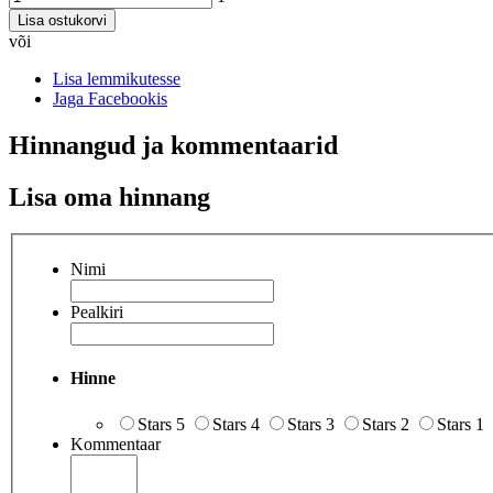
Lisa ostukorvi
või
Lisa lemmikutesse
Jaga Facebookis
Hinnangud ja kommentaarid
Lisa oma hinnang
Nimi
Pealkiri
Hinne
Stars 5
Stars 4
Stars 3
Stars 2
Stars 1
Kommentaar