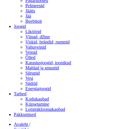
Pagaritooted
Pelmeenid
Jäätis
Jää
Beebitoit
Joogid
Liköörid
Viinad, džinn
Viskid, brändid, rummid
Vahuveinid
Veinid
Õlled
Karastusjoogid, toonikud
Mahlad ja smuutid
Siirupid
Vesi
Siidrid
Energiajoogid
Tarbed
Kodukaubad
Küpsetamine
Lemmikloomakaubad
Pakkumised
Avaleht
/