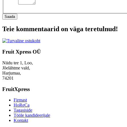
Saada
Teie kommentaarid on väga teretulnud!
Fruit Xpress OÜ
Niidu tee 1, Loo,
Jõelähtme vald,
Harjumaa,
74201
FruitXpress
Firmast
HoReCa
Tagasiside
Tööle kandideerijale
Kontakt