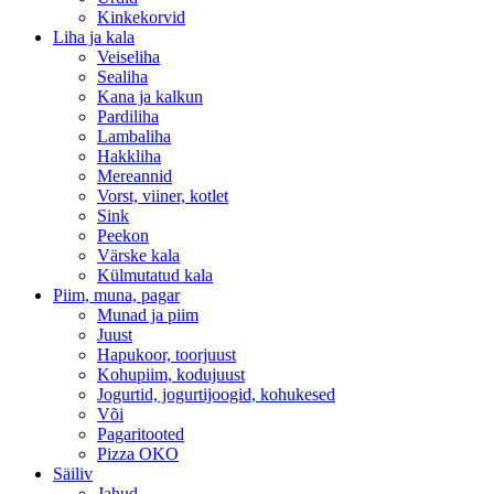
Kinkekorvid
Liha ja kala
Veiseliha
Sealiha
Kana ja kalkun
Pardiliha
Lambaliha
Hakkliha
Mereannid
Vorst, viiner, kotlet
Sink
Peekon
Värske kala
Külmutatud kala
Piim, muna, pagar
Munad ja piim
Juust
Hapukoor, toorjuust
Kohupiim, kodujuust
Jogurtid, jogurtijoogid, kohukesed
Või
Pagaritooted
Pizza OKO
Säiliv
Jahud