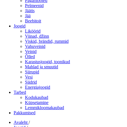
Pagaritooted
Pelmeenid
Jäätis
Jää
Beebitoit
Joogid
Liköörid
Viinad, džinn
Viskid, brändid, rummid
Vahuveinid
Veinid
Õlled
Karastusjoogid, toonikud
Mahlad ja smuutid
Siirupid
Vesi
Siidrid
Energiajoogid
Tarbed
Kodukaubad
Küpsetamine
Lemmikloomakaubad
Pakkumised
Avaleht
/