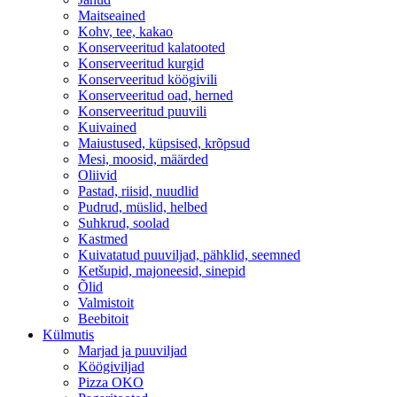
Maitseained
Kohv, tee, kakao
Konserveeritud kalatooted
Konserveeritud kurgid
Konserveeritud köögivili
Konserveeritud oad, herned
Konserveeritud puuvili
Kuivained
Maiustused, küpsised, krõpsud
Mesi, moosid, määrded
Oliivid
Pastad, riisid, nuudlid
Pudrud, müslid, helbed
Suhkrud, soolad
Kastmed
Kuivatatud puuviljad, pähklid, seemned
Ketšupid, majoneesid, sinepid
Õlid
Valmistoit
Beebitoit
Külmutis
Marjad ja puuviljad
Köögiviljad
Pizza OKO