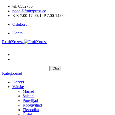
tel: 6552786
pood@fruitxpress.ee
E-R 7.00-17.00; L-P 7.00-14.00
Ostukorv
Konto
FruitXpress
Otsi
Kategooriad
Korvid
Värske
Marjad
Salatid
Puuviljad
Köögiviljad
Eksootika
Ürdid