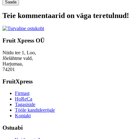
Saada
Teie kommentaarid on väga teretulnud!
Fruit Xpress OÜ
Niidu tee 1, Loo,
Jõelähtme vald,
Harjumaa,
74201
FruitXpress
Firmast
HoReCa
Tagasiside
Tööle kandideerijale
Kontakt
Ostuabi