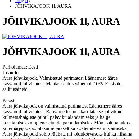
Joogid
/
JÕHVIKAJOOK 1l, AURA
JÕHVIKAJOOK 1l, AURA
JÕHVIKAJOOK 1l, AURA
Päritolumaa:
Eesti
Lisainfo
Aura jõhvikajook. Valmistatud parimatest Läänemere ääres
kasvanud jõhvikatest. Mahlasisaldus vähemalt 10%. Ei sisalda
säilitusaineid
Koostis
Aura jõhvikajook on valmistatud parimatest Läänemere ääres
kasvanud jõhvikatest. Rahvameditsiinis kasutatakse jõhvikaid
külmetushaiguste puhul palaviku alandamiseks ja haige
kosutamiseks ning enesetunde parandamiseks. Mõnusalt hapukas
kuremarjajook sobib suurepäraselt ka kokteilide valmistamiseks.
Aura jõhvikajooki sobib rüübata nii toidukõrvaseks kui ka niisama