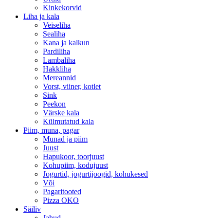
Kinkekorvid
Liha ja kala
Veiseliha
Sealiha
Kana ja kalkun
Pardiliha
Lambaliha
Hakkliha
Mereannid
Vorst, viiner, kotlet
Sink
Peekon
Värske kala
Külmutatud kala
Piim, muna, pagar
Munad ja piim
Juust
Hapukoor, toorjuust
Kohupiim, kodujuust
Jogurtid, jogurtijoogid, kohukesed
Või
Pagaritooted
Pizza OKO
Säiliv
Jahud