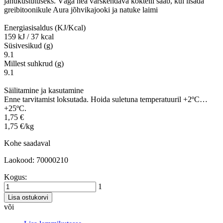
janukustutuseks. Väga hea värskendava kokteili saab, kui lisada
greibitoonikule Aura jõhvikajooki ja natuke laimi
Energiasisaldus (KJ/Kcal)
159 kJ / 37 kcal
Süsivesikud (g)
9.1
Millest suhkrud (g)
9.1
Säilitamine ja kasutamine
Enne tarvitamist loksutada. Hoida suletuna temperatuuril +2ºC…
+25ºC.
1,75 €
1,75 €/kg
Kohe saadaval
Laokood: 70000210
Kogus:
1
Lisa ostukorvi
või