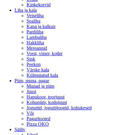
Kinkekorvid
Liha ja kala
Veiseliha
Sealiha
Kana ja kalkun
Pardiliha
Lambaliha
Hakkliha
Mereannid
Vorst, viiner, kotlet
Sink
Peekon
Värske kala
Külmutatud kala
Piim, muna, pagar
Munad ja piim
Juust
Hapukoor, toorjuust
Kohupiim, kodujuust
Jogurtid, jogurtijoogid, kohukesed
Või
Pagaritooted
Pizza OKO
Säiliv
Jahud