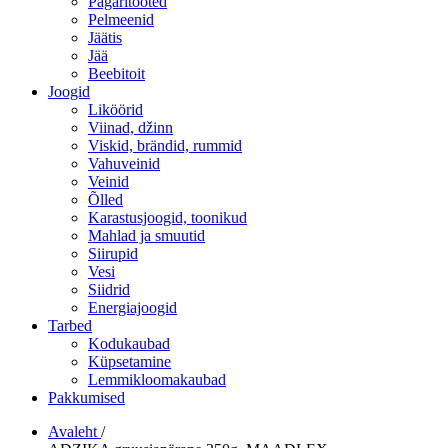
Pagaritooted
Pelmeenid
Jäätis
Jää
Beebitoit
Joogid
Liköörid
Viinad, džinn
Viskid, brändid, rummid
Vahuveinid
Veinid
Õlled
Karastusjoogid, toonikud
Mahlad ja smuutid
Siirupid
Vesi
Siidrid
Energiajoogid
Tarbed
Kodukaubad
Küpsetamine
Lemmikloomakaubad
Pakkumised
Avaleht
/