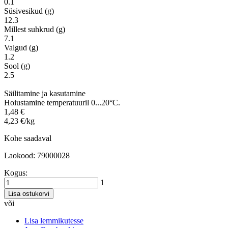
0.1
Süsivesikud (g)
12.3
Millest suhkrud (g)
7.1
Valgud (g)
1.2
Sool (g)
2.5
Säilitamine ja kasutamine
Hoiustamine temperatuuril 0...20°C.
1,48 €
4,23 €/kg
Kohe saadaval
Laokood: 79000028
Kogus:
1
Lisa ostukorvi
või
Lisa lemmikutesse