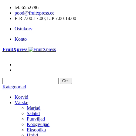
tel: 6552786
pood@fruitxpress.ee
E-R 7.00-17.00; L-P 7.00-14.00
Ostukorv
Konto
FruitXpress
Otsi
Kategooriad
Korvid
Värske
Marjad
Salatid
Puuviljad
Köögiviljad
Eksootika
Ürdid