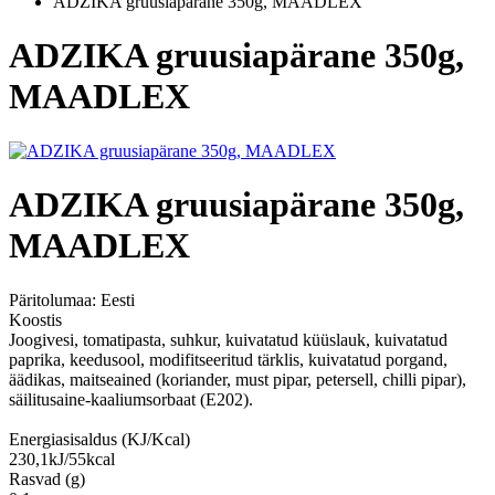
ADZIKA gruusiapärane 350g, MAADLEX
ADZIKA gruusiapärane 350g,
MAADLEX
ADZIKA gruusiapärane 350g,
MAADLEX
Päritolumaa:
Eesti
Koostis
Joogivesi, tomatipasta, suhkur, kuivatatud küüslauk, kuivatatud
paprika, keedusool, modifitseeritud tärklis, kuivatatud porgand,
äädikas, maitseained (koriander, must pipar, petersell, chilli pipar),
säilitusaine-kaaliumsorbaat (E202).
Energiasisaldus (KJ/Kcal)
230,1kJ/55kcal
Rasvad (g)