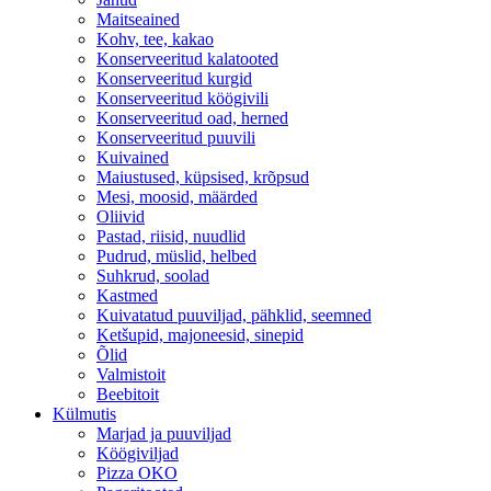
Maitseained
Kohv, tee, kakao
Konserveeritud kalatooted
Konserveeritud kurgid
Konserveeritud köögivili
Konserveeritud oad, herned
Konserveeritud puuvili
Kuivained
Maiustused, küpsised, krõpsud
Mesi, moosid, määrded
Oliivid
Pastad, riisid, nuudlid
Pudrud, müslid, helbed
Suhkrud, soolad
Kastmed
Kuivatatud puuviljad, pähklid, seemned
Ketšupid, majoneesid, sinepid
Õlid
Valmistoit
Beebitoit
Külmutis
Marjad ja puuviljad
Köögiviljad
Pizza OKO