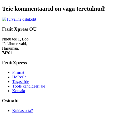
Teie kommentaarid on väga teretulnud!
Fruit Xpress OÜ
Niidu tee 1, Loo,
Jõelähtme vald,
Harjumaa,
74201
FruitXpress
Firmast
HoReCa
Tagasiside
Tööle kandideerijale
Kontakt
Ostuabi
Kuidas osta?