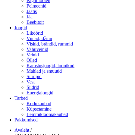
Pagaritooted
Pelmeenid
Jäätis
Jää
Beebitoit
Joogid
Liköörid
Viinad, džinn
Viskid, brändid, rummid
Vahuveinid
Veinid
Õlled
Karastusjoogid, toonikud
Mahlad ja smuutid
Siirupid
Vesi
Siidrid
Energiajoogid
Tarbed
Kodukaubad
Küpsetamine
Lemmikloomakaubad
Pakkumised
Avaleht
/