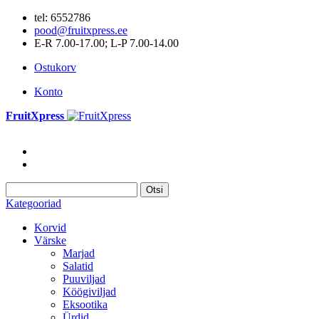
tel: 6552786
pood@fruitxpress.ee
E-R 7.00-17.00; L-P 7.00-14.00
Ostukorv
Konto
FruitXpress
Otsi
Kategooriad
Korvid
Värske
Marjad
Salatid
Puuviljad
Köögiviljad
Eksootika
Ürdid