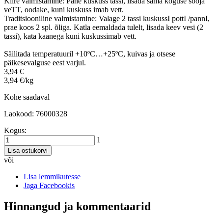
Kiire valmistamine: Pane kuskuss tassi, lisada sama koguse sooja
veTT, oodake, kuni kuskuss imab vett.
Traditsiooniline valmistamine: Valage 2 tassi kuskussI pottI /pannI,
prae koos 2 spl. õliga. Katla eemaldada tulelt, lisada keev vesi (2
tassi), kata kaanega kuni kuskussimab vett.
Säilitada temperatuuril +10ºC…+25ºC, kuivas ja otsese
päikesevalguse eest varjul.
3,94 €
3,94 €/kg
Kohe saadaval
Laokood: 76000328
Kogus:
1
Lisa ostukorvi
või
Lisa lemmikutesse
Jaga Facebookis
Hinnangud ja kommentaarid