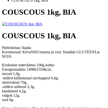
COUSCOUS 1kg, BIA
COUSCOUS 1kg, BIA
COUSCOUS 1kg, BIA
Päritolumaa:
Itaalia
Koostisosad: KõvaNISUmanna ja vesi. Sisaldab GLUTEENI ja
SOJA.
Keskmine toiteväärtus 100g kohta:
Energiasisaldus 1498kJ/354kcal,
rasvad 1,9g,
-millest küllastunud rasvhapped 0,4g,
süsivesikud 70g,
-millest suhkrud 2,3g,
kiudaineid 4,2g,
valgud 12g,
sool 0g.