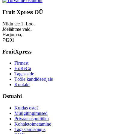
Fruit Xpress OÜ
Niidu tee 1, Loo,
Jõelähtme vald,
Harjumaa,
74201
FruitXpress
Firmast
HoReCa
Tagasiside
Tööle kandideerijale
Kontakt
Ostuabi
Kuidas osta?
Müügitingimused
Privaatsuspoliitika
Kohaletoimetamine
Tagastamisõigus