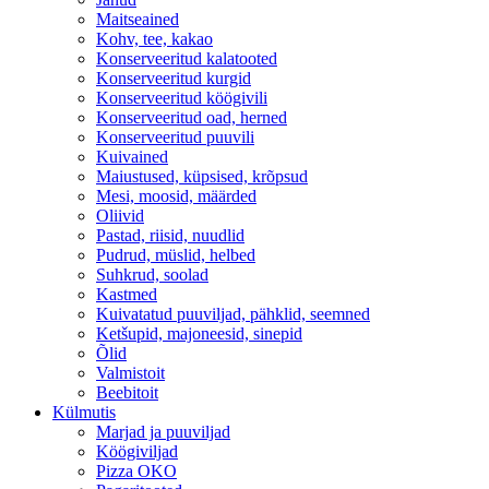
Maitseained
Kohv, tee, kakao
Konserveeritud kalatooted
Konserveeritud kurgid
Konserveeritud köögivili
Konserveeritud oad, herned
Konserveeritud puuvili
Kuivained
Maiustused, küpsised, krõpsud
Mesi, moosid, määrded
Oliivid
Pastad, riisid, nuudlid
Pudrud, müslid, helbed
Suhkrud, soolad
Kastmed
Kuivatatud puuviljad, pähklid, seemned
Ketšupid, majoneesid, sinepid
Õlid
Valmistoit
Beebitoit
Külmutis
Marjad ja puuviljad
Köögiviljad
Pizza OKO