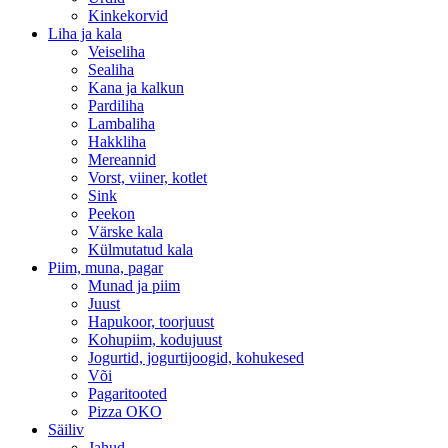
Kinkekorvid
Liha ja kala
Veiseliha
Sealiha
Kana ja kalkun
Pardiliha
Lambaliha
Hakkliha
Mereannid
Vorst, viiner, kotlet
Sink
Peekon
Värske kala
Külmutatud kala
Piim, muna, pagar
Munad ja piim
Juust
Hapukoor, toorjuust
Kohupiim, kodujuust
Jogurtid, jogurtijoogid, kohukesed
Või
Pagaritooted
Pizza OKO
Säiliv
Jahud