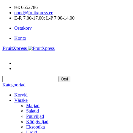
tel: 6552786
pood@fruitxpress.ee
E-R 7.00-17.00; L-P 7.00-14.00
Ostukorv
Konto
FruitXpress
Otsi
Kategooriad
Korvid
Värske
Marjad
Salatid
Puuviljad
Köögiviljad
Eksootika
Ürdid