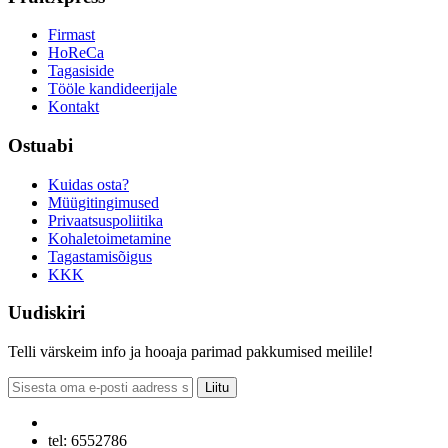
Firmast
HoReCa
Tagasiside
Tööle kandideerijale
Kontakt
Ostuabi
Kuidas osta?
Müügitingimused
Privaatsuspoliitika
Kohaletoimetamine
Tagastamisõigus
KKK
Uudiskiri
Telli värskeim info ja hooaja parimad pakkumised meilile!
Liitu
tel: 6552786