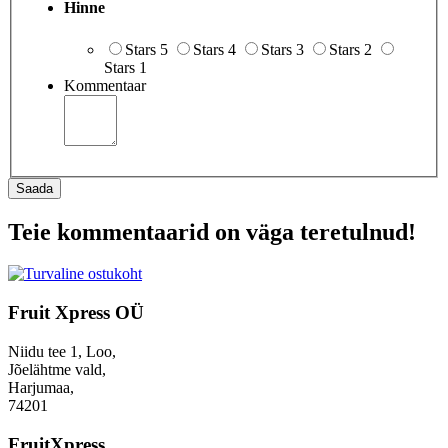
Hinne
Stars 5
Stars 4
Stars 3
Stars 2
Stars 1
Kommentaar
Saada
Teie kommentaarid on väga teretulnud!
Fruit Xpress OÜ
Niidu tee 1, Loo,
Jõelähtme vald,
Harjumaa,
74201
FruitXpress