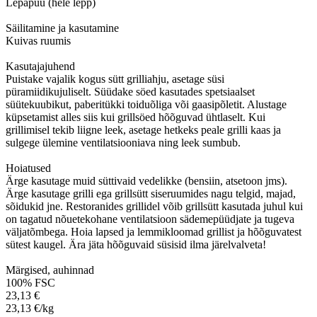
Lepapuu (hele lepp)
Säilitamine ja kasutamine
Kuivas ruumis
Kasutajajuhend
Puistake vajalik kogus sütt grilliahju, asetage süsi
püramiidikujuliselt. Süüdake söed kasutades spetsiaalset
süütekuubikut, paberitükki toiduõliga või gaasipõletit. Alustage
küpsetamist alles siis kui grillsöed hõõguvad ühtlaselt. Kui
grillimisel tekib liigne leek, asetage hetkeks peale grilli kaas ja
sulgege ülemine ventilatsiooniava ning leek sumbub.
Hoiatused
Ärge kasutage muid süttivaid vedelikke (bensiin, atsetoon jms).
Ärge kasutage grilli ega grillsütt siseruumides nagu telgid, majad,
sõidukid jne. Restoranides grillidel võib grillsütt kasutada juhul kui
on tagatud nõuetekohane ventilatsioon sädemepüüdjate ja tugeva
väljatõmbega. Hoia lapsed ja lemmikloomad grillist ja hõõguvatest
sütest kaugel. Ära jäta hõõguvaid süsisid ilma järelvalveta!
Märgised, auhinnad
100% FSC
23,13 €
23,13 €/kg