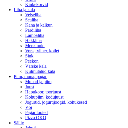
Kinkekorvid
Liha ja kala
Veiseliha
Sealiha
Kana ja kalkun
Pardiliha
Lambaliha
Hakkliha
Mereannid
Vorst, viiner, kotlet
Sink
Peekon
Värske kala
Külmutatud kala
Piim, muna, pagar
Munad ja piim
Juust
Hapukoor, toorjuust
Kohupiim, kodujuust
Jogurtid, jogurtijoogid, kohukesed
Või
Pagaritooted
Pizza OKO
Säiliv
Jahud