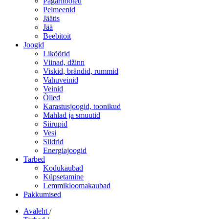
Pagaritooted
Pelmeenid
Jäätis
Jää
Beebitoit
Joogid
Liköörid
Viinad, džinn
Viskid, brändid, rummid
Vahuveinid
Veinid
Õlled
Karastusjoogid, toonikud
Mahlad ja smuutid
Siirupid
Vesi
Siidrid
Energiajoogid
Tarbed
Kodukaubad
Küpsetamine
Lemmikloomakaubad
Pakkumised
Avaleht
/