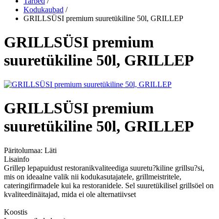
Tarbed
/
Kodukaubad
/
GRILLSÜSI premium suuretükiline 50l, GRILLEP
GRILLSÜSI premium
suuretükiline 50l, GRILLEP
GRILLSÜSI premium
suuretükiline 50l, GRILLEP
Päritolumaa:
Läti
Lisainfo
Grillep lepapuidust restoranikvaliteediga suuretu?kiline grillsu?si,
mis on ideaalne valik nii kodukasutajatele, grillmeistritele,
cateringifirmadele kui ka restoranidele. Sel suuretükilisel grillsöel on
kvaliteedinäitajad, mida ei ole alternatiivset
Koostis