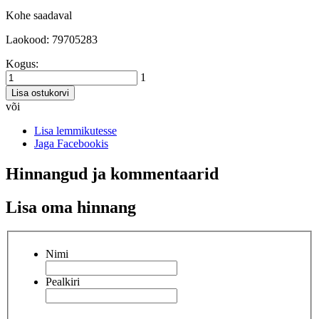
Kohe saadaval
Laokood: 79705283
Kogus:
1
Lisa ostukorvi
või
Lisa lemmikutesse
Jaga Facebookis
Hinnangud ja kommentaarid
Lisa oma hinnang
Nimi
Pealkiri