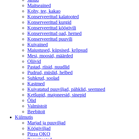
Maitseained
Kohv, tee, kakao
Konserveeritud kalatooted
Konserveeritud kurgid
Konserveeritud köögivili
Konserveeritud oad, herned
Konserveeritud puuvili
Kuivained
Maiustused, küpsised, krõpsud
Mesi, moosid, määrded
Oliivid
Pastad, riisid, nuudlid
Pudrud, müslid, helbed
Suhkrud, soolad
Kastmed
Kuivatatud puuviljad, pähklid, seemned
Ketšupid, majoneesid, sinepid
Õlid
Valmistoit
Beebitoit
Külmutis
Marjad ja puuviljad
Köögiviljad
Pizza OKO