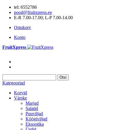
tel: 6552786
pood@fruitxpress.ee
E-R 7.00-17.00; L-P 7.00-14.00
Ostukorv
Konto
FruitXpress
Otsi
Kategooriad
Korvid
Värske
Marjad
Salatid
Puuviljad
Köögiviljad
Eksootika
Ürdid