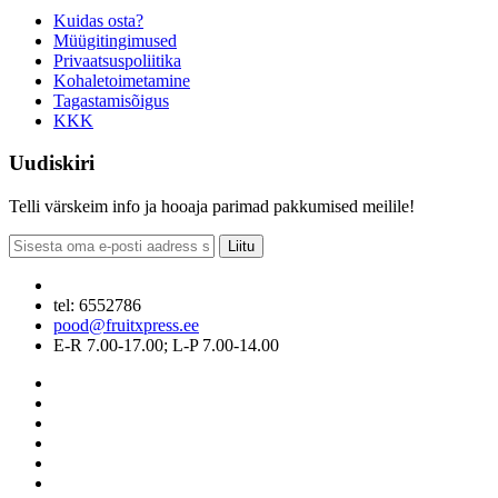
Kuidas osta?
Müügitingimused
Privaatsuspoliitika
Kohaletoimetamine
Tagastamisõigus
KKK
Uudiskiri
Telli värskeim info ja hooaja parimad pakkumised meilile!
Liitu
tel: 6552786
pood@fruitxpress.ee
E-R 7.00-17.00; L-P 7.00-14.00