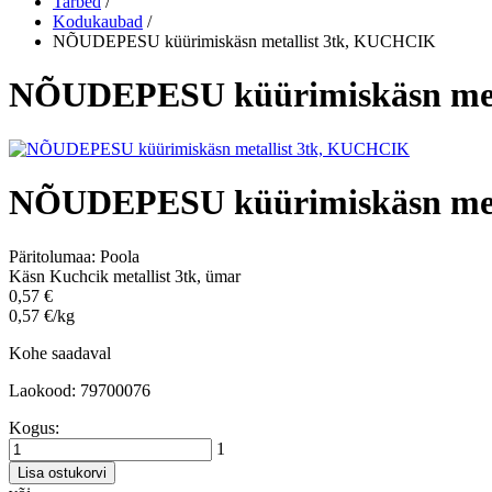
Tarbed
/
Kodukaubad
/
NÕUDEPESU küürimiskäsn metallist 3tk, KUCHCIK
NÕUDEPESU küürimiskäsn met
NÕUDEPESU küürimiskäsn met
Päritolumaa:
Poola
Käsn Kuchcik metallist 3tk, ümar
0,57 €
0,57 €/kg
Kohe saadaval
Laokood: 79700076
Kogus:
1
Lisa ostukorvi