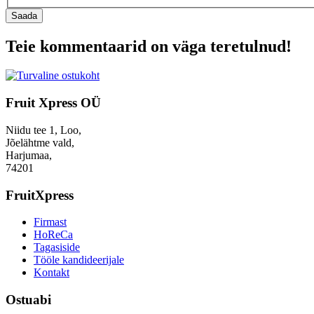
Saada
Teie kommentaarid on väga teretulnud!
Fruit Xpress OÜ
Niidu tee 1, Loo,
Jõelähtme vald,
Harjumaa,
74201
FruitXpress
Firmast
HoReCa
Tagasiside
Tööle kandideerijale
Kontakt
Ostuabi