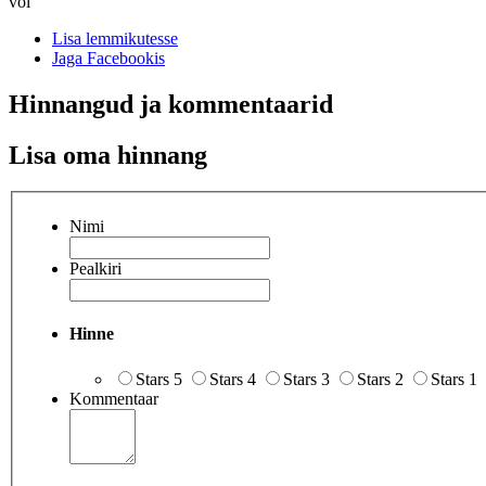
või
Lisa lemmikutesse
Jaga Facebookis
Hinnangud ja kommentaarid
Lisa oma hinnang
Nimi
Pealkiri
Hinne
Stars 5
Stars 4
Stars 3
Stars 2
Stars 1
Kommentaar