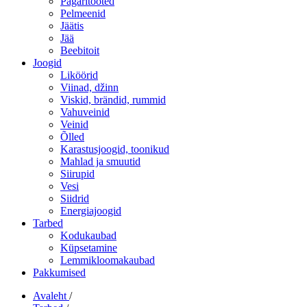
Pagaritooted
Pelmeenid
Jäätis
Jää
Beebitoit
Joogid
Liköörid
Viinad, džinn
Viskid, brändid, rummid
Vahuveinid
Veinid
Õlled
Karastusjoogid, toonikud
Mahlad ja smuutid
Siirupid
Vesi
Siidrid
Energiajoogid
Tarbed
Kodukaubad
Küpsetamine
Lemmikloomakaubad
Pakkumised
Avaleht
/