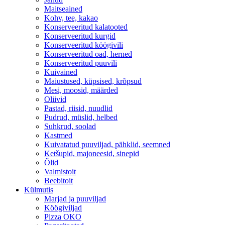
Maitseained
Kohv, tee, kakao
Konserveeritud kalatooted
Konserveeritud kurgid
Konserveeritud köögivili
Konserveeritud oad, herned
Konserveeritud puuvili
Kuivained
Maiustused, küpsised, krõpsud
Mesi, moosid, määrded
Oliivid
Pastad, riisid, nuudlid
Pudrud, müslid, helbed
Suhkrud, soolad
Kastmed
Kuivatatud puuviljad, pähklid, seemned
Ketšupid, majoneesid, sinepid
Õlid
Valmistoit
Beebitoit
Külmutis
Marjad ja puuviljad
Köögiviljad
Pizza OKO