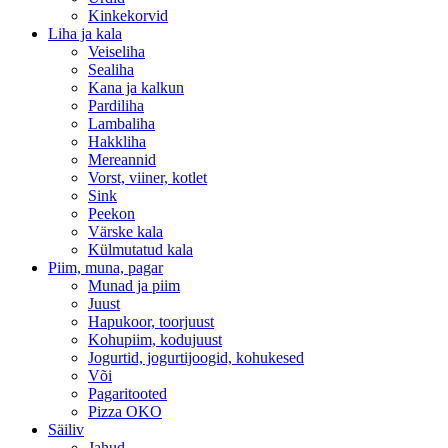
Kinkekorvid
Liha ja kala
Veiseliha
Sealiha
Kana ja kalkun
Pardiliha
Lambaliha
Hakkliha
Mereannid
Vorst, viiner, kotlet
Sink
Peekon
Värske kala
Külmutatud kala
Piim, muna, pagar
Munad ja piim
Juust
Hapukoor, toorjuust
Kohupiim, kodujuust
Jogurtid, jogurtijoogid, kohukesed
Või
Pagaritooted
Pizza OKO
Säiliv
Jahud