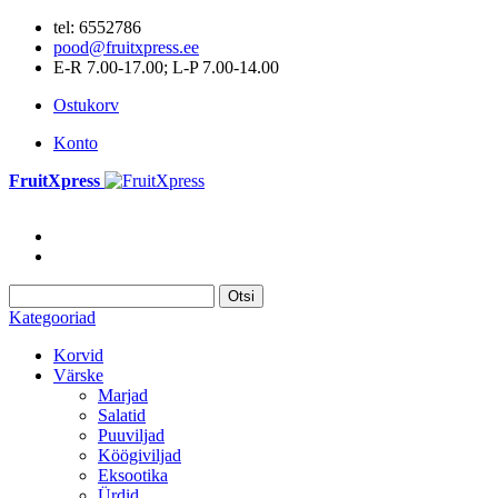
tel: 6552786
pood@fruitxpress.ee
E-R 7.00-17.00; L-P 7.00-14.00
Ostukorv
Konto
FruitXpress
Otsi
Kategooriad
Korvid
Värske
Marjad
Salatid
Puuviljad
Köögiviljad
Eksootika
Ürdid