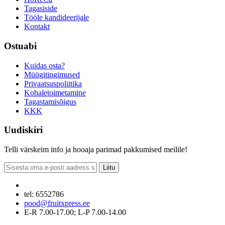
Tagasiside
Tööle kandideerijale
Kontakt
Ostuabi
Kuidas osta?
Müügitingimused
Privaatsuspoliitika
Kohaletoimetamine
Tagastamisõigus
KKK
Uudiskiri
Telli värskeim info ja hooaja parimad pakkumised meilile!
Liitu
tel: 6552786
pood@fruitxpress.ee
E-R 7.00-17.00; L-P 7.00-14.00