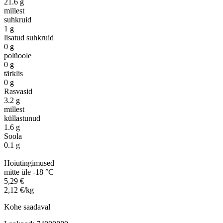
21.6 g
millest
suhkruid
1 g
lisatud suhkruid
0 g
polüoole
0 g
tärklis
0 g
Rasvasid
3.2 g
millest
küllastunud
1.6 g
Soola
0.1 g
Hoiutingimused
mitte üle -18 °C
5,29 €
2,12 €/kg
Kohe saadaval