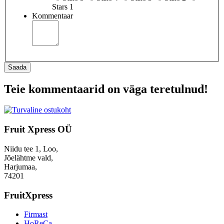
Stars 1
Kommentaar
Saada
Teie kommentaarid on väga teretulnud!
Fruit Xpress OÜ
Niidu tee 1, Loo,
Jõelähtme vald,
Harjumaa,
74201
FruitXpress
Firmast
HoReCa