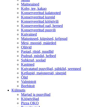
Maitseained
Kohv, tee, kakao
Konserveeritud kalatooted
Konserveeritud kurgid
Konserveeritud köögivili
Konserveeritud oad, herned
Konserveeritud puuvili
Kuivained
Maiustused, küpsised, krõpsud
Mesi, moosid, määrded
Oliivid
Pastad, riisid, nuudlid
Pudrud, müslid, helbed
Suhkrud, soolad
Kastmed
Kuivatatud puuviljad, pähklid, seemned
Ketšupid, majoneesid, sinepid
Õlid
Valmistoit
Beebitoit
Külmutis
Marjad ja puuviljad
Köögiviljad
Pizza OKO