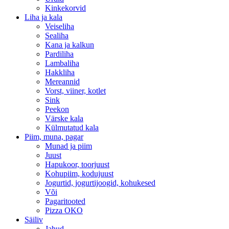
Kinkekorvid
Liha ja kala
Veiseliha
Sealiha
Kana ja kalkun
Pardiliha
Lambaliha
Hakkliha
Mereannid
Vorst, viiner, kotlet
Sink
Peekon
Värske kala
Külmutatud kala
Piim, muna, pagar
Munad ja piim
Juust
Hapukoor, toorjuust
Kohupiim, kodujuust
Jogurtid, jogurtijoogid, kohukesed
Või
Pagaritooted
Pizza OKO
Säiliv
Jahud