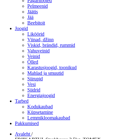
Pagaritooted
Pelmeenid
Jäätis
Jää
Beebitoit
Joogid
Liköörid
Viinad, džinn
Viskid, brändid, rummid
Vahuveinid
Veinid
Õlled
Karastusjoogid, toonikud
Mahlad ja smuutid
Siirupid
Vesi
Siidrid
Energiajoogid
Tarbed
Kodukaubad
Küpsetamine
Lemmikloomakaubad
Pakkumised
Avaleht
/