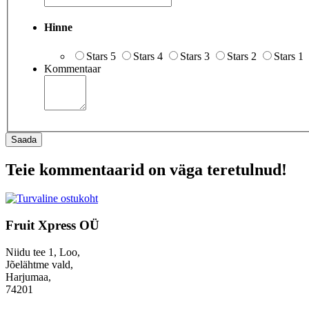
Hinne
Stars 5
Stars 4
Stars 3
Stars 2
Stars 1
Kommentaar
Saada
Teie kommentaarid on väga teretulnud!
Fruit Xpress OÜ
Niidu tee 1, Loo,
Jõelähtme vald,
Harjumaa,
74201