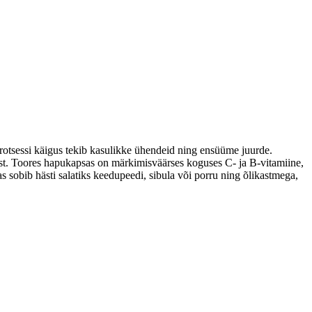
rotsessi käigus tekib kasulikke ühendeid ning ensüüme juurde.
ast. Toores hapukapsas on märkimisväärses koguses C- ja B-vitamiine,
s sobib hästi salatiks keedupeedi, sibula või porru ning õlikastmega,