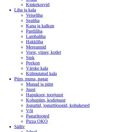
Kinkekorvid
Liha ja kala
Veiseliha
Sealiha
Kana ja kalkun
Pardiliha
Lambaliha
Hakkliha
Mereannid
Vorst, viiner, kotlet
Sink
Peekon
Värske kala
Külmutatud kala
Piim, muna, pagar
Munad ja piim
Juust
Hapukoor, toorjuust
Kohupiim, kodujuust
Jogurtid, jogurtijoogid, kohukesed
Või
Pagaritooted
Pizza OKO
Säiliv
Jahud