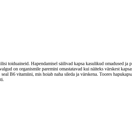
lisi toiduaineid. Hapendamisel säilivad kapsa kasulikud omadused ja p
 valgud on organismile paremini omastatavad kui näiteks värskest kaps
 seal B6 vitamiini, mis hoiab naha sileda ja värskena. Toores hapukapsa
ti.