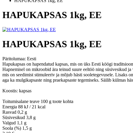
HAPUKAPSAS 1kg, EE
HAPUKAPSAS 1kg, EE
HAPUKAPSAS 1kg, EE
Päritolumaa:
Eesti
Hapukapsas on hapendatud kapsas, mis on üks Eesti köögi traditsiooni
Hapnemisel on mikroobid ära teinud suure eeltöö ning süsivesikud ja
mis on seedimist stimuleeriv ja mõjub hästi sooletegevusele. Lisaks on
aga ka mulgikapsaste ning praekapsaste tegemiseks. Säilib külmas häs
Koostis: kapsas
Toitumisalane teave 100 g toote kohta
Energia 88 kJ / 21 kcal
Rasvad 0,2 g
Süsivesikud 3,8 g
Valgud 1,1 g
Soola (%) 1,5 g