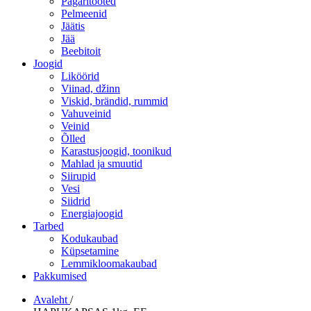
Pagaritooted
Pelmeenid
Jäätis
Jää
Beebitoit
Joogid
Liköörid
Viinad, džinn
Viskid, brändid, rummid
Vahuveinid
Veinid
Õlled
Karastusjoogid, toonikud
Mahlad ja smuutid
Siirupid
Vesi
Siidrid
Energiajoogid
Tarbed
Kodukaubad
Küpsetamine
Lemmikloomakaubad
Pakkumised
Avaleht
/