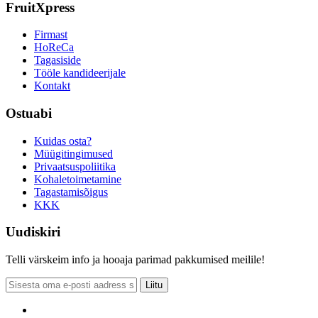
FruitXpress
Firmast
HoReCa
Tagasiside
Tööle kandideerijale
Kontakt
Ostuabi
Kuidas osta?
Müügitingimused
Privaatsuspoliitika
Kohaletoimetamine
Tagastamisõigus
KKK
Uudiskiri
Telli värskeim info ja hooaja parimad pakkumised meilile!
Liitu