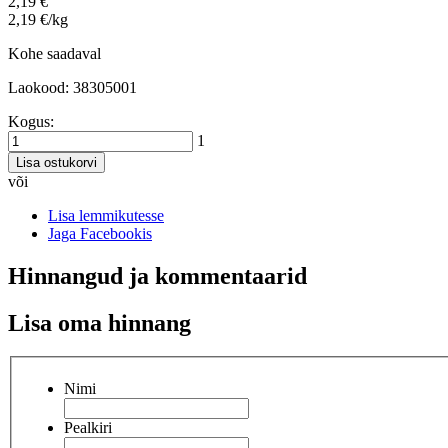
2,19 €
2,19 €/kg
Kohe saadaval
Laokood: 38305001
Kogus:
1
Lisa ostukorvi
või
Lisa lemmikutesse
Jaga Facebookis
Hinnangud ja kommentaarid
Lisa oma hinnang
Nimi
Pealkiri