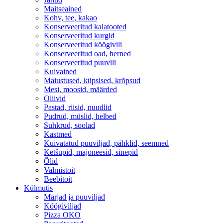
Maitseained
Kohv, tee, kakao
Konserveeritud kalatooted
Konserveeritud kurgid
Konserveeritud köögivili
Konserveeritud oad, herned
Konserveeritud puuvili
Kuivained
Maiustused, küpsised, krõpsud
Mesi, moosid, määrded
Oliivid
Pastad, riisid, nuudlid
Pudrud, müslid, helbed
Suhkrud, soolad
Kastmed
Kuivatatud puuviljad, pähklid, seemned
Ketšupid, majoneesid, sinepid
Õlid
Valmistoit
Beebitoit
Külmutis
Marjad ja puuviljad
Köögiviljad
Pizza OKO