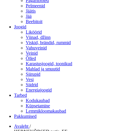
Pagaritooted
Pelmeenid
Jäätis
Jää
Beebitoit
Joogid
Liköörid
Viinad, džinn
Viskid, brändid, rummid
Vahuveinid
Veinid
Õlled
Karastusjoogid, toonikud
Mahlad ja smuutid
Siirupid
Vesi
Siidrid
Energiajoogid
Tarbed
Kodukaubad
Küpsetamine
Lemmikloomakaubad
Pakkumised
Avaleht
/