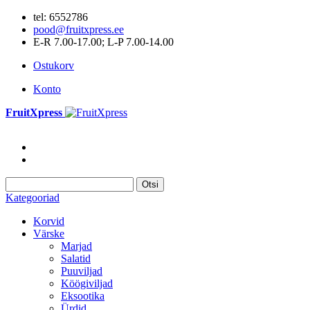
tel: 6552786
pood@fruitxpress.ee
E-R 7.00-17.00; L-P 7.00-14.00
Ostukorv
Konto
FruitXpress
Otsi
Kategooriad
Korvid
Värske
Marjad
Salatid
Puuviljad
Köögiviljad
Eksootika
Ürdid