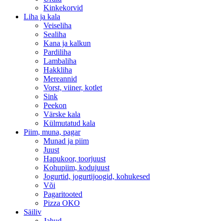
Kinkekorvid
Liha ja kala
Veiseliha
Sealiha
Kana ja kalkun
Pardiliha
Lambaliha
Hakkliha
Mereannid
Vorst, viiner, kotlet
Sink
Peekon
Värske kala
Külmutatud kala
Piim, muna, pagar
Munad ja piim
Juust
Hapukoor, toorjuust
Kohupiim, kodujuust
Jogurtid, jogurtijoogid, kohukesed
Või
Pagaritooted
Pizza OKO
Säiliv
Jahud