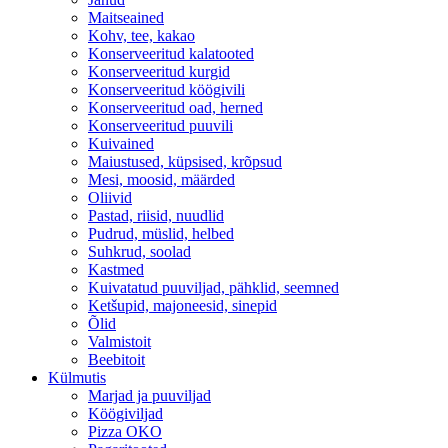
Maitseained
Kohv, tee, kakao
Konserveeritud kalatooted
Konserveeritud kurgid
Konserveeritud köögivili
Konserveeritud oad, herned
Konserveeritud puuvili
Kuivained
Maiustused, küpsised, krõpsud
Mesi, moosid, määrded
Oliivid
Pastad, riisid, nuudlid
Pudrud, müslid, helbed
Suhkrud, soolad
Kastmed
Kuivatatud puuviljad, pähklid, seemned
Ketšupid, majoneesid, sinepid
Õlid
Valmistoit
Beebitoit
Külmutis
Marjad ja puuviljad
Köögiviljad
Pizza OKO