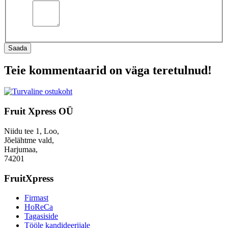
Saada
Teie kommentaarid on väga teretulnud!
Fruit Xpress OÜ
Niidu tee 1, Loo,
Jõelähtme vald,
Harjumaa,
74201
FruitXpress
Firmast
HoReCa
Tagasiside
Tööle kandideerijale