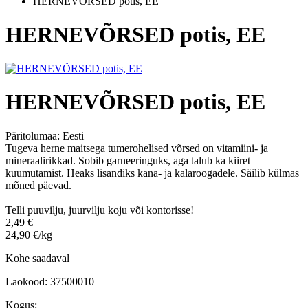
HERNEVÕRSED potis, EE
HERNEVÕRSED potis, EE
HERNEVÕRSED potis, EE
Päritolumaa:
Eesti
Tugeva herne maitsega tumerohelised võrsed on vitamiini- ja
mineraalirikkad. Sobib garneeringuks, aga talub ka kiiret
kuumutamist. Heaks lisandiks kana- ja kalaroogadele. Säilib külmas
mõned päevad.
Telli puuvilju, juurvilju koju või kontorisse!
2,49 €
24,90 €/kg
Kohe saadaval
Laokood: 37500010
Kogus: