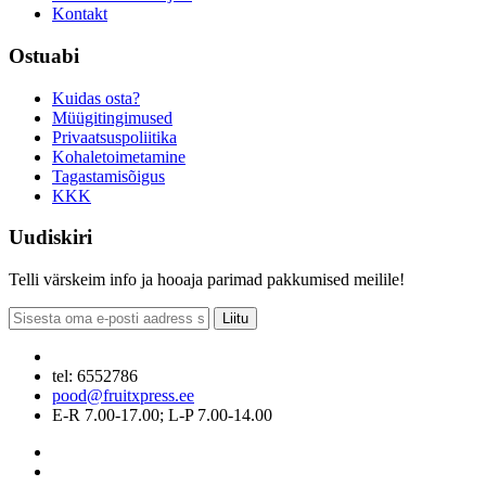
Kontakt
Ostuabi
Kuidas osta?
Müügitingimused
Privaatsuspoliitika
Kohaletoimetamine
Tagastamisõigus
KKK
Uudiskiri
Telli värskeim info ja hooaja parimad pakkumised meilile!
Liitu
tel: 6552786
pood@fruitxpress.ee
E-R 7.00-17.00; L-P 7.00-14.00