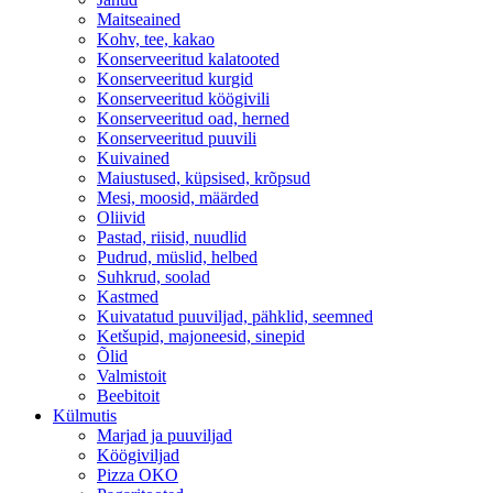
Maitseained
Kohv, tee, kakao
Konserveeritud kalatooted
Konserveeritud kurgid
Konserveeritud köögivili
Konserveeritud oad, herned
Konserveeritud puuvili
Kuivained
Maiustused, küpsised, krõpsud
Mesi, moosid, määrded
Oliivid
Pastad, riisid, nuudlid
Pudrud, müslid, helbed
Suhkrud, soolad
Kastmed
Kuivatatud puuviljad, pähklid, seemned
Ketšupid, majoneesid, sinepid
Õlid
Valmistoit
Beebitoit
Külmutis
Marjad ja puuviljad
Köögiviljad
Pizza OKO