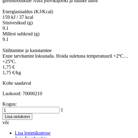
greibitoonikule Aura jõhvikajooki ja natuke laimi
Energiasisaldus (KJ/Kcal)
159 kJ / 37 kcal
Süsivesikud (g)
9.1
Millest suhkrud (g)
9.1
Säilitamine ja kasutamine
Enne tarvitamist loksutada. Hoida suletuna temperatuuril +2ºC…
+25ºC.
1,75 €
1,75 €/kg
Kohe saadaval
Laokood: 70000210
Kogus:
1
Lisa ostukorvi
või
Lisa lemmikutesse