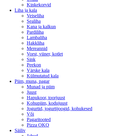
Kinkekorvid
Liha ja kala
Veiseliha
Sealiha
Kana ja kalkun
Pardiliha
Lambaliha
Hakkliha
Mereannid
Vorst, viiner, kotlet
Sink
Peekon
Värske kala
Külmutatud kala
Piim, muna, pagar
Munad ja piim
Juust
Hapukoor, toorjuust
Kohupiim, kodujuust
Jogurtid, jogurtijoogid, kohukesed
Või
Pagaritooted
Pizza OKO
Säiliv
Jahud