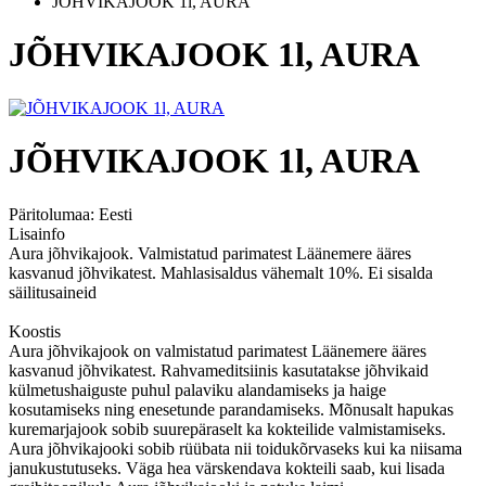
JÕHVIKAJOOK 1l, AURA
JÕHVIKAJOOK 1l, AURA
JÕHVIKAJOOK 1l, AURA
Päritolumaa:
Eesti
Lisainfo
Aura jõhvikajook. Valmistatud parimatest Läänemere ääres
kasvanud jõhvikatest. Mahlasisaldus vähemalt 10%. Ei sisalda
säilitusaineid
Koostis
Aura jõhvikajook on valmistatud parimatest Läänemere ääres
kasvanud jõhvikatest. Rahvameditsiinis kasutatakse jõhvikaid
külmetushaiguste puhul palaviku alandamiseks ja haige
kosutamiseks ning enesetunde parandamiseks. Mõnusalt hapukas
kuremarjajook sobib suurepäraselt ka kokteilide valmistamiseks.
Aura jõhvikajooki sobib rüübata nii toidukõrvaseks kui ka niisama
janukustutuseks. Väga hea värskendava kokteili saab, kui lisada