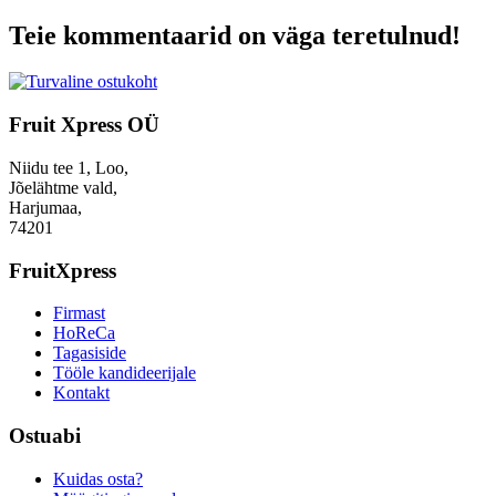
Teie kommentaarid on väga teretulnud!
Fruit Xpress OÜ
Niidu tee 1, Loo,
Jõelähtme vald,
Harjumaa,
74201
FruitXpress
Firmast
HoReCa
Tagasiside
Tööle kandideerijale
Kontakt
Ostuabi
Kuidas osta?