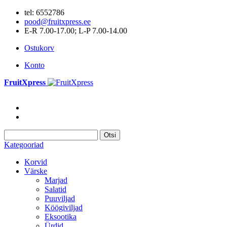
tel: 6552786
pood@fruitxpress.ee
E-R 7.00-17.00; L-P 7.00-14.00
Ostukorv
Konto
FruitXpress
Otsi
Kategooriad
Korvid
Värske
Marjad
Salatid
Puuviljad
Köögiviljad
Eksootika
Ürdid