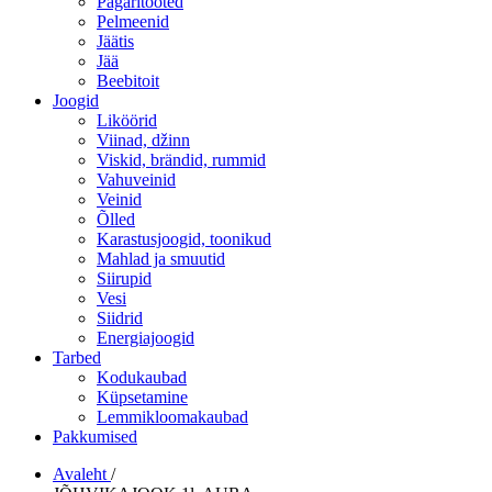
Pagaritooted
Pelmeenid
Jäätis
Jää
Beebitoit
Joogid
Liköörid
Viinad, džinn
Viskid, brändid, rummid
Vahuveinid
Veinid
Õlled
Karastusjoogid, toonikud
Mahlad ja smuutid
Siirupid
Vesi
Siidrid
Energiajoogid
Tarbed
Kodukaubad
Küpsetamine
Lemmikloomakaubad
Pakkumised
Avaleht
/