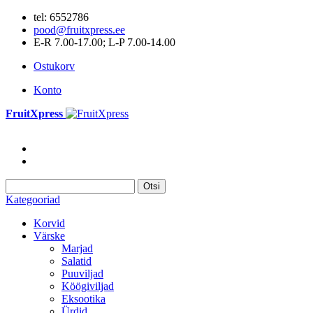
tel: 6552786
pood@fruitxpress.ee
E-R 7.00-17.00; L-P 7.00-14.00
Ostukorv
Konto
FruitXpress
Otsi
Kategooriad
Korvid
Värske
Marjad
Salatid
Puuviljad
Köögiviljad
Eksootika
Ürdid