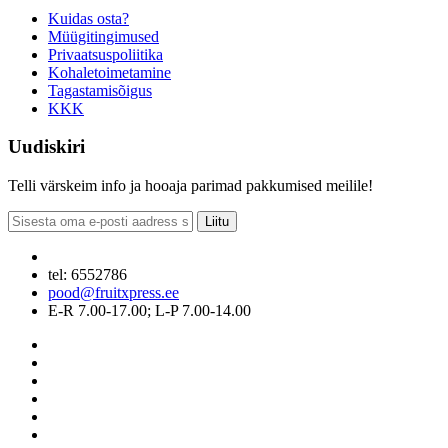
Kuidas osta?
Müügitingimused
Privaatsuspoliitika
Kohaletoimetamine
Tagastamisõigus
KKK
Uudiskiri
Telli värskeim info ja hooaja parimad pakkumised meilile!
Liitu
tel: 6552786
pood@fruitxpress.ee
E-R 7.00-17.00; L-P 7.00-14.00