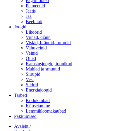
Pagaritooted
Pelmeenid
Jäätis
Jää
Beebitoit
Joogid
Liköörid
Viinad, džinn
Viskid, brändid, rummid
Vahuveinid
Veinid
Õlled
Karastusjoogid, toonikud
Mahlad ja smuutid
Siirupid
Vesi
Siidrid
Energiajoogid
Tarbed
Kodukaubad
Küpsetamine
Lemmikloomakaubad
Pakkumised
Avaleht
/