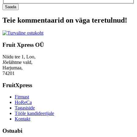
Saada
Teie kommentaarid on väga teretulnud!
Fruit Xpress OÜ
Niidu tee 1, Loo,
Jõelähtme vald,
Harjumaa,
74201
FruitXpress
Firmast
HoReCa
Tagasiside
Tööle kandideerijale
Kontakt
Ostuabi