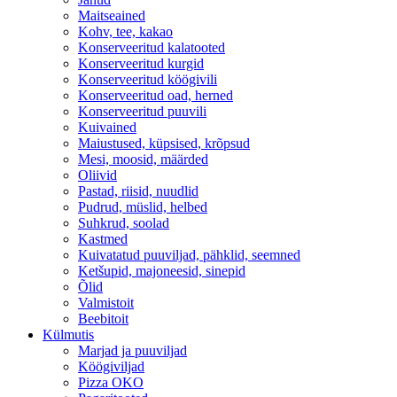
Maitseained
Kohv, tee, kakao
Konserveeritud kalatooted
Konserveeritud kurgid
Konserveeritud köögivili
Konserveeritud oad, herned
Konserveeritud puuvili
Kuivained
Maiustused, küpsised, krõpsud
Mesi, moosid, määrded
Oliivid
Pastad, riisid, nuudlid
Pudrud, müslid, helbed
Suhkrud, soolad
Kastmed
Kuivatatud puuviljad, pähklid, seemned
Ketšupid, majoneesid, sinepid
Õlid
Valmistoit
Beebitoit
Külmutis
Marjad ja puuviljad
Köögiviljad
Pizza OKO