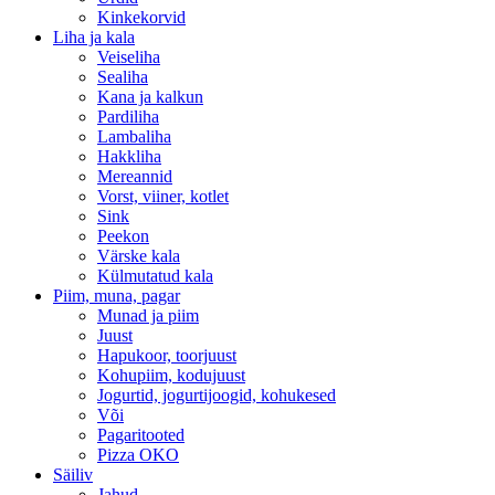
Kinkekorvid
Liha ja kala
Veiseliha
Sealiha
Kana ja kalkun
Pardiliha
Lambaliha
Hakkliha
Mereannid
Vorst, viiner, kotlet
Sink
Peekon
Värske kala
Külmutatud kala
Piim, muna, pagar
Munad ja piim
Juust
Hapukoor, toorjuust
Kohupiim, kodujuust
Jogurtid, jogurtijoogid, kohukesed
Või
Pagaritooted
Pizza OKO
Säiliv
Jahud