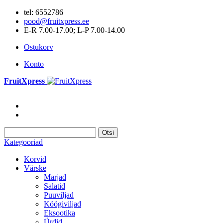
tel: 6552786
pood@fruitxpress.ee
E-R 7.00-17.00; L-P 7.00-14.00
Ostukorv
Konto
FruitXpress
Otsi
Kategooriad
Korvid
Värske
Marjad
Salatid
Puuviljad
Köögiviljad
Eksootika
Ürdid