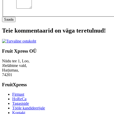
Saada
Teie kommentaarid on väga teretulnud!
Fruit Xpress OÜ
Niidu tee 1, Loo,
Jõelähtme vald,
Harjumaa,
74201
FruitXpress
Firmast
HoReCa
Tagasiside
Tööle kandideerijale
Kontakt