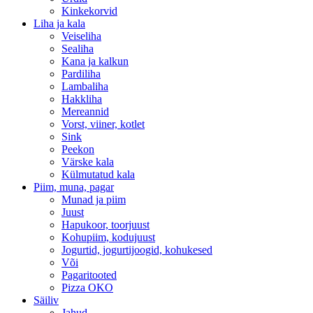
Kinkekorvid
Liha ja kala
Veiseliha
Sealiha
Kana ja kalkun
Pardiliha
Lambaliha
Hakkliha
Mereannid
Vorst, viiner, kotlet
Sink
Peekon
Värske kala
Külmutatud kala
Piim, muna, pagar
Munad ja piim
Juust
Hapukoor, toorjuust
Kohupiim, kodujuust
Jogurtid, jogurtijoogid, kohukesed
Või
Pagaritooted
Pizza OKO
Säiliv
Jahud