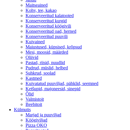
Maitseained
Kohv, tee, kakao
Konserveeritud kalatooted
Konserveeritud kurgid
Konserveeritud köögivili
Konserveeritud oad, herned
Konserveeritud puuvili
Kuivained
Maiustused, küpsised, krõpsud
Mesi, moosid, määrded
Oliivid
Pastad, riisid, nuudlid
Pudrud, müslid, helbed
Suhkrud, soolad
Kastmed
Kuivatatud puuviljad, pähklid, seemned
Ketšupid, majoneesid, sinepid
Õlid
Valmistoit
Beebitoit
Külmutis
Marjad ja puuviljad
Köögiviljad
Pizza OKO