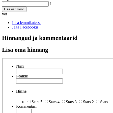
1
Lisa ostukorvi
või
Lisa lemmikutesse
Jaga Facebookis
Hinnangud ja kommentaarid
Lisa oma hinnang
Nimi
Pealkiri
Hinne
Stars 5
Stars 4
Stars 3
Stars 2
Stars 1
Kommentaar