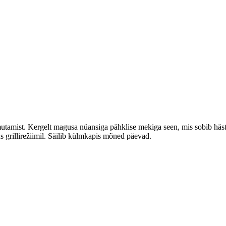
utamist. Kergelt magusa nüansiga pähklise mekiga seen, mis sobib hästi
jus grillirežiimil. Säilib külmkapis mõned päevad.