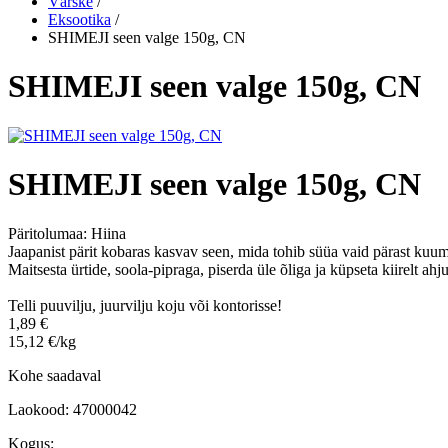
Värske
/
Eksootika
/
SHIMEJI seen valge 150g, CN
SHIMEJI seen valge 150g, CN
SHIMEJI seen valge 150g, CN
Päritolumaa:
Hiina
Jaapanist pärit kobaras kasvav seen, mida tohib süüa vaid pärast kuum
Maitsesta ürtide, soola-pipraga, piserda üle õliga ja küpseta kiirelt ah
Telli puuvilju, juurvilju koju või kontorisse!
1,89 €
15,12 €/kg
Kohe saadaval
Laokood: 47000042
Kogus: