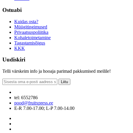
Ostuabi
Kuidas osta?
Müügitingimused
Privaatsuspoliitika
Kohaletoimetamine
Tagastamisõigus
KKK
Uudiskiri
Telli värskeim info ja hooaja parimad pakkumised meilile!
Liitu
tel: 6552786
pood@fruitxpress.ee
E-R 7.00-17.00; L-P 7.00-14.00