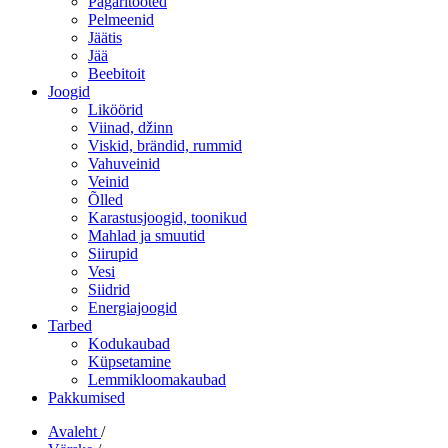
Pagaritooted
Pelmeenid
Jäätis
Jää
Beebitoit
Joogid
Liköörid
Viinad, džinn
Viskid, brändid, rummid
Vahuveinid
Veinid
Õlled
Karastusjoogid, toonikud
Mahlad ja smuutid
Siirupid
Vesi
Siidrid
Energiajoogid
Tarbed
Kodukaubad
Küpsetamine
Lemmikloomakaubad
Pakkumised
Avaleht
/