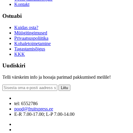
Kontakt
Ostuabi
Kuidas osta?
Müügitingimused
Privaatsuspoliitika
Kohaletoimetamine
Tagastamisõigus
KKK
Uudiskiri
Telli värskeim info ja hooaja parimad pakkumised meilile!
Liitu
tel: 6552786
pood@fruitxpress.ee
E-R 7.00-17.00; L-P 7.00-14.00