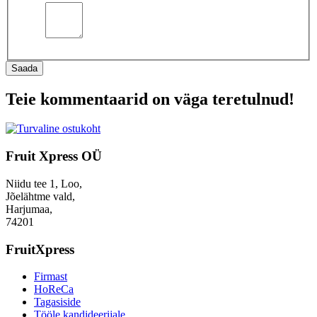
Saada
Teie kommentaarid on väga teretulnud!
Fruit Xpress OÜ
Niidu tee 1, Loo,
Jõelähtme vald,
Harjumaa,
74201
FruitXpress
Firmast
HoReCa
Tagasiside
Tööle kandideerijale