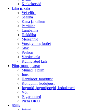
Kinkekorvid
Liha ja kala
Veiseliha
Sealiha
Kana ja kalkun
Pardiliha
Lambaliha
Hakkliha
Mereannid
Vorst, viiner, kotlet
Sink
Peekon
Värske kala
Külmutatud kala
Piim, muna, pagar
Munad ja piim
Juust
Hapukoor, toorjuust
Kohupiim, kodujuust
Jogurtid, jogurtijoogid, kohukesed
Või
Pagaritooted
Pizza OKO
Säiliv
Jahud