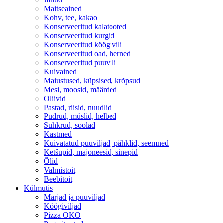
Maitseained
Kohv, tee, kakao
Konserveeritud kalatooted
Konserveeritud kurgid
Konserveeritud köögivili
Konserveeritud oad, herned
Konserveeritud puuvili
Kuivained
Maiustused, küpsised, krõpsud
Mesi, moosid, määrded
Oliivid
Pastad, riisid, nuudlid
Pudrud, müslid, helbed
Suhkrud, soolad
Kastmed
Kuivatatud puuviljad, pähklid, seemned
Ketšupid, majoneesid, sinepid
Õlid
Valmistoit
Beebitoit
Külmutis
Marjad ja puuviljad
Köögiviljad
Pizza OKO