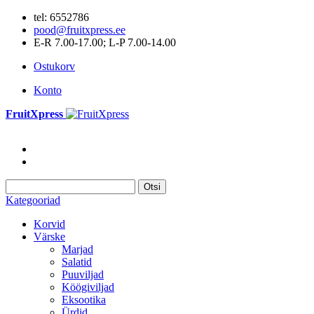
tel: 6552786
pood@fruitxpress.ee
E-R 7.00-17.00; L-P 7.00-14.00
Ostukorv
Konto
FruitXpress
Otsi
Kategooriad
Korvid
Värske
Marjad
Salatid
Puuviljad
Köögiviljad
Eksootika
Ürdid