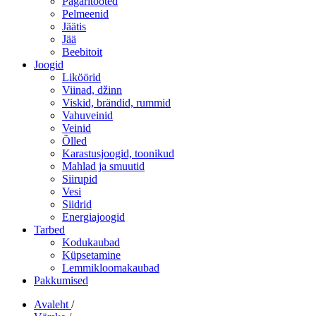
Pagaritooted
Pelmeenid
Jäätis
Jää
Beebitoit
Joogid
Liköörid
Viinad, džinn
Viskid, brändid, rummid
Vahuveinid
Veinid
Õlled
Karastusjoogid, toonikud
Mahlad ja smuutid
Siirupid
Vesi
Siidrid
Energiajoogid
Tarbed
Kodukaubad
Küpsetamine
Lemmikloomakaubad
Pakkumised
Avaleht
/