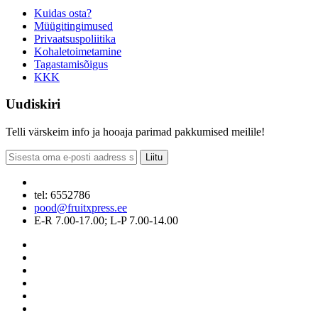
Kuidas osta?
Müügitingimused
Privaatsuspoliitika
Kohaletoimetamine
Tagastamisõigus
KKK
Uudiskiri
Telli värskeim info ja hooaja parimad pakkumised meilile!
Liitu
tel: 6552786
pood@fruitxpress.ee
E-R 7.00-17.00; L-P 7.00-14.00