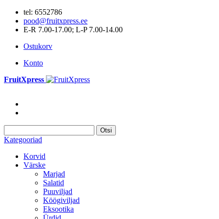
tel: 6552786
pood@fruitxpress.ee
E-R 7.00-17.00; L-P 7.00-14.00
Ostukorv
Konto
FruitXpress
Otsi
Kategooriad
Korvid
Värske
Marjad
Salatid
Puuviljad
Köögiviljad
Eksootika
Ürdid