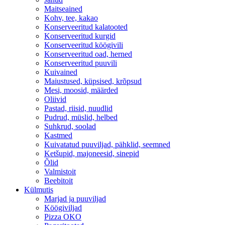
Maitseained
Kohv, tee, kakao
Konserveeritud kalatooted
Konserveeritud kurgid
Konserveeritud köögivili
Konserveeritud oad, herned
Konserveeritud puuvili
Kuivained
Maiustused, küpsised, krõpsud
Mesi, moosid, määrded
Oliivid
Pastad, riisid, nuudlid
Pudrud, müslid, helbed
Suhkrud, soolad
Kastmed
Kuivatatud puuviljad, pähklid, seemned
Ketšupid, majoneesid, sinepid
Õlid
Valmistoit
Beebitoit
Külmutis
Marjad ja puuviljad
Köögiviljad
Pizza OKO