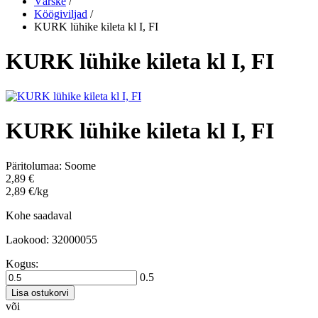
Värske
/
Köögiviljad
/
KURK lühike kileta kl I, FI
KURK lühike kileta kl I, FI
KURK lühike kileta kl I, FI
Päritolumaa:
Soome
2,89 €
2,89 €/kg
Kohe saadaval
Laokood: 32000055
Kogus:
0.5
Lisa ostukorvi
või