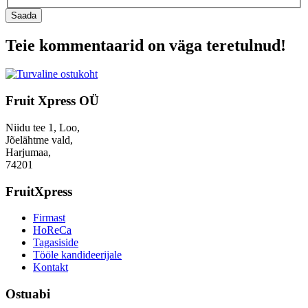
Saada
Teie kommentaarid on väga teretulnud!
Fruit Xpress OÜ
Niidu tee 1, Loo,
Jõelähtme vald,
Harjumaa,
74201
FruitXpress
Firmast
HoReCa
Tagasiside
Tööle kandideerijale
Kontakt
Ostuabi