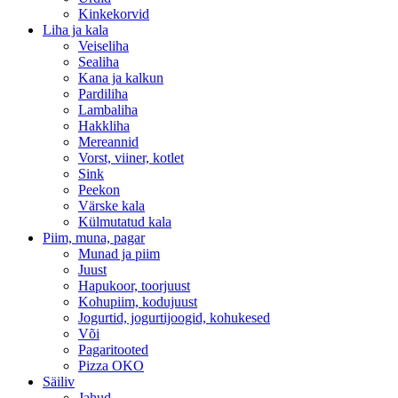
Kinkekorvid
Liha ja kala
Veiseliha
Sealiha
Kana ja kalkun
Pardiliha
Lambaliha
Hakkliha
Mereannid
Vorst, viiner, kotlet
Sink
Peekon
Värske kala
Külmutatud kala
Piim, muna, pagar
Munad ja piim
Juust
Hapukoor, toorjuust
Kohupiim, kodujuust
Jogurtid, jogurtijoogid, kohukesed
Või
Pagaritooted
Pizza OKO
Säiliv
Jahud