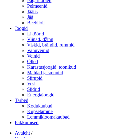
Pagaritooted
Pelmeenid
Jäätis
Jää
Beebitoit
Joogid
Liköörid
Viinad, džinn
Viskid, brändid, rummid
Vahuveinid
Veinid
Õlled
Karastusjoogid, toonikud
Mahlad ja smuutid
Siirupid
Vesi
Siidrid
Energiajoogid
Tarbed
Kodukaubad
Küpsetamine
Lemmikloomakaubad
Pakkumised
Avaleht
/