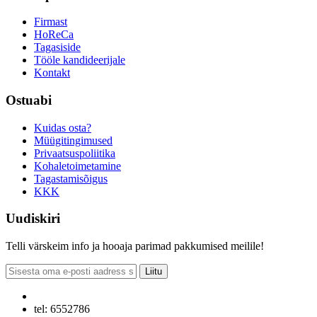
Firmast
HoReCa
Tagasiside
Tööle kandideerijale
Kontakt
Ostuabi
Kuidas osta?
Müügitingimused
Privaatsuspoliitika
Kohaletoimetamine
Tagastamisõigus
KKK
Uudiskiri
Telli värskeim info ja hooaja parimad pakkumised meilile!
Liitu
tel: 6552786