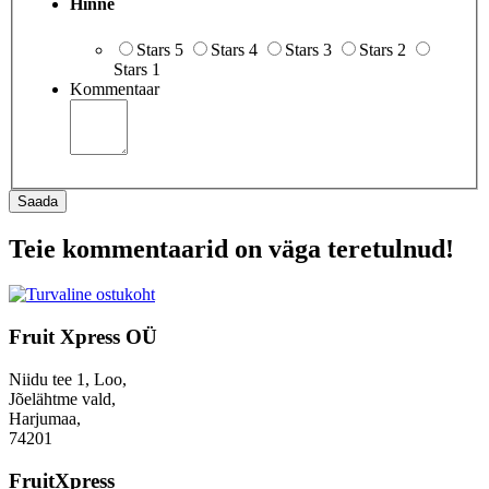
Hinne
Stars 5
Stars 4
Stars 3
Stars 2
Stars 1
Kommentaar
Saada
Teie kommentaarid on väga teretulnud!
Fruit Xpress OÜ
Niidu tee 1, Loo,
Jõelähtme vald,
Harjumaa,
74201
FruitXpress