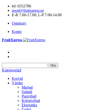
tel: 6552786
pood@fruitxpress.ee
E-R 7.00-17.00; L-P 7.00-14.00
Ostukorv
Konto
FruitXpress
Otsi
Kategooriad
Korvid
Värske
Marjad
Salatid
Puuviljad
Köögiviljad
Eksootika
Ürdid