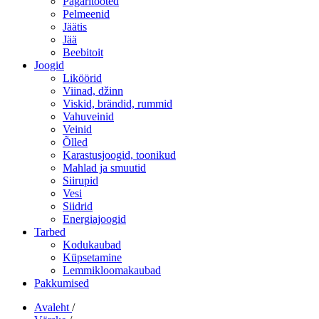
Pagaritooted
Pelmeenid
Jäätis
Jää
Beebitoit
Joogid
Liköörid
Viinad, džinn
Viskid, brändid, rummid
Vahuveinid
Veinid
Õlled
Karastusjoogid, toonikud
Mahlad ja smuutid
Siirupid
Vesi
Siidrid
Energiajoogid
Tarbed
Kodukaubad
Küpsetamine
Lemmikloomakaubad
Pakkumised
Avaleht
/