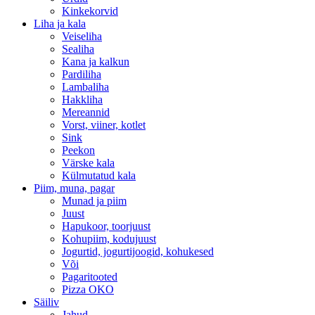
Kinkekorvid
Liha ja kala
Veiseliha
Sealiha
Kana ja kalkun
Pardiliha
Lambaliha
Hakkliha
Mereannid
Vorst, viiner, kotlet
Sink
Peekon
Värske kala
Külmutatud kala
Piim, muna, pagar
Munad ja piim
Juust
Hapukoor, toorjuust
Kohupiim, kodujuust
Jogurtid, jogurtijoogid, kohukesed
Või
Pagaritooted
Pizza OKO
Säiliv
Jahud