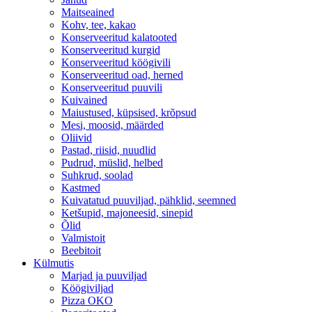
Maitseained
Kohv, tee, kakao
Konserveeritud kalatooted
Konserveeritud kurgid
Konserveeritud köögivili
Konserveeritud oad, herned
Konserveeritud puuvili
Kuivained
Maiustused, küpsised, krõpsud
Mesi, moosid, määrded
Oliivid
Pastad, riisid, nuudlid
Pudrud, müslid, helbed
Suhkrud, soolad
Kastmed
Kuivatatud puuviljad, pähklid, seemned
Ketšupid, majoneesid, sinepid
Õlid
Valmistoit
Beebitoit
Külmutis
Marjad ja puuviljad
Köögiviljad
Pizza OKO