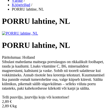
Värske
/
Köögiviljad
/
PORRU lahtine, NL
PORRU lahtine, NL
PORRU lahtine, NL
Päritolumaa:
Holland
Sibulast mahedama maitsega porrulaugus on rikkalikult foolhapet,
rauda ja kaaliumi. Lisaks vitamiine C, B6, mineraalidest
magneesiumi, kaltsiumi ja vaske. Sobib nii toorelt salatitesse kui
vokkimiseks. Annab risotole hea kreemja tekstuuri. Kuumutamisel
lisa pannile esmalt tumeroheline osa, valge küpseb kiiresti. Säilita
külmikus, pikemalt säilib sügavkülmas – selleks viiluta porru
ratasteks, paki kahekordsesse kilekotti või karpi ja säilita.
Telli puuvilju, juurvilju koju või kontorisse!
2,89 €
2,89 €/kg