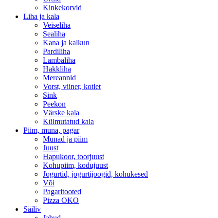
Kinkekorvid
Liha ja kala
Veiseliha
Sealiha
Kana ja kalkun
Pardiliha
Lambaliha
Hakkliha
Mereannid
Vorst, viiner, kotlet
Sink
Peekon
Värske kala
Külmutatud kala
Piim, muna, pagar
Munad ja piim
Juust
Hapukoor, toorjuust
Kohupiim, kodujuust
Jogurtid, jogurtijoogid, kohukesed
Või
Pagaritooted
Pizza OKO
Säiliv
Jahud