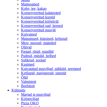
Maitseained
Kohv, tee, kakao
Konserveeritud kalatooted
Konserveeritud kurgid
Konserveeritud köögivili
Konserveeritud oad, herned
Konserveeritud puuvili
Kuivained
Maiustused, küpsised, krõpsud
Mesi, moosid, määrded
Oliivid
Pastad, riisid, nuudlid
Pudrud, müslid, helbed
Suhkrud, soolad
Kastmed
Kuivatatud puuviljad, pähklid, seemned
Ketšupid, majoneesid, sinepid
Õlid
Valmistoit
Beebitoit
Külmutis
Marjad ja puuviljad
Köögiviljad
Pizza OKO