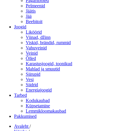
Pagaritooted
Pelmeenid
Jäätis
Jää
Beebitoit
Joogid
Liköörid
Viinad, džinn
Viskid, brändid, rummid
Vahuveinid
Veinid
Õlled
Karastusjoogid, toonikud
Mahlad ja smuutid
Siirupid
Vesi
Siidrid
Energiajoogid
Tarbed
Kodukaubad
Küpsetamine
Lemmikloomakaubad
Pakkumised
Avaleht
/