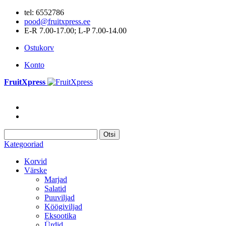
tel: 6552786
pood@fruitxpress.ee
E-R 7.00-17.00; L-P 7.00-14.00
Ostukorv
Konto
FruitXpress
Otsi
Kategooriad
Korvid
Värske
Marjad
Salatid
Puuviljad
Köögiviljad
Eksootika
Ürdid