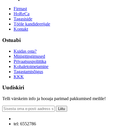
Firmast
HoReCa
Tagasiside
Tööle kandideerijale
Kontakt
Ostuabi
Kuidas osta?
Müügitingimused
Privaatsuspoliitika
Kohaletoimetamine
Tagastamisõigus
KKK
Uudiskiri
Telli värskeim info ja hooaja parimad pakkumised meilile!
Liitu
tel: 6552786