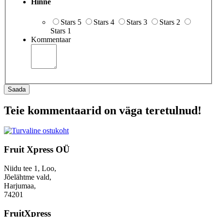
Hinne
Stars 5
Stars 4
Stars 3
Stars 2
Stars 1
Kommentaar
Saada
Teie kommentaarid on väga teretulnud!
Fruit Xpress OÜ
Niidu tee 1, Loo,
Jõelähtme vald,
Harjumaa,
74201
FruitXpress