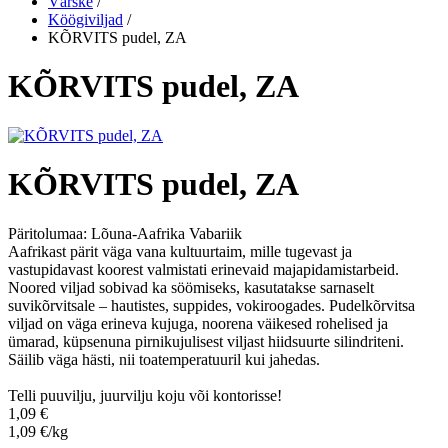
Värske
/
Köögiviljad
/
KÕRVITS pudel, ZA
KÕRVITS pudel, ZA
KÕRVITS pudel, ZA
Päritolumaa:
Lõuna-Aafrika Vabariik
Aafrikast pärit väga vana kultuurtaim, mille tugevast ja
vastupidavast koorest valmistati erinevaid majapidamistarbeid.
Noored viljad sobivad ka söömiseks, kasutatakse sarnaselt
suvikõrvitsale – hautistes, suppides, vokiroogades. Pudelkõrvitsa
viljad on väga erineva kujuga, noorena väikesed rohelised ja
ümarad, küpsenuna pirnikujulisest viljast hiidsuurte silindriteni.
Säilib väga hästi, nii toatemperatuuril kui jahedas.
Telli puuvilju, juurvilju koju või kontorisse!
1,09 €
1,09 €/kg