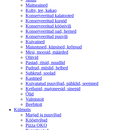
Maitseained
Kohv, tee, kakao
Konserveeritud kalatooted
Konserveeritud kurgid
Konserveeritud köögivili
Konserveeritud oad, herned
Konserveeritud puuvili
Kuivained
Maiustused, küpsised, krõpsud
Mesi, moosid, määrded
Oliivid
Pastad, riisid, nuudlid
Pudrud, müslid, helbed
Suhkrud, soolad
Kastmed
Kuivatatud puuviljad, pähklid, seemned
Ketšupid, majoneesid, sinepid
Õlid
Valmistoit
Beebitoit
Külmutis
Marjad ja puuviljad
Köögiviljad
Pizza OKO