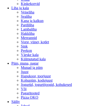
Kinkekorvid
Liha ja kala
Veiseliha
Sealiha
Kana ja kalkun
Pardiliha
Lambaliha
Hakkliha
Mereannid
Vorst, viiner, kotlet
Sink
Peekon
Värske kala
Külmutatud kala
Piim, muna, pagar
Munad ja piim
Juust
Hapukoor, toorjuust
Kohupiim, kodujuust
Jogurtid, jogurtijoogid, kohukesed
Või
Pagaritooted
Pizza OKO
Säiliv
Jahud