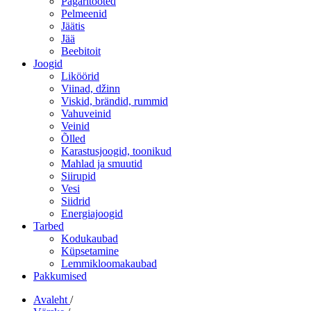
Pagaritooted
Pelmeenid
Jäätis
Jää
Beebitoit
Joogid
Liköörid
Viinad, džinn
Viskid, brändid, rummid
Vahuveinid
Veinid
Õlled
Karastusjoogid, toonikud
Mahlad ja smuutid
Siirupid
Vesi
Siidrid
Energiajoogid
Tarbed
Kodukaubad
Küpsetamine
Lemmikloomakaubad
Pakkumised
Avaleht
/