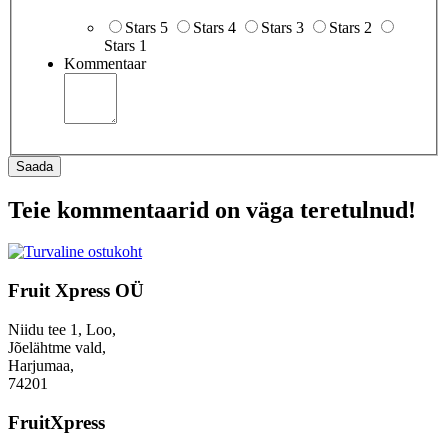
Stars 5
Stars 4
Stars 3
Stars 2
Stars 1
Kommentaar
Saada
Teie kommentaarid on väga teretulnud!
Fruit Xpress OÜ
Niidu tee 1, Loo,
Jõelähtme vald,
Harjumaa,
74201
FruitXpress