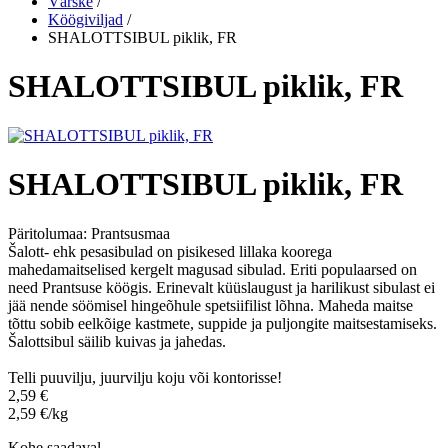
Värske
/
Köögiviljad
/
SHALOTTSIBUL piklik, FR
SHALOTTSIBUL piklik, FR
SHALOTTSIBUL piklik, FR
Päritolumaa:
Prantsusmaa
Šalott- ehk pesasibulad on pisikesed lillaka koorega
mahedamaitselised kergelt magusad sibulad. Eriti populaarsed on
need Prantsuse köögis. Erinevalt küüslaugust ja harilikust sibulast ei
jää nende söömisel hingeõhule spetsiifilist lõhna. Maheda maitse
tõttu sobib eelkõige kastmete, suppide ja puljongite maitsestamiseks.
Šalottsibul säilib kuivas ja jahedas.
Telli puuvilju, juurvilju koju või kontorisse!
2,59 €
2,59 €/kg
Kohe saadaval