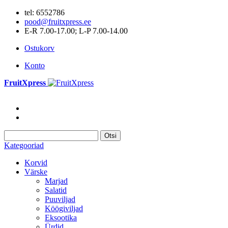
tel: 6552786
pood@fruitxpress.ee
E-R 7.00-17.00; L-P 7.00-14.00
Ostukorv
Konto
FruitXpress
Otsi
Kategooriad
Korvid
Värske
Marjad
Salatid
Puuviljad
Köögiviljad
Eksootika
Ürdid