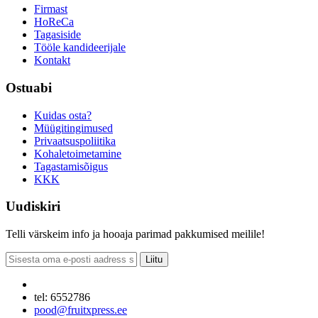
Firmast
HoReCa
Tagasiside
Tööle kandideerijale
Kontakt
Ostuabi
Kuidas osta?
Müügitingimused
Privaatsuspoliitika
Kohaletoimetamine
Tagastamisõigus
KKK
Uudiskiri
Telli värskeim info ja hooaja parimad pakkumised meilile!
Liitu
tel: 6552786
pood@fruitxpress.ee