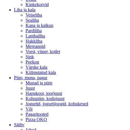
Kinkekorvid
Liha ja kala
Veiseliha
Sealiha
Kana ja kalkun
Pardiliha
Lambaliha
Hakkliha
Mereannid
Vorst, viiner, kotlet
Sink
Peekon
Värske kala
Külmutatud kala
Piim, muna, pagar
Munad ja piim
Juust
Hapukoor, toorjuust
Kohupiim, kodujuust
Jogurtid, jogurtijoogid, kohukesed
Või
Pagaritooted
Pizza OKO
Säiliv
Jahud