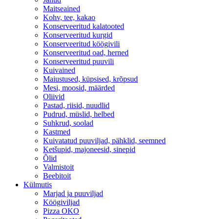
Maitseained
Kohv, tee, kakao
Konserveeritud kalatooted
Konserveeritud kurgid
Konserveeritud köögivili
Konserveeritud oad, herned
Konserveeritud puuvili
Kuivained
Maiustused, küpsised, krõpsud
Mesi, moosid, määrded
Oliivid
Pastad, riisid, nuudlid
Pudrud, müslid, helbed
Suhkrud, soolad
Kastmed
Kuivatatud puuviljad, pähklid, seemned
Ketšupid, majoneesid, sinepid
Õlid
Valmistoit
Beebitoit
Külmutis
Marjad ja puuviljad
Köögiviljad
Pizza OKO