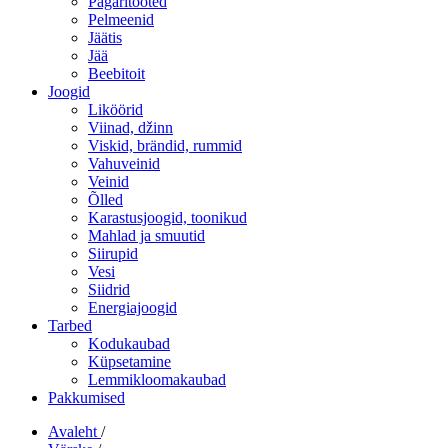
Pagaritooted
Pelmeenid
Jäätis
Jää
Beebitoit
Joogid
Liköörid
Viinad, džinn
Viskid, brändid, rummid
Vahuveinid
Veinid
Õlled
Karastusjoogid, toonikud
Mahlad ja smuutid
Siirupid
Vesi
Siidrid
Energiajoogid
Tarbed
Kodukaubad
Küpsetamine
Lemmikloomakaubad
Pakkumised
Avaleht
/