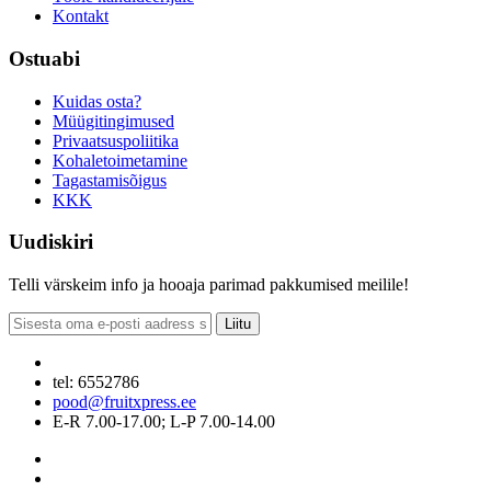
Kontakt
Ostuabi
Kuidas osta?
Müügitingimused
Privaatsuspoliitika
Kohaletoimetamine
Tagastamisõigus
KKK
Uudiskiri
Telli värskeim info ja hooaja parimad pakkumised meilile!
Liitu
tel: 6552786
pood@fruitxpress.ee
E-R 7.00-17.00; L-P 7.00-14.00