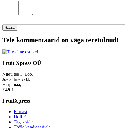
Saada
Teie kommentaarid on väga teretulnud!
Fruit Xpress OÜ
Niidu tee 1, Loo,
Jõelähtme vald,
Harjumaa,
74201
FruitXpress
Firmast
HoReCa
Tagasiside
Tööle kandideerijale