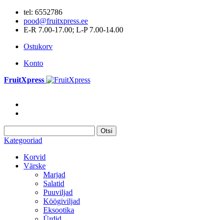
tel: 6552786
pood@fruitxpress.ee
E-R 7.00-17.00; L-P 7.00-14.00
Ostukorv
Konto
FruitXpress
Otsi
Kategooriad
Korvid
Värske
Marjad
Salatid
Puuviljad
Köögiviljad
Eksootika
Ürdid