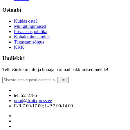
Ostuabi
Kuidas osta?
Müügitingimused
Privaatsuspoliitika
Kohaletoimetamine
Tagastamisõigus
KKK
Uudiskiri
Telli värskeim info ja hooaja parimad pakkumised meilile!
Liitu
tel: 6552786
pood@fruitxpress.ee
E-R 7.00-17.00; L-P 7.00-14.00