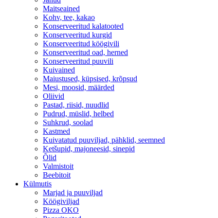
Maitseained
Kohv, tee, kakao
Konserveeritud kalatooted
Konserveeritud kurgid
Konserveeritud köögivili
Konserveeritud oad, herned
Konserveeritud puuvili
Kuivained
Maiustused, küpsised, krõpsud
Mesi, moosid, määrded
Oliivid
Pastad, riisid, nuudlid
Pudrud, müslid, helbed
Suhkrud, soolad
Kastmed
Kuivatatud puuviljad, pähklid, seemned
Ketšupid, majoneesid, sinepid
Õlid
Valmistoit
Beebitoit
Külmutis
Marjad ja puuviljad
Köögiviljad
Pizza OKO