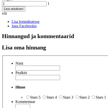
1
Lisa ostukorvi
või
Lisa lemmikutesse
Jaga Facebookis
Hinnangud ja kommentaarid
Lisa oma hinnang
Nimi
Pealkiri
Hinne
Stars 5
Stars 4
Stars 3
Stars 2
Stars 1
Kommentaar