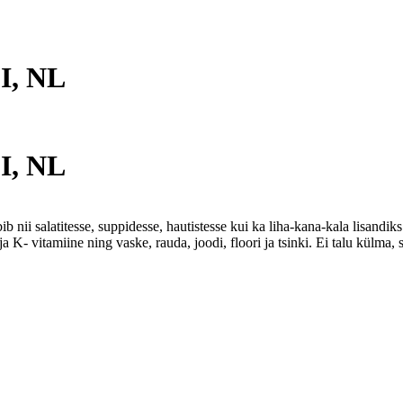
I, NL
I, NL
nii salatitesse, suppidesse, hautistesse kui ka liha-kana-kala lisandi
 K- vitamiine ning vaske, rauda, joodi, floori ja tsinki. Ei talu külma, s