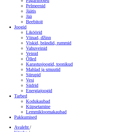
Pagaritooted
Pelmeenid
Jäätis
Jää
Beebitoit
Joogid
Liköörid
Viinad, džinn
Viskid, brändid, rummid
Vahuveinid
Veinid
Õlled
Karastusjoogid, toonikud
Mahlad ja smuutid
Siirupid
Vesi
Siidrid
Energiajoogid
Tarbed
Kodukaubad
Küpsetamine
Lemmikloomakaubad
Pakkumised
Avaleht
/