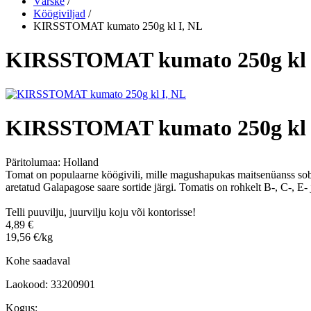
Värske
/
Köögiviljad
/
KIRSSTOMAT kumato 250g kl I, NL
KIRSSTOMAT kumato 250g kl 
KIRSSTOMAT kumato 250g kl 
Päritolumaa:
Holland
Tomat on populaarne köögivili, mille magushapukas maitsenüanss sobib 
aretatud Galapagose saare sortide järgi. Tomatis on rohkelt B-, C-, E- ja
Telli puuvilju, juurvilju koju või kontorisse!
4,89 €
19,56 €/kg
Kohe saadaval
Laokood: 33200901
Kogus: