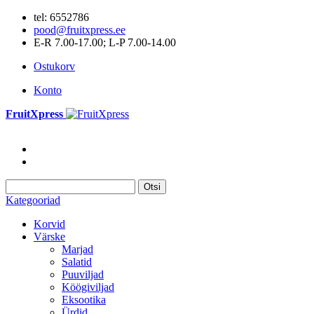
tel: 6552786
pood@fruitxpress.ee
E-R 7.00-17.00; L-P 7.00-14.00
Ostukorv
Konto
FruitXpress
Otsi
Kategooriad
Korvid
Värske
Marjad
Salatid
Puuviljad
Köögiviljad
Eksootika
Ürdid