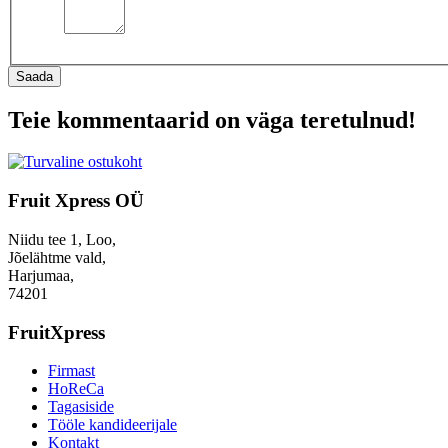
Saada
Teie kommentaarid on väga teretulnud!
Fruit Xpress OÜ
Niidu tee 1, Loo,
Jõelähtme vald,
Harjumaa,
74201
FruitXpress
Firmast
HoReCa
Tagasiside
Tööle kandideerijale
Kontakt