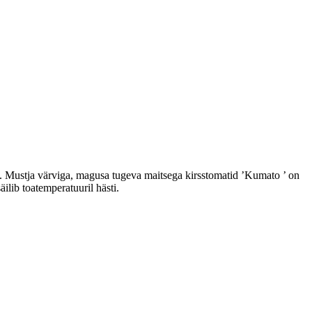
ks. Mustja värviga, magusa tugeva maitsega kirsstomatid ’Kumato ’ on
äilib toatemperatuuril hästi.