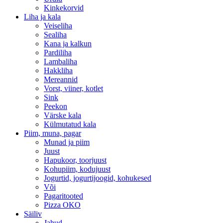
Kinkekorvid
Liha ja kala
Veiseliha
Sealiha
Kana ja kalkun
Pardiliha
Lambaliha
Hakkliha
Mereannid
Vorst, viiner, kotlet
Sink
Peekon
Värske kala
Külmutatud kala
Piim, muna, pagar
Munad ja piim
Juust
Hapukoor, toorjuust
Kohupiim, kodujuust
Jogurtid, jogurtijoogid, kohukesed
Või
Pagaritooted
Pizza OKO
Säiliv
Jahud