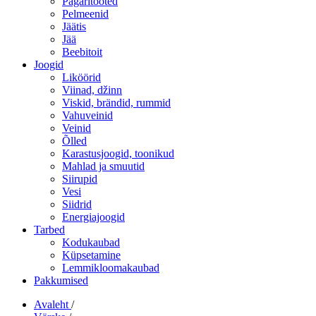
Pagaritooted
Pelmeenid
Jäätis
Jää
Beebitoit
Joogid
Liköörid
Viinad, džinn
Viskid, brändid, rummid
Vahuveinid
Veinid
Õlled
Karastusjoogid, toonikud
Mahlad ja smuutid
Siirupid
Vesi
Siidrid
Energiajoogid
Tarbed
Kodukaubad
Küpsetamine
Lemmikloomakaubad
Pakkumised
Avaleht
/