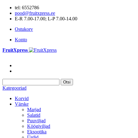
tel: 6552786
pood@fruitxpress.ee
E-R 7.00-17.00; L-P 7.00-14.00
Ostukorv
Konto
FruitXpress
Otsi
Kategooriad
Korvid
Värske
Marjad
Salatid
Puuviljad
Köögiviljad
Eksootika
Ürdid