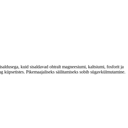
saldusega, kuid sisaldavad ohtralt magneesiumi, kaltsiumi, fosforit ja
ng küpsetistes. Pikemaajaliseks säilitamiseks sobib sügavkülmutamine.