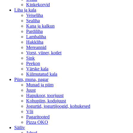
Kinkekorvid
Liha ja kala
Veiseliha
Sealiha
Kana ja kalkun
Pardiliha
Lambaliha
Hakkliha
Mereannid
Vorst, viiner, kotlet
Sink
Peekon
Värske kala
Külmutatud kala
Piim, muna, pagar
Munad ja piim
Juust
Hapukoor, toorjuust
Kohupiim, kodujuust
Jogurtid, jogurtijoogid, kohukesed
Või
Pagaritooted
Pizza OKO
Säiliv
Jahud