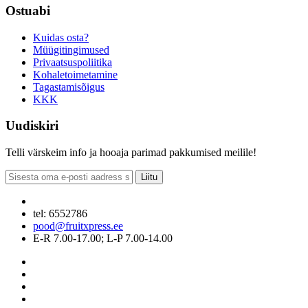
Ostuabi
Kuidas osta?
Müügitingimused
Privaatsuspoliitika
Kohaletoimetamine
Tagastamisõigus
KKK
Uudiskiri
Telli värskeim info ja hooaja parimad pakkumised meilile!
Liitu
tel: 6552786
pood@fruitxpress.ee
E-R 7.00-17.00; L-P 7.00-14.00