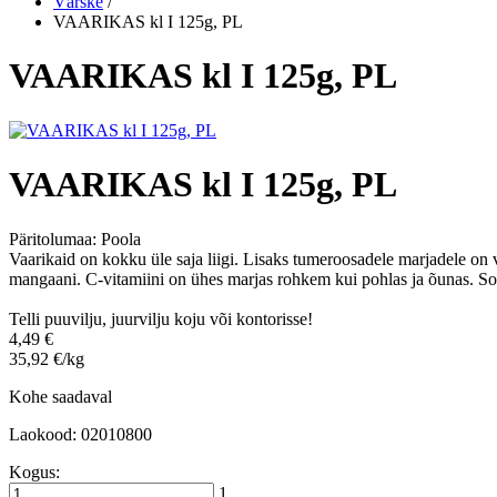
Värske
/
VAARIKAS kl I 125g, PL
VAARIKAS kl I 125g, PL
VAARIKAS kl I 125g, PL
Päritolumaa:
Poola
Vaarikaid on kokku üle saja liigi. Lisaks tumeroosadele marjadele on v
mangaani. C-vitamiini on ühes marjas rohkem kui pohlas ja õunas. Sob
Telli puuvilju, juurvilju koju või kontorisse!
4,49 €
35,92 €/kg
Kohe saadaval
Laokood: 02010800
Kogus:
1