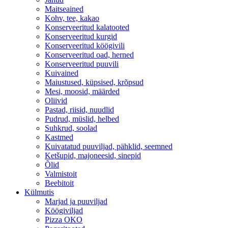
Maitseained
Kohv, tee, kakao
Konserveeritud kalatooted
Konserveeritud kurgid
Konserveeritud köögivili
Konserveeritud oad, herned
Konserveeritud puuvili
Kuivained
Maiustused, küpsised, krõpsud
Mesi, moosid, määrded
Oliivid
Pastad, riisid, nuudlid
Pudrud, müslid, helbed
Suhkrud, soolad
Kastmed
Kuivatatud puuviljad, pähklid, seemned
Ketšupid, majoneesid, sinepid
Õlid
Valmistoit
Beebitoit
Külmutis
Marjad ja puuviljad
Köögiviljad
Pizza OKO