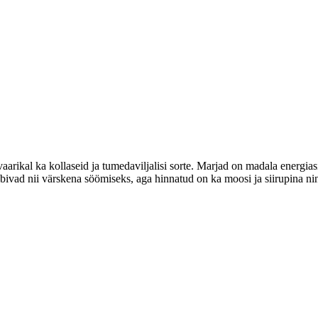
aarikal ka kollaseid ja tumedaviljalisi sorte. Marjad on madala energiasi
ivad nii värskena söömiseks, aga hinnatud on ka moosi ja siirupina ni