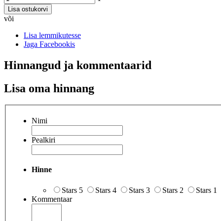
Lisa ostukorvi
või
Lisa lemmikutesse
Jaga Facebookis
Hinnangud ja kommentaarid
Lisa oma hinnang
Nimi
Pealkiri
Hinne
Stars 5
Stars 4
Stars 3
Stars 2
Stars 1
Kommentaar