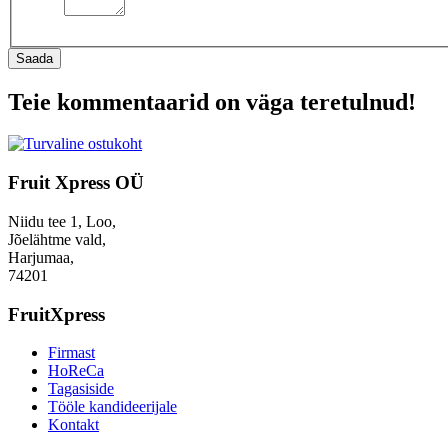
Saada
Teie kommentaarid on väga teretulnud!
Fruit Xpress OÜ
Niidu tee 1, Loo,
Jõelähtme vald,
Harjumaa,
74201
FruitXpress
Firmast
HoReCa
Tagasiside
Tööle kandideerijale
Kontakt