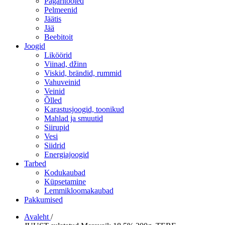
Pagaritooted
Pelmeenid
Jäätis
Jää
Beebitoit
Joogid
Liköörid
Viinad, džinn
Viskid, brändid, rummid
Vahuveinid
Veinid
Õlled
Karastusjoogid, toonikud
Mahlad ja smuutid
Siirupid
Vesi
Siidrid
Energiajoogid
Tarbed
Kodukaubad
Küpsetamine
Lemmikloomakaubad
Pakkumised
Avaleht
/