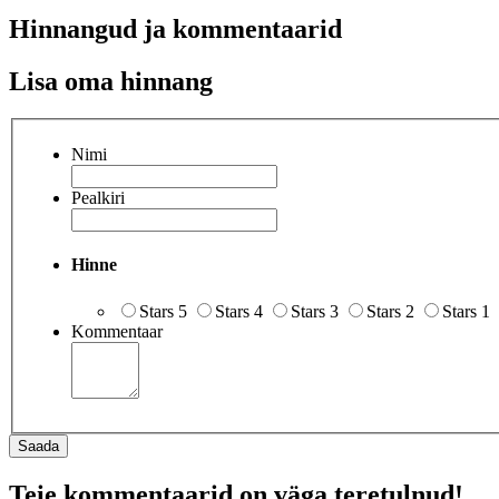
Hinnangud ja kommentaarid
Lisa oma hinnang
Nimi
Pealkiri
Hinne
Stars 5
Stars 4
Stars 3
Stars 2
Stars 1
Kommentaar
Saada
Teie kommentaarid on väga teretulnud!