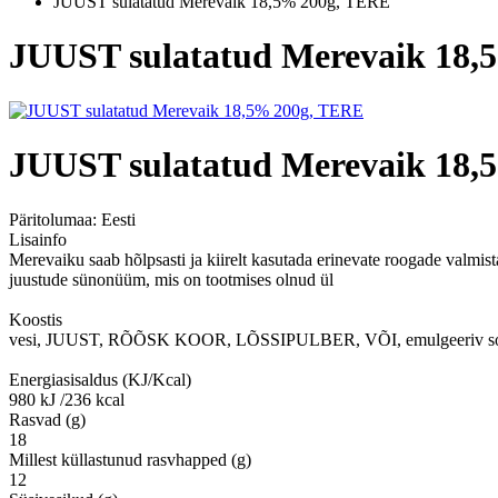
JUUST sulatatud Merevaik 18,5% 200g, TERE
JUUST sulatatud Merevaik 18,
JUUST sulatatud Merevaik 18,
Päritolumaa:
Eesti
Lisainfo
Merevaiku saab hõlpsasti ja kiirelt kasutada erinevate roogade valmist
juustude sünonüüm, mis on tootmises olnud ül
Koostis
vesi, JUUST, RÕÕSK KOOR, LÕSSIPULBER, VÕI, emulgeeriv sool
Energiasisaldus (KJ/Kcal)
980 kJ /236 kcal
Rasvad (g)
18
Millest küllastunud rasvhapped (g)
12