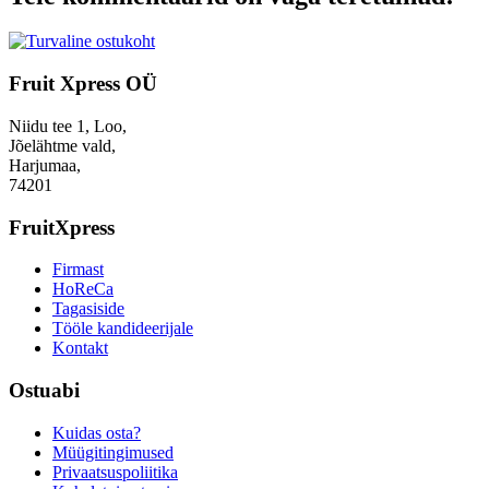
Fruit Xpress OÜ
Niidu tee 1, Loo,
Jõelähtme vald,
Harjumaa,
74201
FruitXpress
Firmast
HoReCa
Tagasiside
Tööle kandideerijale
Kontakt
Ostuabi
Kuidas osta?
Müügitingimused
Privaatsuspoliitika