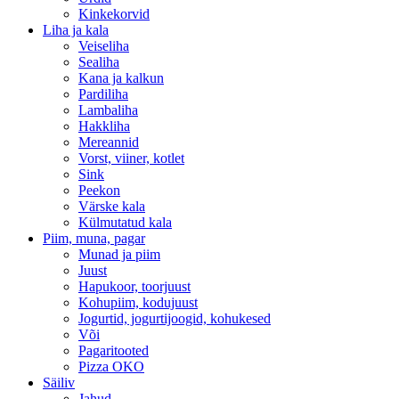
Kinkekorvid
Liha ja kala
Veiseliha
Sealiha
Kana ja kalkun
Pardiliha
Lambaliha
Hakkliha
Mereannid
Vorst, viiner, kotlet
Sink
Peekon
Värske kala
Külmutatud kala
Piim, muna, pagar
Munad ja piim
Juust
Hapukoor, toorjuust
Kohupiim, kodujuust
Jogurtid, jogurtijoogid, kohukesed
Või
Pagaritooted
Pizza OKO
Säiliv
Jahud