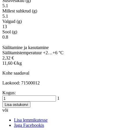
Süsivesikud (g)
5.1
Millest suhkrud (g)
5.1
Valgud (g)
13
Sool (g)
0.8
Säilitamine ja kasutamine
Säilitamistemperatuur +2…+6 °C
2,32 €
11,60 €/kg
Kohe saadaval
Laokood: 71500012
Kogus:
1
Lisa ostukorvi
või
Lisa lemmikutesse
Jaga Facebookis