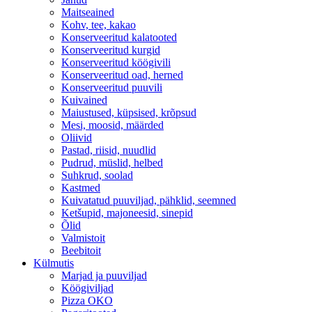
Maitseained
Kohv, tee, kakao
Konserveeritud kalatooted
Konserveeritud kurgid
Konserveeritud köögivili
Konserveeritud oad, herned
Konserveeritud puuvili
Kuivained
Maiustused, küpsised, krõpsud
Mesi, moosid, määrded
Oliivid
Pastad, riisid, nuudlid
Pudrud, müslid, helbed
Suhkrud, soolad
Kastmed
Kuivatatud puuviljad, pähklid, seemned
Ketšupid, majoneesid, sinepid
Õlid
Valmistoit
Beebitoit
Külmutis
Marjad ja puuviljad
Köögiviljad
Pizza OKO