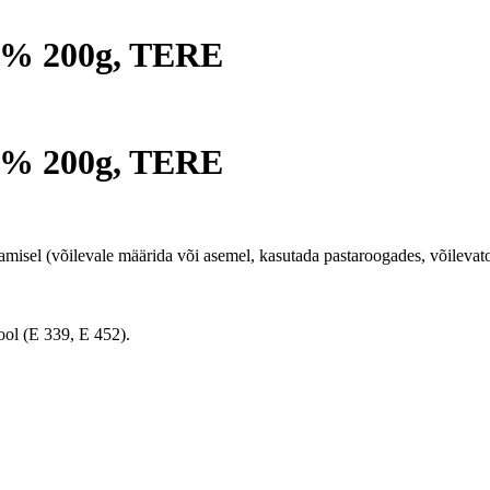
5% 200g, TERE
5% 200g, TERE
amisel (võilevale määrida või asemel, kasutada pastaroogades, võilevato
 (E 339, E 452).