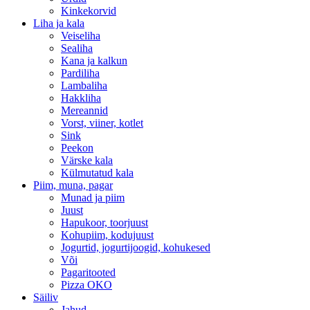
Kinkekorvid
Liha ja kala
Veiseliha
Sealiha
Kana ja kalkun
Pardiliha
Lambaliha
Hakkliha
Mereannid
Vorst, viiner, kotlet
Sink
Peekon
Värske kala
Külmutatud kala
Piim, muna, pagar
Munad ja piim
Juust
Hapukoor, toorjuust
Kohupiim, kodujuust
Jogurtid, jogurtijoogid, kohukesed
Või
Pagaritooted
Pizza OKO
Säiliv
Jahud