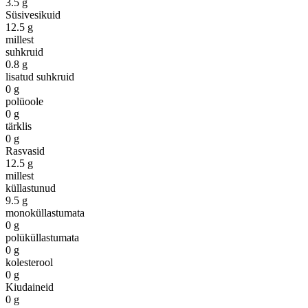
3.5 g
Süsivesikuid
12.5 g
millest
suhkruid
0.8 g
lisatud suhkruid
0 g
polüoole
0 g
tärklis
0 g
Rasvasid
12.5 g
millest
küllastunud
9.5 g
monoküllastumata
0 g
polüküllastumata
0 g
kolesterool
0 g
Kiudaineid
0 g