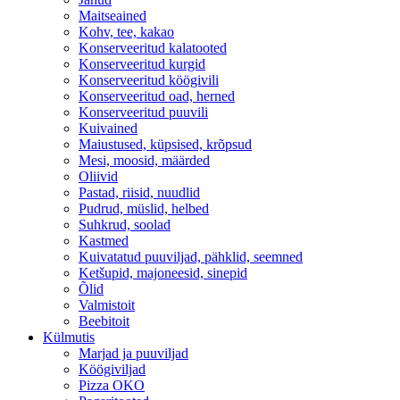
Maitseained
Kohv, tee, kakao
Konserveeritud kalatooted
Konserveeritud kurgid
Konserveeritud köögivili
Konserveeritud oad, herned
Konserveeritud puuvili
Kuivained
Maiustused, küpsised, krõpsud
Mesi, moosid, määrded
Oliivid
Pastad, riisid, nuudlid
Pudrud, müslid, helbed
Suhkrud, soolad
Kastmed
Kuivatatud puuviljad, pähklid, seemned
Ketšupid, majoneesid, sinepid
Õlid
Valmistoit
Beebitoit
Külmutis
Marjad ja puuviljad
Köögiviljad
Pizza OKO