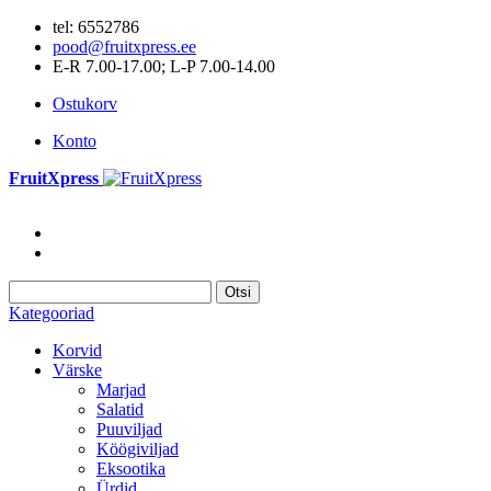
tel: 6552786
pood@fruitxpress.ee
E-R 7.00-17.00; L-P 7.00-14.00
Ostukorv
Konto
FruitXpress
Otsi
Kategooriad
Korvid
Värske
Marjad
Salatid
Puuviljad
Köögiviljad
Eksootika
Ürdid