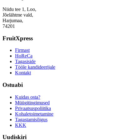
Niidu tee 1, Loo,
Jõelähtme vald,
Harjumaa,
74201
FruitXpress
Firmast
HoReCa
Tagasiside
Tööle kandideerijale
Kontakt
Ostuabi
Kuidas osta?
Müügitingimused
Privaatsuspoliitika
Kohaletoimetamine
Tagastamisõigus
KKK
Uudiskiri