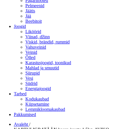
Pagaritooted
Pelmeenid
Jäätis
Jää
Beebitoit
Joogid
Liköörid
Viinad, džinn
Viskid, brändid, rummid
Vahuveinid
Veinid
Õlled
Karastusjoogid, toonikud
Mahlad ja smuutid
Siirupid
Vesi
Siidrid
Energiajoogid
Tarbed
Kodukaubad
Küpsetamine
Lemmikloomakaubad
Pakkumised
Avaleht
/