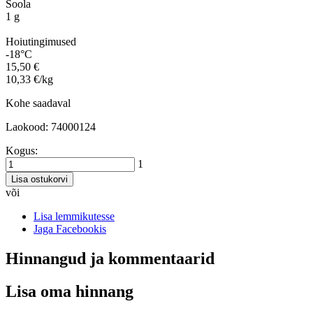
Soola
1 g
Hoiutingimused
-18°C
15,50 €
10,33 €/kg
Kohe saadaval
Laokood: 74000124
Kogus:
1
Lisa ostukorvi
või
Lisa lemmikutesse
Jaga Facebookis
Hinnangud ja kommentaarid
Lisa oma hinnang