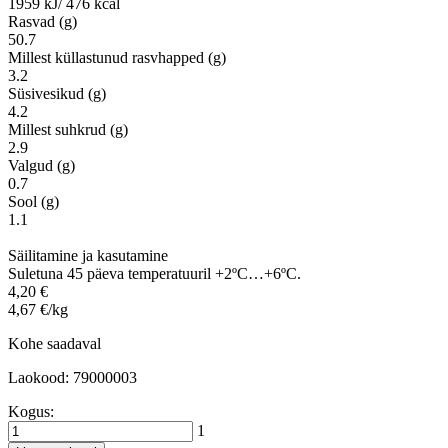
1959 kJ/ 476 kcal
Rasvad (g)
50.7
Millest küllastunud rasvhapped (g)
3.2
Süsivesikud (g)
4.2
Millest suhkrud (g)
2.9
Valgud (g)
0.7
Sool (g)
1.1
Säilitamine ja kasutamine
Suletuna 45 päeva temperatuuril +2ºC…+6ºC.
4,20 €
4,67 €/kg
Kohe saadaval
Laokood: 79000003
Kogus:
1