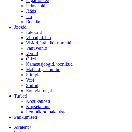
Pagaritooted
Pelmeenid
Jäätis
Jää
Beebitoit
Joogid
Liköörid
Viinad, džinn
Viskid, brändid, rummid
Vahuveinid
Veinid
Õlled
Karastusjoogid, toonikud
Mahlad ja smuutid
Siirupid
Vesi
Siidrid
Energiajoogid
Tarbed
Kodukaubad
Küpsetamine
Lemmikloomakaubad
Pakkumised
Avaleht
/