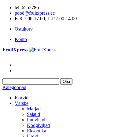
tel: 6552786
pood@fruitxpress.ee
E-R 7.00-17.00; L-P 7.00-14.00
Ostukorv
Konto
FruitXpress
Otsi
Kategooriad
Korvid
Värske
Marjad
Salatid
Puuviljad
Köögiviljad
Eksootika
Ürdid