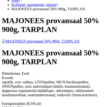
Säiliv
/
Ketšupid, majoneesid, sinepid
/
MAJONEES provansaal 50% 900g, TARPLAN
MAJONEES provansaal 50%
900g, TARPLAN
MAJONEES provansaal 50%
900g, TARPLAN
Päritolumaa:
Eesti
Koostis
rapsiõli, vesi, suhkur, LÕSSipulber, MUNAkollasepulber,
SINEPipulber, sool, paksendajad (tärklis, ksantaankummi),
happesuse regulaatorid (äädikhape, sidrunhape), säilitusained
(kaaliumsorbaat, naatriumbensoaat), toiduvärv (beeta-karoteen).
Energiasisaldus (KJ/Kcal)