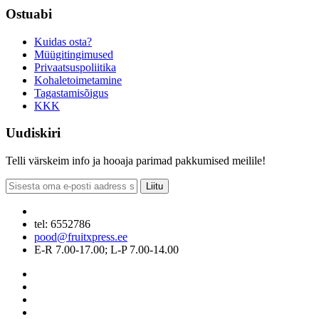
Ostuabi
Kuidas osta?
Müügitingimused
Privaatsuspoliitika
Kohaletoimetamine
Tagastamisõigus
KKK
Uudiskiri
Telli värskeim info ja hooaja parimad pakkumised meilile!
Liitu
tel: 6552786
pood@fruitxpress.ee
E-R 7.00-17.00; L-P 7.00-14.00