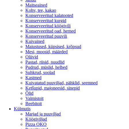
Maitseained
Kohv, tee, kakao
Konserveeritud kalatooted
Konserveeritud kurgid
Konserveeritud köögivili
Konserveeritud oad, herned
Konserveeritud puuvili
Kuivained
Maiustused, küpsised, krõpsud
Mesi, moosid, määrded
Oliivid
Pastad, riisid, nuudlid
Pudrud, müslid, helbed
Suhkrud, soolad
Kastmed
Kuivatatud puuviljad, pähklid, seemned
Ketšupid, majoneesid, sinepid
Õlid
Valmistoit
Beebitoit
Külmutis
Marjad ja puuviljad
Köögiviljad
Pizza OKO