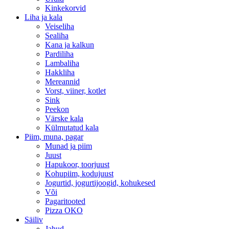
Kinkekorvid
Liha ja kala
Veiseliha
Sealiha
Kana ja kalkun
Pardiliha
Lambaliha
Hakkliha
Mereannid
Vorst, viiner, kotlet
Sink
Peekon
Värske kala
Külmutatud kala
Piim, muna, pagar
Munad ja piim
Juust
Hapukoor, toorjuust
Kohupiim, kodujuust
Jogurtid, jogurtijoogid, kohukesed
Või
Pagaritooted
Pizza OKO
Säiliv
Jahud