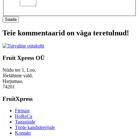
Saada
Teie kommentaarid on väga teretulnud!
Fruit Xpress OÜ
Niidu tee 1, Loo,
Jõelähtme vald,
Harjumaa,
74201
FruitXpress
Firmast
HoReCa
Tagasiside
Tööle kandideerijale
Kontakt