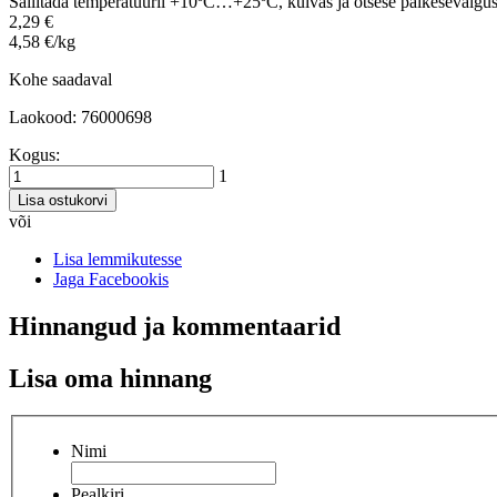
Säilitada temperatuuril +10ºC…+25ºC, kuivas ja otsese päikesevalguse
2,29 €
4,58 €/kg
Kohe saadaval
Laokood: 76000698
Kogus:
1
Lisa ostukorvi
või
Lisa lemmikutesse
Jaga Facebookis
Hinnangud ja kommentaarid
Lisa oma hinnang
Nimi
Pealkiri