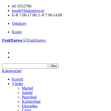
tel: 6552786
pood@fruitxpress.ee
E-R 7.00-17.00; L-P 7.00-14.00
Ostukorv
Konto
FruitXpress
Otsi
Kategooriad
Korvid
Värske
Marjad
Salatid
Puuviljad
Köögiviljad
Eksootika
Ürdid