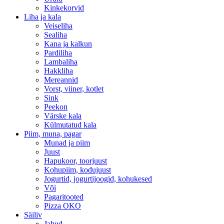
Kinkekorvid
Liha ja kala
Veiseliha
Sealiha
Kana ja kalkun
Pardiliha
Lambaliha
Hakkliha
Mereannid
Vorst, viiner, kotlet
Sink
Peekon
Värske kala
Külmutatud kala
Piim, muna, pagar
Munad ja piim
Juust
Hapukoor, toorjuust
Kohupiim, kodujuust
Jogurtid, jogurtijoogid, kohukesed
Või
Pagaritooted
Pizza OKO
Säiliv
Jahud