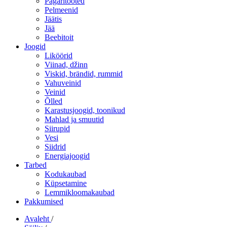
Pagaritooted
Pelmeenid
Jäätis
Jää
Beebitoit
Joogid
Liköörid
Viinad, džinn
Viskid, brändid, rummid
Vahuveinid
Veinid
Õlled
Karastusjoogid, toonikud
Mahlad ja smuutid
Siirupid
Vesi
Siidrid
Energiajoogid
Tarbed
Kodukaubad
Küpsetamine
Lemmikloomakaubad
Pakkumised
Avaleht
/