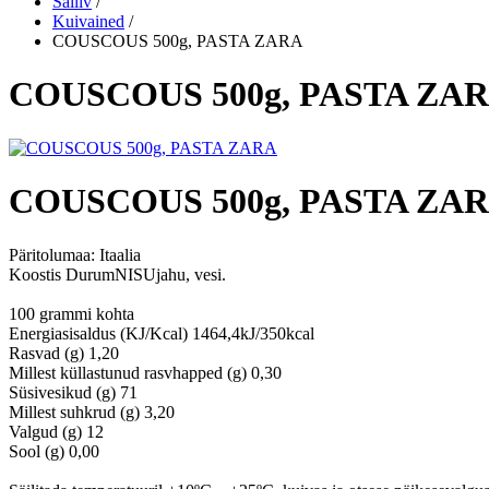
Säiliv
/
Kuivained
/
COUSCOUS 500g, PASTA ZARA
COUSCOUS 500g, PASTA ZA
COUSCOUS 500g, PASTA ZA
Päritolumaa:
Itaalia
Koostis DurumNISUjahu, vesi.
100 grammi kohta
Energiasisaldus (KJ/Kcal) 1464,4kJ/350kcal
Rasvad (g) 1,20
Millest küllastunud rasvhapped (g) 0,30
Süsivesikud (g) 71
Millest suhkrud (g) 3,20
Valgud (g) 12
Sool (g) 0,00