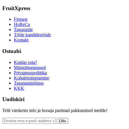
FruitXpress
Firmast
HoReCa
Tagasiside
Tööle kandideerijale
Kontakt
Ostuabi
Kuidas osta?
Müügitingimused
Privaatsuspoliitika
Kohaletoimetamine
Tagastamisõigus
KKK
Uudiskiri
Telli värskeim info ja hooaja parimad pakkumised meilile!
Liitu