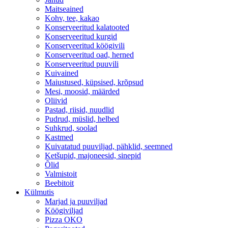
Maitseained
Kohv, tee, kakao
Konserveeritud kalatooted
Konserveeritud kurgid
Konserveeritud köögivili
Konserveeritud oad, herned
Konserveeritud puuvili
Kuivained
Maiustused, küpsised, krõpsud
Mesi, moosid, määrded
Oliivid
Pastad, riisid, nuudlid
Pudrud, müslid, helbed
Suhkrud, soolad
Kastmed
Kuivatatud puuviljad, pähklid, seemned
Ketšupid, majoneesid, sinepid
Õlid
Valmistoit
Beebitoit
Külmutis
Marjad ja puuviljad
Köögiviljad
Pizza OKO