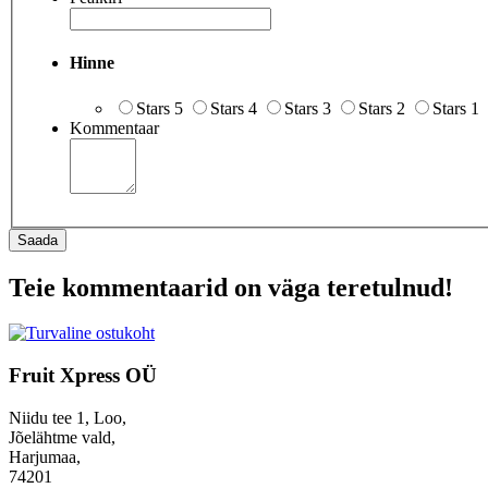
Hinne
Stars 5
Stars 4
Stars 3
Stars 2
Stars 1
Kommentaar
Saada
Teie kommentaarid on väga teretulnud!
Fruit Xpress OÜ
Niidu tee 1, Loo,
Jõelähtme vald,
Harjumaa,
74201