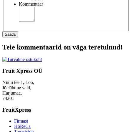
Kommentaar
Saada
Teie kommentaarid on väga teretulnud!
Fruit Xpress OÜ
Niidu tee 1, Loo,
Jõelähtme vald,
Harjumaa,
74201
FruitXpress
Firmast
HoReCa
Tagasiside