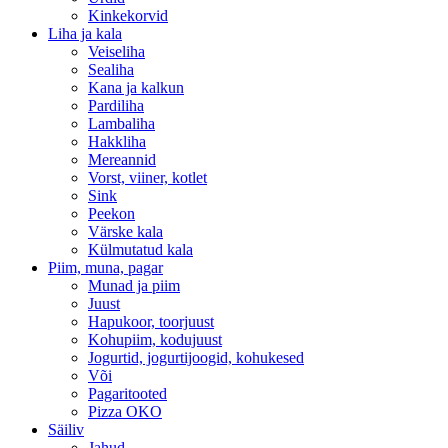
Kinkekorvid
Liha ja kala
Veiseliha
Sealiha
Kana ja kalkun
Pardiliha
Lambaliha
Hakkliha
Mereannid
Vorst, viiner, kotlet
Sink
Peekon
Värske kala
Külmutatud kala
Piim, muna, pagar
Munad ja piim
Juust
Hapukoor, toorjuust
Kohupiim, kodujuust
Jogurtid, jogurtijoogid, kohukesed
Või
Pagaritooted
Pizza OKO
Säiliv
Jahud