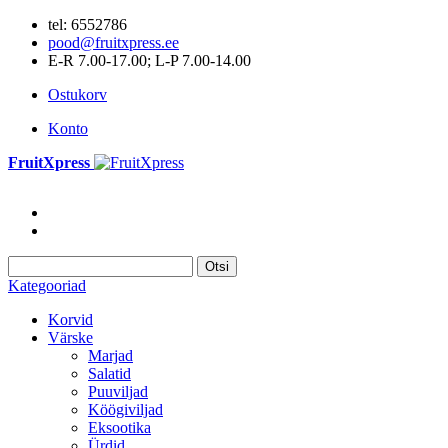
tel: 6552786
pood@fruitxpress.ee
E-R 7.00-17.00; L-P 7.00-14.00
Ostukorv
Konto
FruitXpress
Otsi
Kategooriad
Korvid
Värske
Marjad
Salatid
Puuviljad
Köögiviljad
Eksootika
Ürdid