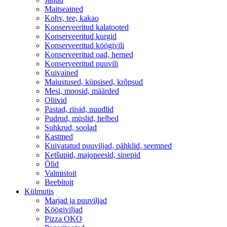
Maitseained
Kohv, tee, kakao
Konserveeritud kalatooted
Konserveeritud kurgid
Konserveeritud köögivili
Konserveeritud oad, herned
Konserveeritud puuvili
Kuivained
Maiustused, küpsised, krõpsud
Mesi, moosid, määrded
Oliivid
Pastad, riisid, nuudlid
Pudrud, müslid, helbed
Suhkrud, soolad
Kastmed
Kuivatatud puuviljad, pähklid, seemned
Ketšupid, majoneesid, sinepid
Õlid
Valmistoit
Beebitoit
Külmutis
Marjad ja puuviljad
Köögiviljad
Pizza OKO