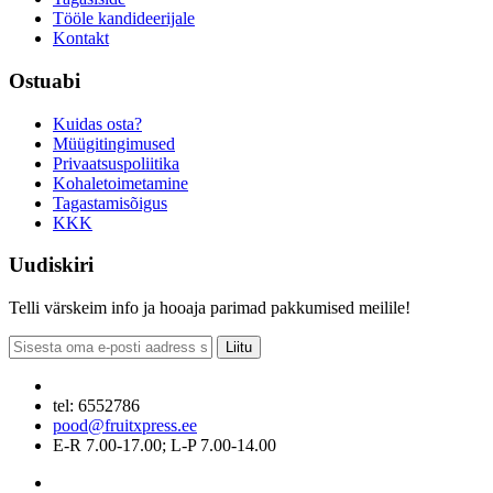
Tööle kandideerijale
Kontakt
Ostuabi
Kuidas osta?
Müügitingimused
Privaatsuspoliitika
Kohaletoimetamine
Tagastamisõigus
KKK
Uudiskiri
Telli värskeim info ja hooaja parimad pakkumised meilile!
Liitu
tel: 6552786
pood@fruitxpress.ee
E-R 7.00-17.00; L-P 7.00-14.00