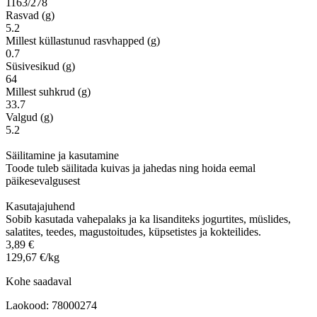
1163/278
Rasvad (g)
5.2
Millest küllastunud rasvhapped (g)
0.7
Süsivesikud (g)
64
Millest suhkrud (g)
33.7
Valgud (g)
5.2
Säilitamine ja kasutamine
Toode tuleb säilitada kuivas ja jahedas ning hoida eemal
päikesevalgusest
Kasutajajuhend
Sobib kasutada vahepalaks ja ka lisanditeks jogurtites, müslides,
salatites, teedes, magustoitudes, küpsetistes ja kokteilides.
3,89 €
129,67 €/kg
Kohe saadaval
Laokood: 78000274