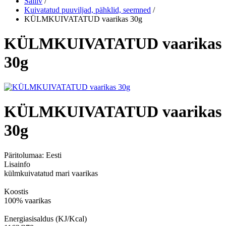
Säiliv
/
Kuivatatud puuviljad, pähklid, seemned
/
KÜLMKUIVATATUD vaarikas 30g
KÜLMKUIVATATUD vaarikas
30g
KÜLMKUIVATATUD vaarikas
30g
Päritolumaa:
Eesti
Lisainfo
külmkuivatatud mari vaarikas
Koostis
100% vaarikas
Energiasisaldus (KJ/Kcal)