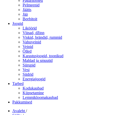
Pagaritooted
Pelmeenid
Jäätis
Jää
Beebitoit
Joogid
Liköörid
Viinad, džinn
Viskid, brändid, rummid
Vahuveinid
Veinid
Õlled
Karastusjoogid, toonikud
Mahlad ja smuutid
Siirupid
Vesi
Siidrid
Energiajoogid
Tarbed
Kodukaubad
Küpsetamine
Lemmikloomakaubad
Pakkumised
Avaleht
/