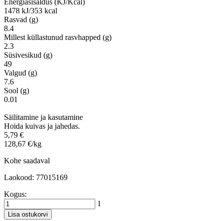
Energiasisaldus (KJ/Kcal)
1478 kJ/353 kcal
Rasvad (g)
8.4
Millest küllastunud rasvhapped (g)
2.3
Süsivesikud (g)
49
Valgud (g)
7.6
Sool (g)
0.01
Säilitamine ja kasutamine
Hoida kuivas ja jahedas.
5,79 €
128,67 €/kg
Kohe saadaval
Laokood: 77015169
Kogus:
1
Lisa ostukorvi