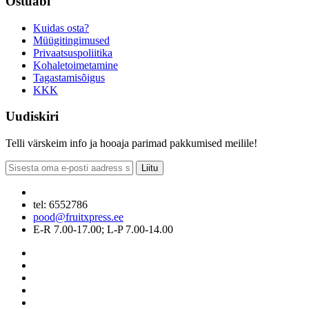
Ostuabi
Kuidas osta?
Müügitingimused
Privaatsuspoliitika
Kohaletoimetamine
Tagastamisõigus
KKK
Uudiskiri
Telli värskeim info ja hooaja parimad pakkumised meilile!
Liitu
tel: 6552786
pood@fruitxpress.ee
E-R 7.00-17.00; L-P 7.00-14.00