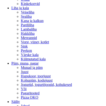
Kinkekorvid
Liha ja kala
Veiseliha
Sealiha
Kana ja kalkun
Pardiliha
Lambaliha
Hakkliha
Mereannid
Vorst, viiner, kotlet
Sink
Peekon
Värske kala
Külmutatud kala
Piim, muna, pagar
Munad ja piim
Juust
Hapukoor, toorjuust
Kohupiim, kodujuust
Jogurtid, jogurtijoogid, kohukesed
Või
Pagaritooted
Pizza OKO
Säiliv
Jahud