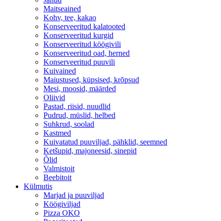
Maitseained
Kohv, tee, kakao
Konserveeritud kalatooted
Konserveeritud kurgid
Konserveeritud köögivili
Konserveeritud oad, herned
Konserveeritud puuvili
Kuivained
Maiustused, küpsised, krõpsud
Mesi, moosid, määrded
Oliivid
Pastad, riisid, nuudlid
Pudrud, müslid, helbed
Suhkrud, soolad
Kastmed
Kuivatatud puuviljad, pähklid, seemned
Ketšupid, majoneesid, sinepid
Õlid
Valmistoit
Beebitoit
Külmutis
Marjad ja puuviljad
Köögiviljad
Pizza OKO