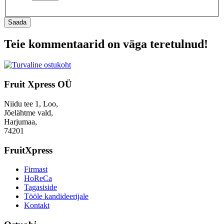
Saada
Teie kommentaarid on väga teretulnud!
Fruit Xpress OÜ
Niidu tee 1, Loo,
Jõelähtme vald,
Harjumaa,
74201
FruitXpress
Firmast
HoReCa
Tagasiside
Tööle kandideerijale
Kontakt