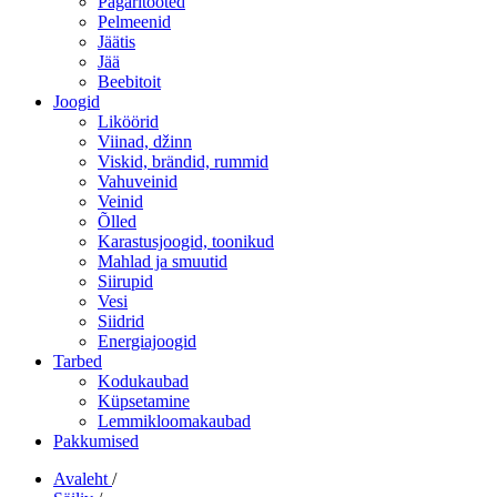
Pagaritooted
Pelmeenid
Jäätis
Jää
Beebitoit
Joogid
Liköörid
Viinad, džinn
Viskid, brändid, rummid
Vahuveinid
Veinid
Õlled
Karastusjoogid, toonikud
Mahlad ja smuutid
Siirupid
Vesi
Siidrid
Energiajoogid
Tarbed
Kodukaubad
Küpsetamine
Lemmikloomakaubad
Pakkumised
Avaleht
/