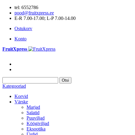
tel: 6552786
pood@fruitxpress.ee
E-R 7.00-17.00; L-P 7.00-14.00
Ostukorv
Konto
FruitXpress
Otsi
Kategooriad
Korvid
Värske
Marjad
Salatid
Puuviljad
Köögiviljad
Eksootika
Ürdid