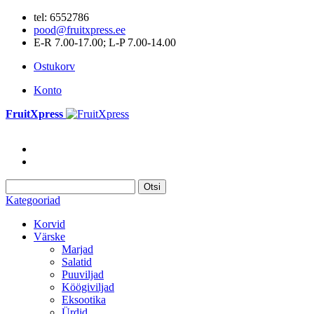
tel: 6552786
pood@fruitxpress.ee
E-R 7.00-17.00; L-P 7.00-14.00
Ostukorv
Konto
FruitXpress
Otsi
Kategooriad
Korvid
Värske
Marjad
Salatid
Puuviljad
Köögiviljad
Eksootika
Ürdid