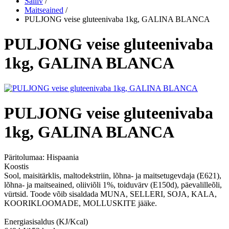
Säiliv
/
Maitseained
/
PULJONG veise gluteenivaba 1kg, GALINA BLANCA
PULJONG veise gluteenivaba
1kg, GALINA BLANCA
PULJONG veise gluteenivaba
1kg, GALINA BLANCA
Päritolumaa:
Hispaania
Koostis
Sool, maisitärklis, maltodekstriin, lõhna- ja maitsetugevdaja (E621),
lõhna- ja maitseained, oliiviõli 1%, toiduvärv (E150d), päevalilleõli,
vürtsid. Toode võib sisaldada MUNA, SELLERI, SOJA, KALA,
KOORIKLOOMADE, MOLLUSKITE jääke.
Energiasisaldus (KJ/Kcal)