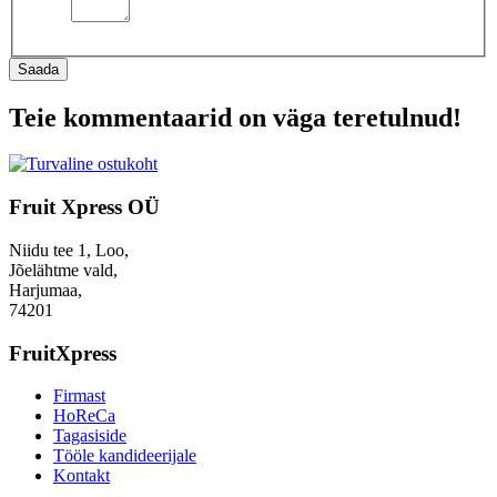
Saada
Teie kommentaarid on väga teretulnud!
Fruit Xpress OÜ
Niidu tee 1, Loo,
Jõelähtme vald,
Harjumaa,
74201
FruitXpress
Firmast
HoReCa
Tagasiside
Tööle kandideerijale
Kontakt