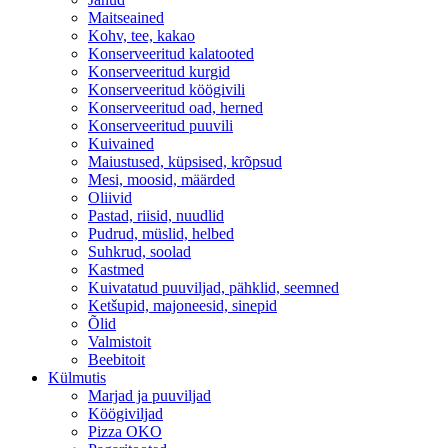
Maitseained
Kohv, tee, kakao
Konserveeritud kalatooted
Konserveeritud kurgid
Konserveeritud köögivili
Konserveeritud oad, herned
Konserveeritud puuvili
Kuivained
Maiustused, küpsised, krõpsud
Mesi, moosid, määrded
Oliivid
Pastad, riisid, nuudlid
Pudrud, müslid, helbed
Suhkrud, soolad
Kastmed
Kuivatatud puuviljad, pähklid, seemned
Ketšupid, majoneesid, sinepid
Õlid
Valmistoit
Beebitoit
Külmutis
Marjad ja puuviljad
Köögiviljad
Pizza OKO