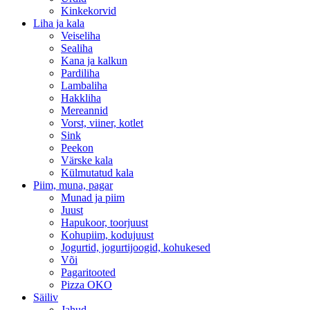
Kinkekorvid
Liha ja kala
Veiseliha
Sealiha
Kana ja kalkun
Pardiliha
Lambaliha
Hakkliha
Mereannid
Vorst, viiner, kotlet
Sink
Peekon
Värske kala
Külmutatud kala
Piim, muna, pagar
Munad ja piim
Juust
Hapukoor, toorjuust
Kohupiim, kodujuust
Jogurtid, jogurtijoogid, kohukesed
Või
Pagaritooted
Pizza OKO
Säiliv
Jahud