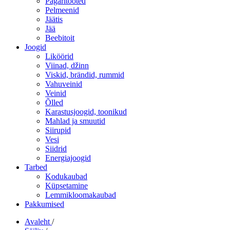
Pagaritooted
Pelmeenid
Jäätis
Jää
Beebitoit
Joogid
Liköörid
Viinad, džinn
Viskid, brändid, rummid
Vahuveinid
Veinid
Õlled
Karastusjoogid, toonikud
Mahlad ja smuutid
Siirupid
Vesi
Siidrid
Energiajoogid
Tarbed
Kodukaubad
Küpsetamine
Lemmikloomakaubad
Pakkumised
Avaleht
/