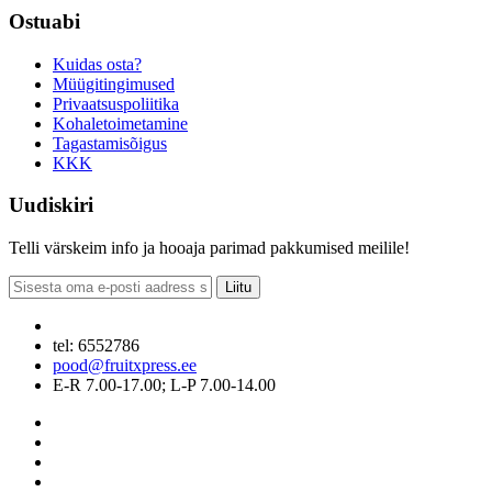
Ostuabi
Kuidas osta?
Müügitingimused
Privaatsuspoliitika
Kohaletoimetamine
Tagastamisõigus
KKK
Uudiskiri
Telli värskeim info ja hooaja parimad pakkumised meilile!
Liitu
tel: 6552786
pood@fruitxpress.ee
E-R 7.00-17.00; L-P 7.00-14.00