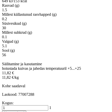
649 kJ/153 kcal
Rasvad (g)
1.5
Millest küllastunud rasvhapped (g)
0.2
Süsivesikud (g)
30
Millest suhkrud (g)
0.1
Valgud (g)
5.1
Sool (g)
56
Säilitamine ja kasutamine
hoiustada kuivas ja jahedas temperatuuril +5...+25
11,82 €
11,82 €/kg
Kohe saadaval
Laokood: 77007288
Kogus:
1