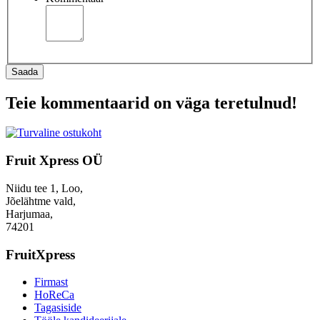
Saada
Teie kommentaarid on väga teretulnud!
Fruit Xpress OÜ
Niidu tee 1, Loo,
Jõelähtme vald,
Harjumaa,
74201
FruitXpress
Firmast
HoReCa
Tagasiside