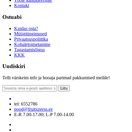
Tööle kandideerijale
Kontakt
Ostuabi
Kuidas osta?
Müügitingimused
Privaatsuspoliitika
Kohaletoimetamine
Tagastamisõigus
KKK
Uudiskiri
Telli värskeim info ja hooaja parimad pakkumised meilile!
Liitu
tel: 6552786
pood@fruitxpress.ee
E-R 7.00-17.00; L-P 7.00-14.00