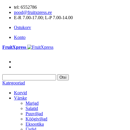
tel: 6552786
pood@fruitxpress.ee
E-R 7.00-17.00; L-P 7.00-14.00
Ostukorv
Konto
FruitXpress
Otsi
Kategooriad
Korvid
Värske
Marjad
Salatid
Puuviljad
Köögiviljad
Eksootika
Ürdid