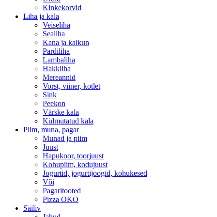
Kinkekorvid
Liha ja kala
Veiseliha
Sealiha
Kana ja kalkun
Pardiliha
Lambaliha
Hakkliha
Mereannid
Vorst, viiner, kotlet
Sink
Peekon
Värske kala
Külmutatud kala
Piim, muna, pagar
Munad ja piim
Juust
Hapukoor, toorjuust
Kohupiim, kodujuust
Jogurtid, jogurtijoogid, kohukesed
Või
Pagaritooted
Pizza OKO
Säiliv
Jahud