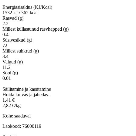
Energiasisaldus (KJ/Kcal)
1532 kJ / 362 kcal
Rasvad (g)
2.2
Millest küllastunud rasvhapped (g)
0.4
Süsivesikud (g)
72
Millest suhkrud (g)
3.4
Valgud (g)
11.2
Sool (g)
0.01
Säilitamine ja kasutamine
Hoida kuivas ja jahedas.
1,41 €
2,82 €/kg
Kohe saadaval
Laokood: 76000119