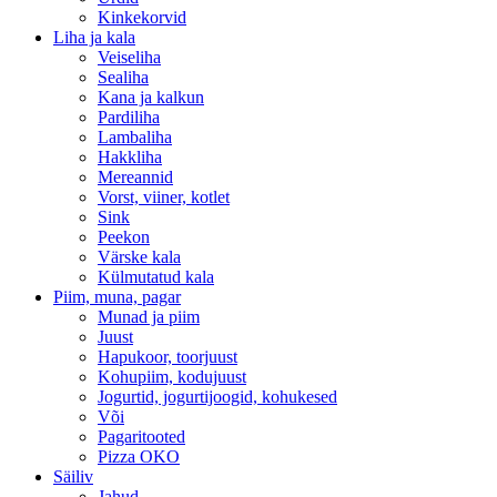
Kinkekorvid
Liha ja kala
Veiseliha
Sealiha
Kana ja kalkun
Pardiliha
Lambaliha
Hakkliha
Mereannid
Vorst, viiner, kotlet
Sink
Peekon
Värske kala
Külmutatud kala
Piim, muna, pagar
Munad ja piim
Juust
Hapukoor, toorjuust
Kohupiim, kodujuust
Jogurtid, jogurtijoogid, kohukesed
Või
Pagaritooted
Pizza OKO
Säiliv
Jahud