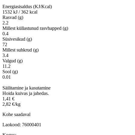
Energiasisaldus (KJ/Kcal)
1532 kJ / 362 kcal
Rasvad (g)
2.2
Millest küllastunud rasvhapped (g)
0.4
Süsivesikud (g)
72
Millest suhkrud (g)
3.4
Valgud (g)
11.2
Sool (g)
0.01
Säilitamine ja kasutamine
Hoida kuivas ja jahedas.
1,41 €
2,82 €/kg
Kohe saadaval
Laokood: 76000401
Kogus: