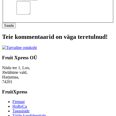
Saada
Teie kommentaarid on väga teretulnud!
Fruit Xpress OÜ
Niidu tee 1, Loo,
Jõelähtme vald,
Harjumaa,
74201
FruitXpress
Firmast
HoReCa
Tagasiside
Tööle kandideerijale