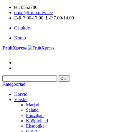
tel: 6552786
pood@fruitxpress.ee
E-R 7.00-17.00; L-P 7.00-14.00
Ostukorv
Konto
FruitXpress
Otsi
Kategooriad
Korvid
Värske
Marjad
Salatid
Puuviljad
Köögiviljad
Eksootika
Ürdid