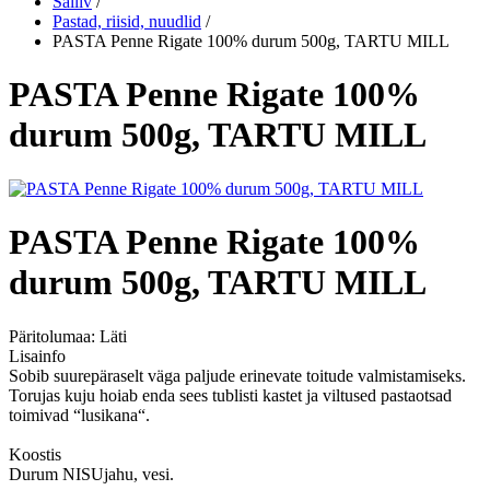
Säiliv
/
Pastad, riisid, nuudlid
/
PASTA Penne Rigate 100% durum 500g, TARTU MILL
PASTA Penne Rigate 100%
durum 500g, TARTU MILL
PASTA Penne Rigate 100%
durum 500g, TARTU MILL
Päritolumaa:
Läti
Lisainfo
Sobib suurepäraselt väga paljude erinevate toitude valmistamiseks.
Torujas kuju hoiab enda sees tublisti kastet ja viltused pastaotsad
toimivad “lusikana“.
Koostis
Durum NISUjahu, vesi.