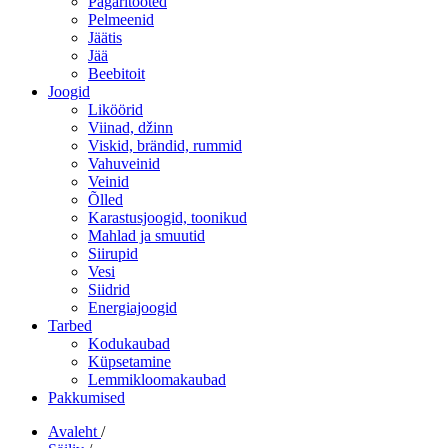
Pagaritooted
Pelmeenid
Jäätis
Jää
Beebitoit
Joogid
Liköörid
Viinad, džinn
Viskid, brändid, rummid
Vahuveinid
Veinid
Õlled
Karastusjoogid, toonikud
Mahlad ja smuutid
Siirupid
Vesi
Siidrid
Energiajoogid
Tarbed
Kodukaubad
Küpsetamine
Lemmikloomakaubad
Pakkumised
Avaleht
/