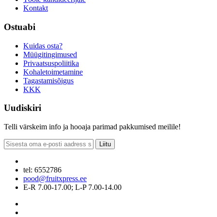
Kontakt
Ostuabi
Kuidas osta?
Müügitingimused
Privaatsuspoliitika
Kohaletoimetamine
Tagastamisõigus
KKK
Uudiskiri
Telli värskeim info ja hooaja parimad pakkumised meilile!
Liitu
tel: 6552786
pood@fruitxpress.ee
E-R 7.00-17.00; L-P 7.00-14.00