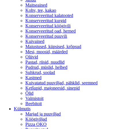
Maitseained
Kohv, tee, kakao
Konserveeritud kalatooted
Konserveeritud kurgid
Konserveeritud köögivili
Konserveeritud oad, herned
Konserveeritud puuvili
Kuivained
Maiustused, küpsised, krõpsud
Mesi, moosid, määrded
Oliivid
Pastad, riisid, nuudlid
Pudrud, müslid, helbed
Suhkrud, soolad
Kastmed
Kuivatatud puuviljad, pähklid, seemned
Ketšupid, majoneesid, sinepid
Õlid
Valmistoit
Beebitoit
Külmutis
Marjad ja puuviljad
Köögiviljad
Pizza OKO