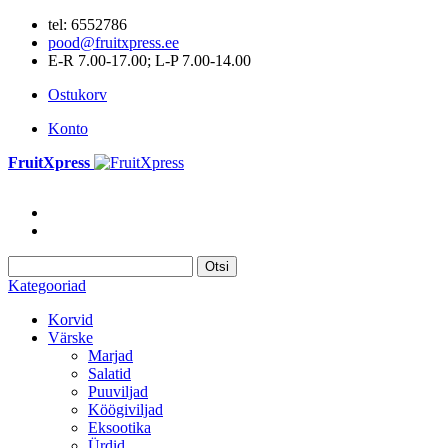
tel: 6552786
pood@fruitxpress.ee
E-R 7.00-17.00; L-P 7.00-14.00
Ostukorv
Konto
FruitXpress
Otsi
Kategooriad
Korvid
Värske
Marjad
Salatid
Puuviljad
Köögiviljad
Eksootika
Ürdid