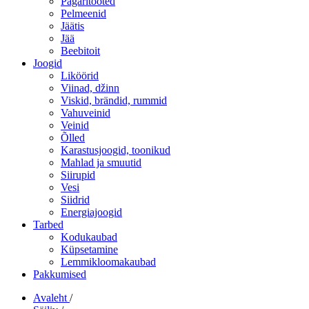
Pagaritooted
Pelmeenid
Jäätis
Jää
Beebitoit
Joogid
Liköörid
Viinad, džinn
Viskid, brändid, rummid
Vahuveinid
Veinid
Õlled
Karastusjoogid, toonikud
Mahlad ja smuutid
Siirupid
Vesi
Siidrid
Energiajoogid
Tarbed
Kodukaubad
Küpsetamine
Lemmikloomakaubad
Pakkumised
Avaleht
/