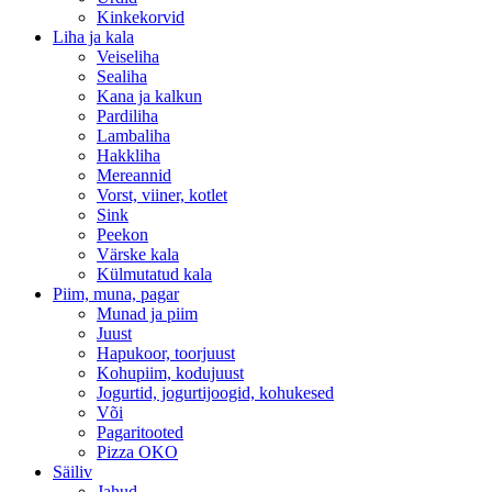
Kinkekorvid
Liha ja kala
Veiseliha
Sealiha
Kana ja kalkun
Pardiliha
Lambaliha
Hakkliha
Mereannid
Vorst, viiner, kotlet
Sink
Peekon
Värske kala
Külmutatud kala
Piim, muna, pagar
Munad ja piim
Juust
Hapukoor, toorjuust
Kohupiim, kodujuust
Jogurtid, jogurtijoogid, kohukesed
Või
Pagaritooted
Pizza OKO
Säiliv
Jahud