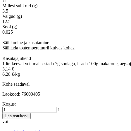
71
Millest suhkrud (g)
3.5
Valgud (g)
12.5
Sool (g)
0.025
Säilitamine ja kasutamine
Säilitada toatemperatuuril kuivas kohas.
Kasutajajuhend
1 ltr. keevat vett maitsestada 7g soolaga, lisada 100g makarone, aeg-aj
3,14 €
6,28 €/kg
Kohe saadaval
Laokood: 76000405
Kogus:
1
Lisa ostukorvi
või