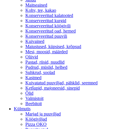
Maitseained
Kohv, tee, kakao
Konserveeritud kalatooted
Konserveeritud kurgid
Konserveeritud köögivili
Konserveeritud oad, herned
Konserveeritud puuvili
Kuivained
Maiustused, küpsised, krõpsud
Mesi, moosid, määrded
Oliivid
Pastad, riisid, nuudlid
Pudrud, müslid, helbed
Suhkrud, soolad
Kastmed
Kuivatatud puuviljad, pähklid, seemned
Ketšupid, majoneesid, sinepid
Õlid
Valmistoit
Beebitoit
Külmutis
Marjad ja puuviljad
Köögiviljad
Pizza OKO