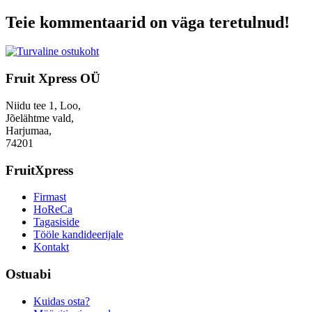
Teie kommentaarid on väga teretulnud!
Fruit Xpress OÜ
Niidu tee 1, Loo,
Jõelähtme vald,
Harjumaa,
74201
FruitXpress
Firmast
HoReCa
Tagasiside
Tööle kandideerijale
Kontakt
Ostuabi
Kuidas osta?