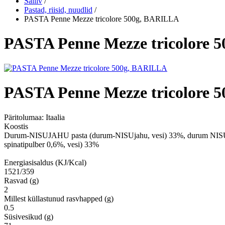
Säiliv
/
Pastad, riisid, nuudlid
/
PASTA Penne Mezze tricolore 500g, BARILLA
PASTA Penne Mezze tricolore 
PASTA Penne Mezze tricolore 
Päritolumaa:
Itaalia
Koostis
Durum-NISUJAHU pasta (durum-NISUjahu, vesi) 33%, durum NISUjahu 
spinatipulber 0,6%, vesi) 33%
Energiasisaldus (KJ/Kcal)
1521/359
Rasvad (g)
2
Millest küllastunud rasvhapped (g)
0.5
Süsivesikud (g)