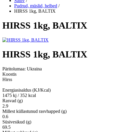
Säiliv
/
Pudrud, müslid, helbed
/
HIRSS 1kg, BALTIX
HIRSS 1kg, BALTIX
HIRSS 1kg, BALTIX
Päritolumaa:
Ukraina
Koostis
Hirss
Energiasisaldus (KJ/Kcal)
1475 kj / 352 kcal
Rasvad (g)
2.9
Millest küllastunud rasvhapped (g)
0.6
Süsivesikud (g)
69.5