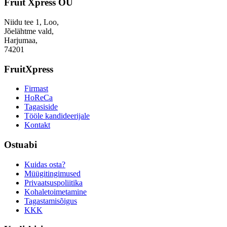
Fruit Xpress OÜ
Niidu tee 1, Loo,
Jõelähtme vald,
Harjumaa,
74201
FruitXpress
Firmast
HoReCa
Tagasiside
Tööle kandideerijale
Kontakt
Ostuabi
Kuidas osta?
Müügitingimused
Privaatsuspoliitika
Kohaletoimetamine
Tagastamisõigus
KKK