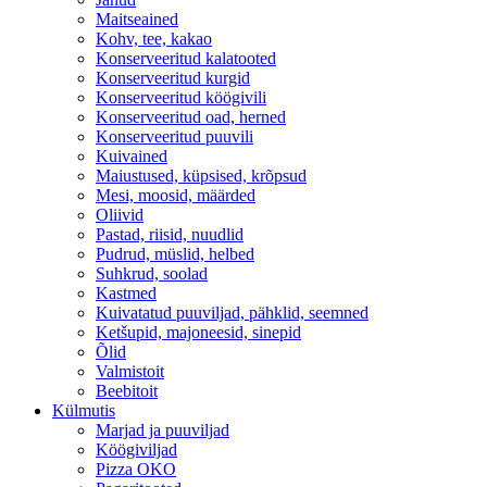
Maitseained
Kohv, tee, kakao
Konserveeritud kalatooted
Konserveeritud kurgid
Konserveeritud köögivili
Konserveeritud oad, herned
Konserveeritud puuvili
Kuivained
Maiustused, küpsised, krõpsud
Mesi, moosid, määrded
Oliivid
Pastad, riisid, nuudlid
Pudrud, müslid, helbed
Suhkrud, soolad
Kastmed
Kuivatatud puuviljad, pähklid, seemned
Ketšupid, majoneesid, sinepid
Õlid
Valmistoit
Beebitoit
Külmutis
Marjad ja puuviljad
Köögiviljad
Pizza OKO