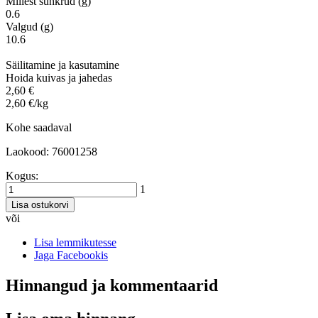
Millest suhkrud (g)
0.6
Valgud (g)
10.6
Säilitamine ja kasutamine
Hoida kuivas ja jahedas
2,60 €
2,60 €/kg
Kohe saadaval
Laokood: 76001258
Kogus:
1
Lisa ostukorvi
või
Lisa lemmikutesse
Jaga Facebookis
Hinnangud ja kommentaarid