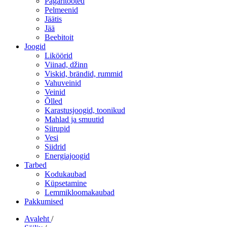
Pagaritooted
Pelmeenid
Jäätis
Jää
Beebitoit
Joogid
Liköörid
Viinad, džinn
Viskid, brändid, rummid
Vahuveinid
Veinid
Õlled
Karastusjoogid, toonikud
Mahlad ja smuutid
Siirupid
Vesi
Siidrid
Energiajoogid
Tarbed
Kodukaubad
Küpsetamine
Lemmikloomakaubad
Pakkumised
Avaleht
/