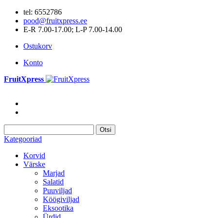
tel: 6552786
pood@fruitxpress.ee
E-R 7.00-17.00; L-P 7.00-14.00
Ostukorv
Konto
FruitXpress
Otsi
Kategooriad
Korvid
Värske
Marjad
Salatid
Puuviljad
Köögiviljad
Eksootika
Ürdid