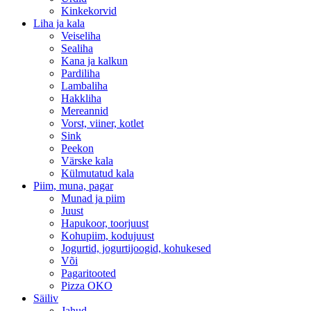
Kinkekorvid
Liha ja kala
Veiseliha
Sealiha
Kana ja kalkun
Pardiliha
Lambaliha
Hakkliha
Mereannid
Vorst, viiner, kotlet
Sink
Peekon
Värske kala
Külmutatud kala
Piim, muna, pagar
Munad ja piim
Juust
Hapukoor, toorjuust
Kohupiim, kodujuust
Jogurtid, jogurtijoogid, kohukesed
Või
Pagaritooted
Pizza OKO
Säiliv
Jahud