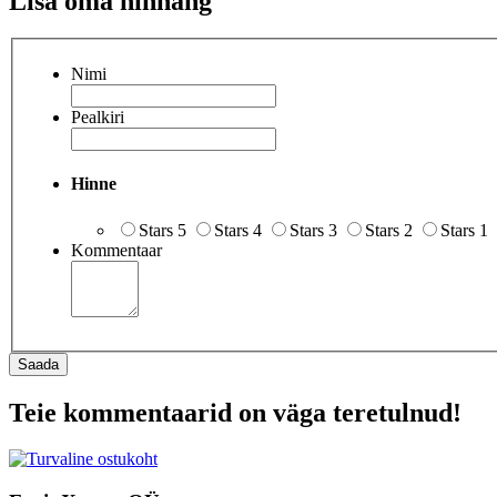
Lisa oma hinnang
Nimi
Pealkiri
Hinne
Stars 5
Stars 4
Stars 3
Stars 2
Stars 1
Kommentaar
Saada
Teie kommentaarid on väga teretulnud!