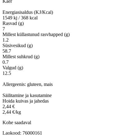
Kaer
Energiasisaldus (KJ/Kcal)
1549 kj / 368 kcal
Rasvad (g)
7
Millest küllastunud rasvhapped (g)
1.2
Süsivesikud (g)
58.7
Millest suhkrud (g)
0.7
Valgud (g)
12.5
Allergeenis: gluteen, mais
Säilitamine ja kasutamine
Hoida kuivas ja jahedas
2,44 €
2,44 €/kg
Kohe saadaval
Laokood: 76000161