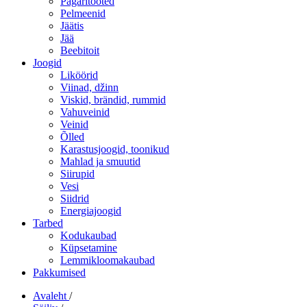
Pagaritooted
Pelmeenid
Jäätis
Jää
Beebitoit
Joogid
Liköörid
Viinad, džinn
Viskid, brändid, rummid
Vahuveinid
Veinid
Õlled
Karastusjoogid, toonikud
Mahlad ja smuutid
Siirupid
Vesi
Siidrid
Energiajoogid
Tarbed
Kodukaubad
Küpsetamine
Lemmikloomakaubad
Pakkumised
Avaleht
/