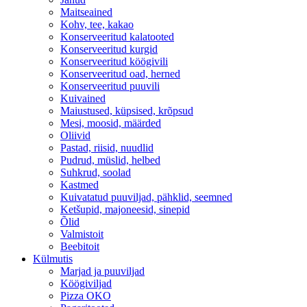
Maitseained
Kohv, tee, kakao
Konserveeritud kalatooted
Konserveeritud kurgid
Konserveeritud köögivili
Konserveeritud oad, herned
Konserveeritud puuvili
Kuivained
Maiustused, küpsised, krõpsud
Mesi, moosid, määrded
Oliivid
Pastad, riisid, nuudlid
Pudrud, müslid, helbed
Suhkrud, soolad
Kastmed
Kuivatatud puuviljad, pähklid, seemned
Ketšupid, majoneesid, sinepid
Õlid
Valmistoit
Beebitoit
Külmutis
Marjad ja puuviljad
Köögiviljad
Pizza OKO