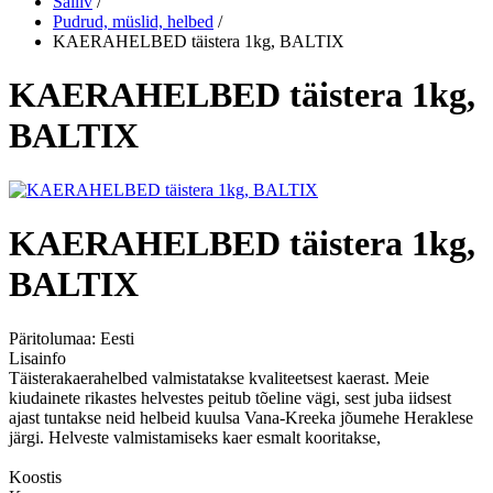
Säiliv
/
Pudrud, müslid, helbed
/
KAERAHELBED täistera 1kg, BALTIX
KAERAHELBED täistera 1kg,
BALTIX
KAERAHELBED täistera 1kg,
BALTIX
Päritolumaa:
Eesti
Lisainfo
Täisterakaerahelbed valmistatakse kvaliteetsest kaerast. Meie
kiudainete rikastes helvestes peitub tõeline vägi, sest juba iidsest
ajast tuntakse neid helbeid kuulsa Vana-Kreeka jõumehe Heraklese
järgi. Helveste valmistamiseks kaer esmalt kooritakse,
Koostis