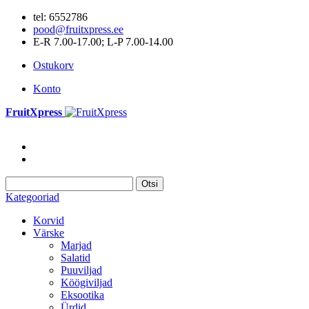
tel: 6552786
pood@fruitxpress.ee
E-R 7.00-17.00; L-P 7.00-14.00
Ostukorv
Konto
FruitXpress
Otsi
Kategooriad
Korvid
Värske
Marjad
Salatid
Puuviljad
Köögiviljad
Eksootika
Ürdid