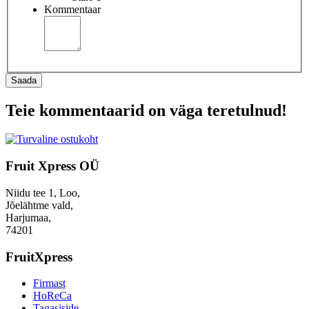
Kommentaar
Saada
Teie kommentaarid on väga teretulnud!
Fruit Xpress OÜ
Niidu tee 1, Loo,
Jõelähtme vald,
Harjumaa,
74201
FruitXpress
Firmast
HoReCa
Tagasiside