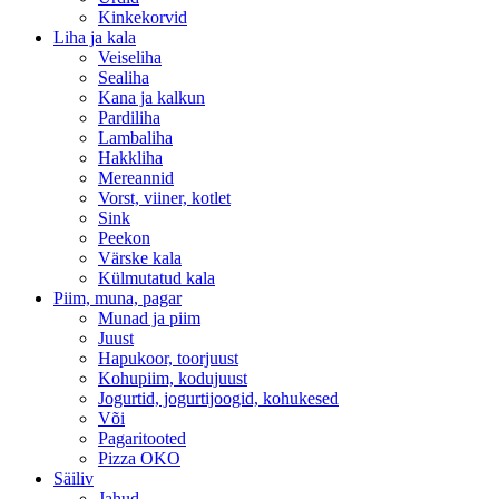
Kinkekorvid
Liha ja kala
Veiseliha
Sealiha
Kana ja kalkun
Pardiliha
Lambaliha
Hakkliha
Mereannid
Vorst, viiner, kotlet
Sink
Peekon
Värske kala
Külmutatud kala
Piim, muna, pagar
Munad ja piim
Juust
Hapukoor, toorjuust
Kohupiim, kodujuust
Jogurtid, jogurtijoogid, kohukesed
Või
Pagaritooted
Pizza OKO
Säiliv
Jahud