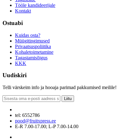
Tööle kandideerijale
Kontakt
Ostuabi
Kuidas osta?
Müügitingimused
Privaatsuspoliitika
Kohaletoimetamine
Tagastamisõigus
KKK
Uudiskiri
Telli värskeim info ja hooaja parimad pakkumised meilile!
Liitu
tel: 6552786
pood@fruitxpress.ee
E-R 7.00-17.00; L-P 7.00-14.00