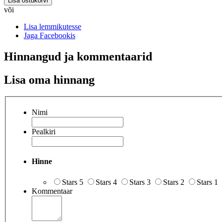
Lisa ostukorvi
või
Lisa lemmikutesse
Jaga Facebookis
Hinnangud ja kommentaarid
Lisa oma hinnang
Nimi
Pealkiri
Hinne
Stars 5
Stars 4
Stars 3
Stars 2
Stars 1
Kommentaar