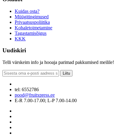
Kuidas osta?
Müügitingimused
Privaatsuspoliitika
Kohaletoimetamine
Tagastamisõigus
KKK
Uudiskiri
Telli värskeim info ja hooaja parimad pakkumised meilile!
Liitu
tel: 6552786
pood@fruitxpress.ee
E-R 7.00-17.00; L-P 7.00-14.00