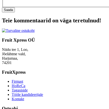
Saada
Teie kommentaarid on väga teretulnud!
Fruit Xpress OÜ
Niidu tee 1, Loo,
Jõelähtme vald,
Harjumaa,
74201
FruitXpress
Firmast
HoReCa
Tagasiside
Tööle kandideerijale
Kontakt
Ostuabi