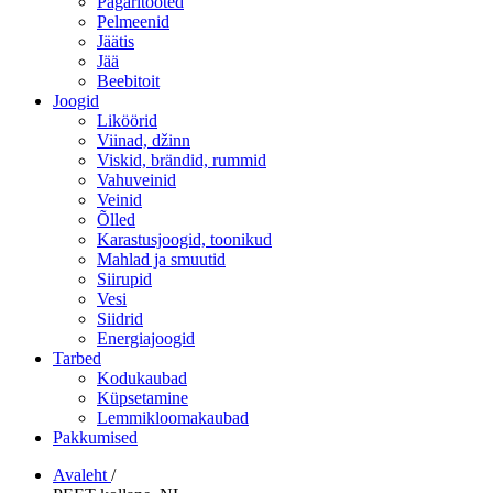
Pagaritooted
Pelmeenid
Jäätis
Jää
Beebitoit
Joogid
Liköörid
Viinad, džinn
Viskid, brändid, rummid
Vahuveinid
Veinid
Õlled
Karastusjoogid, toonikud
Mahlad ja smuutid
Siirupid
Vesi
Siidrid
Energiajoogid
Tarbed
Kodukaubad
Küpsetamine
Lemmikloomakaubad
Pakkumised
Avaleht
/