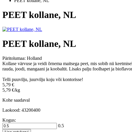
PEET kollane, NL
PEET kollane, NL
PEET kollane, NL
Päritolumaa:
Holland
Kollase värvuse ja veidi õrnema maitsega peet, mis sobib nii keetmisek
rauda, joodi, mangaani ja koobaltit. Lisaks palju foolhapet ja bioflavo
Telli puuvilju, juurvilju koju või kontorisse!
5,79 €
5,79 €/kg
Kohe saadaval
Laokood: 43200400
Kogus:
0.5