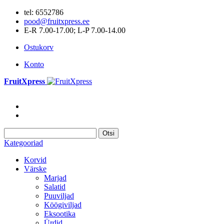
tel: 6552786
pood@fruitxpress.ee
E-R 7.00-17.00; L-P 7.00-14.00
Ostukorv
Konto
FruitXpress
Otsi
Kategooriad
Korvid
Värske
Marjad
Salatid
Puuviljad
Köögiviljad
Eksootika
Ürdid