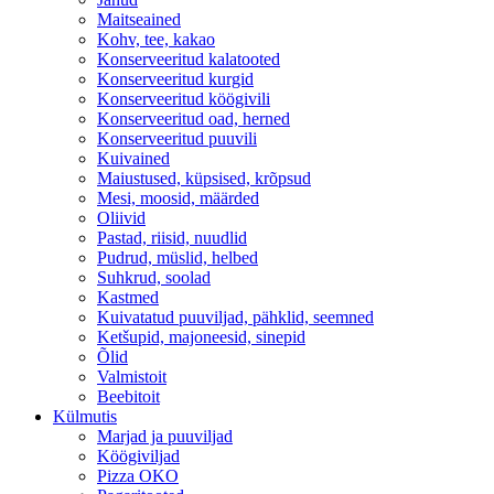
Maitseained
Kohv, tee, kakao
Konserveeritud kalatooted
Konserveeritud kurgid
Konserveeritud köögivili
Konserveeritud oad, herned
Konserveeritud puuvili
Kuivained
Maiustused, küpsised, krõpsud
Mesi, moosid, määrded
Oliivid
Pastad, riisid, nuudlid
Pudrud, müslid, helbed
Suhkrud, soolad
Kastmed
Kuivatatud puuviljad, pähklid, seemned
Ketšupid, majoneesid, sinepid
Õlid
Valmistoit
Beebitoit
Külmutis
Marjad ja puuviljad
Köögiviljad
Pizza OKO