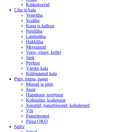
Kinkekorvid
Liha ja kala
Veiseliha
Sealiha
Kana ja kalkun
Pardiliha
Lambaliha
Hakkliha
Mereannid
Vorst, viiner, kotlet
Sink
Peekon
Värske kala
Külmutatud kala
Piim, muna, pagar
Munad ja piim
Juust
Hapukoor, toorjuust
Kohupiim, kodujuust
Jogurtid, jogurtijoogid, kohukesed
Või
Pagaritooted
Pizza OKO
Säiliv
Jahud