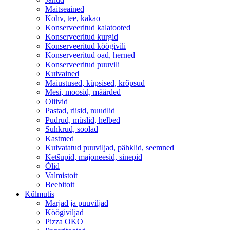
Maitseained
Kohv, tee, kakao
Konserveeritud kalatooted
Konserveeritud kurgid
Konserveeritud köögivili
Konserveeritud oad, herned
Konserveeritud puuvili
Kuivained
Maiustused, küpsised, krõpsud
Mesi, moosid, määrded
Oliivid
Pastad, riisid, nuudlid
Pudrud, müslid, helbed
Suhkrud, soolad
Kastmed
Kuivatatud puuviljad, pähklid, seemned
Ketšupid, majoneesid, sinepid
Õlid
Valmistoit
Beebitoit
Külmutis
Marjad ja puuviljad
Köögiviljad
Pizza OKO