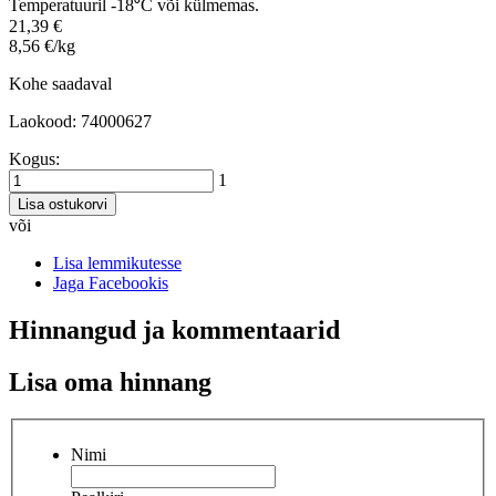
Temperatuuril -18⁰C või külmemas.
21,39 €
8,56 €/kg
Kohe saadaval
Laokood: 74000627
Kogus:
1
Lisa ostukorvi
või
Lisa lemmikutesse
Jaga Facebookis
Hinnangud ja kommentaarid
Lisa oma hinnang
Nimi