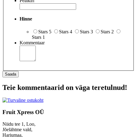
Pealkiri
Hinne
Stars 5
Stars 4
Stars 3
Stars 2
Stars 1
Kommentaar
Saada
Teie kommentaarid on väga teretulnud!
Fruit Xpress OÜ
Niidu tee 1, Loo,
Jõelähtme vald,
Harjumaa,