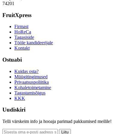
74201
FruitXpress
Firmast
HoReCa
Tagasiside
Tööle kandideerijale
Kontakt
Ostuabi
Kuidas osta?
Müügitingimused
Privaatsuspoliitika
Kohaletoimetamine
Tagastamisõigus
KKK
Uudiskiri
Telli värskeim info ja hooaja parimad pakkumised meilile!
Liitu