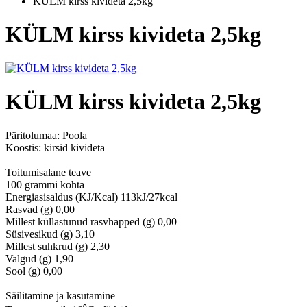
KÜLM kirss kivideta 2,5kg
KÜLM kirss kivideta 2,5kg
KÜLM kirss kivideta 2,5kg
Päritolumaa:
Poola
Koostis: kirsid kivideta
Toitumisalane teave
100 grammi kohta
Energiasisaldus (KJ/Kcal) 113kJ/27kcal
Rasvad (g) 0,00
Millest küllastunud rasvhapped (g) 0,00
Süsivesikud (g) 3,10
Millest suhkrud (g) 2,30
Valgud (g) 1,90
Sool (g) 0,00
Säilitamine ja kasutamine