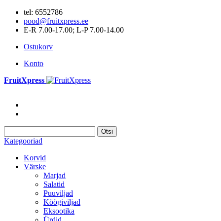
tel: 6552786
pood@fruitxpress.ee
E-R 7.00-17.00; L-P 7.00-14.00
Ostukorv
Konto
FruitXpress
Otsi
Kategooriad
Korvid
Värske
Marjad
Salatid
Puuviljad
Köögiviljad
Eksootika
Ürdid