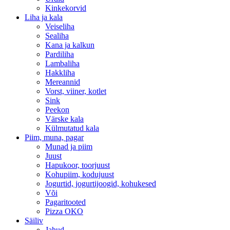
Kinkekorvid
Liha ja kala
Veiseliha
Sealiha
Kana ja kalkun
Pardiliha
Lambaliha
Hakkliha
Mereannid
Vorst, viiner, kotlet
Sink
Peekon
Värske kala
Külmutatud kala
Piim, muna, pagar
Munad ja piim
Juust
Hapukoor, toorjuust
Kohupiim, kodujuust
Jogurtid, jogurtijoogid, kohukesed
Või
Pagaritooted
Pizza OKO
Säiliv
Jahud