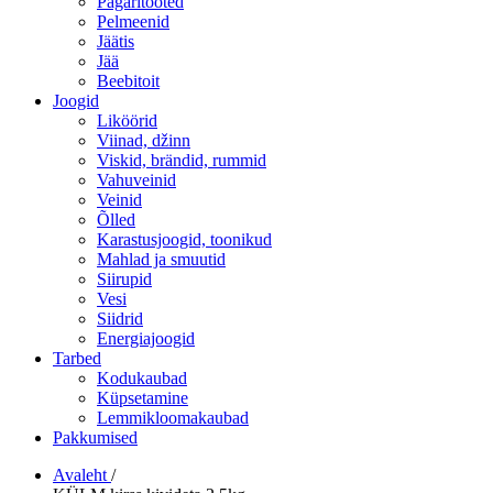
Pagaritooted
Pelmeenid
Jäätis
Jää
Beebitoit
Joogid
Liköörid
Viinad, džinn
Viskid, brändid, rummid
Vahuveinid
Veinid
Õlled
Karastusjoogid, toonikud
Mahlad ja smuutid
Siirupid
Vesi
Siidrid
Energiajoogid
Tarbed
Kodukaubad
Küpsetamine
Lemmikloomakaubad
Pakkumised
Avaleht
/