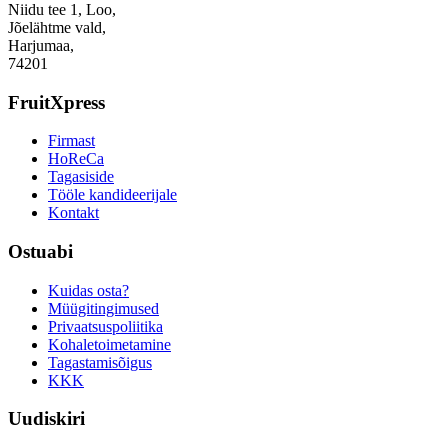
Niidu tee 1, Loo,
Jõelähtme vald,
Harjumaa,
74201
FruitXpress
Firmast
HoReCa
Tagasiside
Tööle kandideerijale
Kontakt
Ostuabi
Kuidas osta?
Müügitingimused
Privaatsuspoliitika
Kohaletoimetamine
Tagastamisõigus
KKK
Uudiskiri