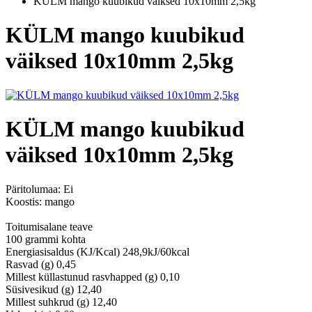
KÜLM mango kuubikud väiksed 10x10mm 2,5kg
KÜLM mango kuubikud
väiksed 10x10mm 2,5kg
KÜLM mango kuubikud
väiksed 10x10mm 2,5kg
Päritolumaa:
Ei
Koostis: mango
Toitumisalane teave
100 grammi kohta
Energiasisaldus (KJ/Kcal) 248,9kJ/60kcal
Rasvad (g) 0,45
Millest küllastunud rasvhapped (g) 0,10
Süsivesikud (g) 12,40
Millest suhkrud (g) 12,40