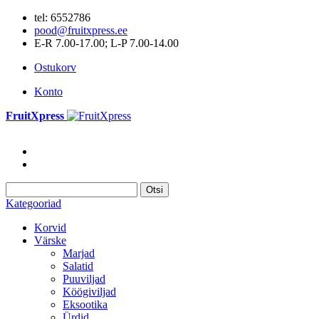
tel: 6552786
pood@fruitxpress.ee
E-R 7.00-17.00; L-P 7.00-14.00
Ostukorv
Konto
FruitXpress
Otsi
Kategooriad
Korvid
Värske
Marjad
Salatid
Puuviljad
Köögiviljad
Eksootika
Ürdid