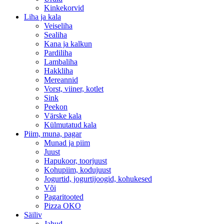
Kinkekorvid
Liha ja kala
Veiseliha
Sealiha
Kana ja kalkun
Pardiliha
Lambaliha
Hakkliha
Mereannid
Vorst, viiner, kotlet
Sink
Peekon
Värske kala
Külmutatud kala
Piim, muna, pagar
Munad ja piim
Juust
Hapukoor, toorjuust
Kohupiim, kodujuust
Jogurtid, jogurtijoogid, kohukesed
Või
Pagaritooted
Pizza OKO
Säiliv
Jahud