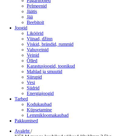
Pagaritooted
Pelmeenid
Jäätis
Jää
Beebitoit
Joogid
Liköörid
Viinad, džinn
Viskid, brändid, rummid
Vahuveinid
Veinid
Õlled
Karastusjoogid, toonikud
Mahlad ja smuutid
Siirupid
Vesi
Siidrid
Energiajoogid
Tarbed
Kodukaubad
Küpsetamine
Lemmikloomakaubad
Pakkumised
Avaleht
/