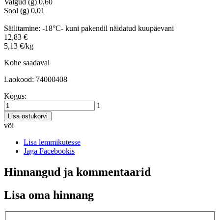
Valgud (g) 0,60
Sool (g) 0,01
Säilitamine: -18°C- kuni pakendil näidatud kuupäevani
12,83 €
5,13 €/kg
Kohe saadaval
Laokood: 74000408
Kogus:
1
Lisa ostukorvi
või
Lisa lemmikutesse
Jaga Facebookis
Hinnangud ja kommentaarid
Lisa oma hinnang