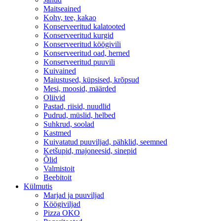
Maitseained
Kohv, tee, kakao
Konserveeritud kalatooted
Konserveeritud kurgid
Konserveeritud köögivili
Konserveeritud oad, herned
Konserveeritud puuvili
Kuivained
Maiustused, küpsised, krõpsud
Mesi, moosid, määrded
Oliivid
Pastad, riisid, nuudlid
Pudrud, müslid, helbed
Suhkrud, soolad
Kastmed
Kuivatatud puuviljad, pähklid, seemned
Ketšupid, majoneesid, sinepid
Õlid
Valmistoit
Beebitoit
Külmutis
Marjad ja puuviljad
Köögiviljad
Pizza OKO