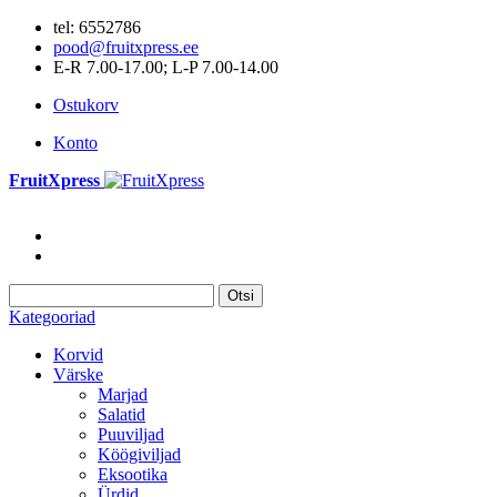
tel: 6552786
pood@fruitxpress.ee
E-R 7.00-17.00; L-P 7.00-14.00
Ostukorv
Konto
FruitXpress
Otsi
Kategooriad
Korvid
Värske
Marjad
Salatid
Puuviljad
Köögiviljad
Eksootika
Ürdid