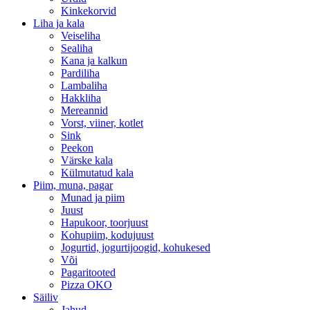
Kinkekorvid
Liha ja kala
Veiseliha
Sealiha
Kana ja kalkun
Pardiliha
Lambaliha
Hakkliha
Mereannid
Vorst, viiner, kotlet
Sink
Peekon
Värske kala
Külmutatud kala
Piim, muna, pagar
Munad ja piim
Juust
Hapukoor, toorjuust
Kohupiim, kodujuust
Jogurtid, jogurtijoogid, kohukesed
Või
Pagaritooted
Pizza OKO
Säiliv
Jahud