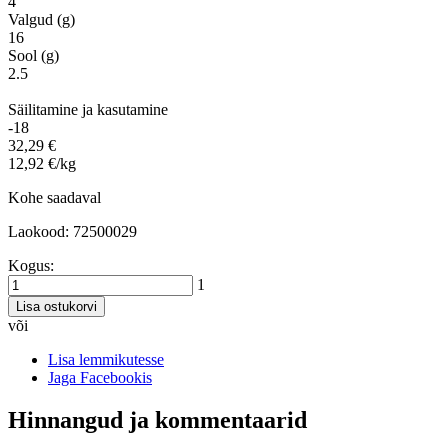
4
Valgud (g)
16
Sool (g)
2.5
Säilitamine ja kasutamine
-18
32,29 €
12,92 €/kg
Kohe saadaval
Laokood: 72500029
Kogus:
1
Lisa ostukorvi
või
Lisa lemmikutesse
Jaga Facebookis
Hinnangud ja kommentaarid