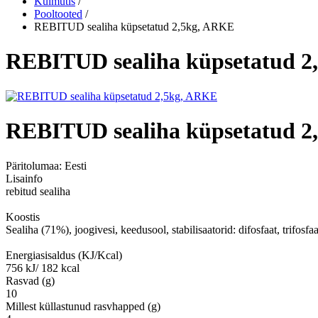
Külmutis
/
Pooltooted
/
REBITUD sealiha küpsetatud 2,5kg, ARKE
REBITUD sealiha küpsetatud 2
REBITUD sealiha küpsetatud 2
Päritolumaa:
Eesti
Lisainfo
rebitud sealiha
Koostis
Sealiha (71%), joogivesi, keedusool, stabilisaatorid: difosfaat, trifosfaa
Energiasisaldus (KJ/Kcal)
756 kJ/ 182 kcal
Rasvad (g)
10
Millest küllastunud rasvhapped (g)