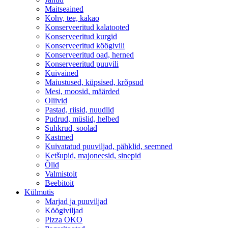
Maitseained
Kohv, tee, kakao
Konserveeritud kalatooted
Konserveeritud kurgid
Konserveeritud köögivili
Konserveeritud oad, herned
Konserveeritud puuvili
Kuivained
Maiustused, küpsised, krõpsud
Mesi, moosid, määrded
Oliivid
Pastad, riisid, nuudlid
Pudrud, müslid, helbed
Suhkrud, soolad
Kastmed
Kuivatatud puuviljad, pähklid, seemned
Ketšupid, majoneesid, sinepid
Õlid
Valmistoit
Beebitoit
Külmutis
Marjad ja puuviljad
Köögiviljad
Pizza OKO