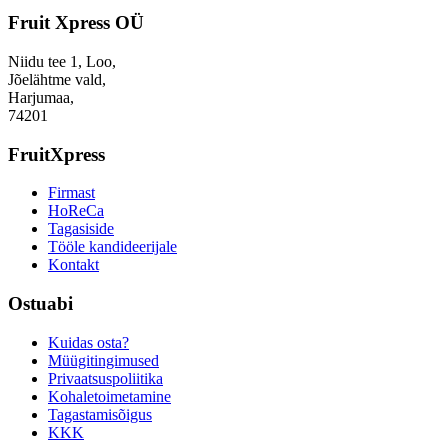
Fruit Xpress OÜ
Niidu tee 1, Loo,
Jõelähtme vald,
Harjumaa,
74201
FruitXpress
Firmast
HoReCa
Tagasiside
Tööle kandideerijale
Kontakt
Ostuabi
Kuidas osta?
Müügitingimused
Privaatsuspoliitika
Kohaletoimetamine
Tagastamisõigus
KKK