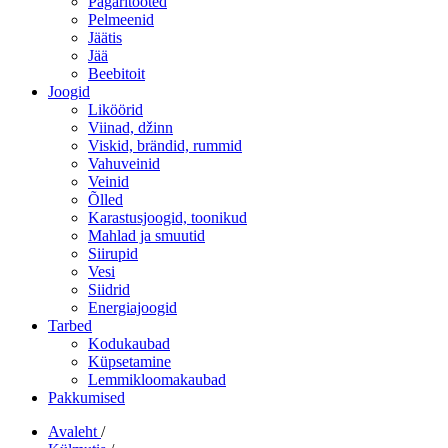
Pagaritooted
Pelmeenid
Jäätis
Jää
Beebitoit
Joogid
Liköörid
Viinad, džinn
Viskid, brändid, rummid
Vahuveinid
Veinid
Õlled
Karastusjoogid, toonikud
Mahlad ja smuutid
Siirupid
Vesi
Siidrid
Energiajoogid
Tarbed
Kodukaubad
Küpsetamine
Lemmikloomakaubad
Pakkumised
Avaleht
/