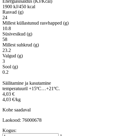
Energiasisaldus (KJ/Kcal)
1900 kJ/450 kcal
Rasvad (g)
24
Millest küllastunud rasvhapped (g)
10.8
Süsivesikud (g)
58
Millest suhkrud (g)
23.2
Valgud (g)
3
Sool (g)
0.2
Säilitamine ja kasutamine
temperatuuril +15ºC…+21ºC.
4,03 €
4,03 €/kg
Kohe saadaval
Laokood: 76000678
Kogus: