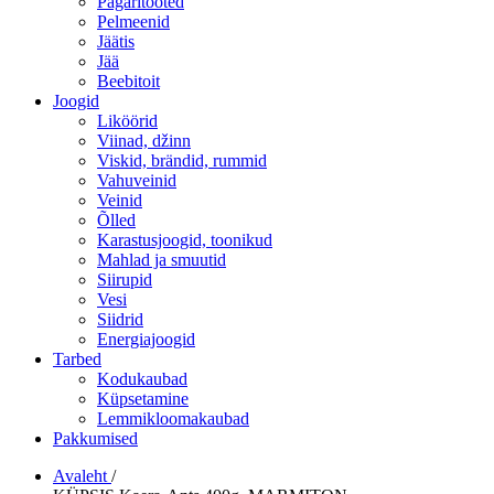
Pagaritooted
Pelmeenid
Jäätis
Jää
Beebitoit
Joogid
Liköörid
Viinad, džinn
Viskid, brändid, rummid
Vahuveinid
Veinid
Õlled
Karastusjoogid, toonikud
Mahlad ja smuutid
Siirupid
Vesi
Siidrid
Energiajoogid
Tarbed
Kodukaubad
Küpsetamine
Lemmikloomakaubad
Pakkumised
Avaleht
/