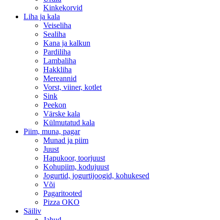
Kinkekorvid
Liha ja kala
Veiseliha
Sealiha
Kana ja kalkun
Pardiliha
Lambaliha
Hakkliha
Mereannid
Vorst, viiner, kotlet
Sink
Peekon
Värske kala
Külmutatud kala
Piim, muna, pagar
Munad ja piim
Juust
Hapukoor, toorjuust
Kohupiim, kodujuust
Jogurtid, jogurtijoogid, kohukesed
Või
Pagaritooted
Pizza OKO
Säiliv
Jahud