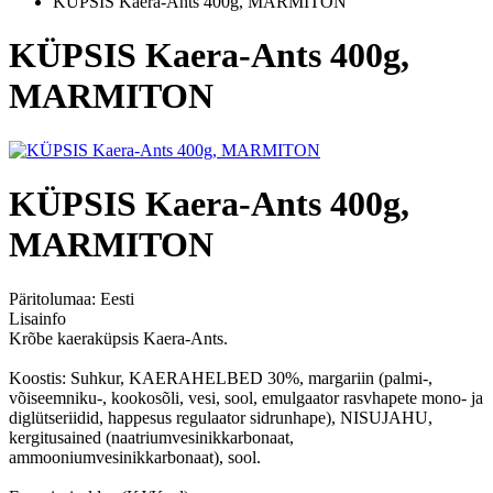
KÜPSIS Kaera-Ants 400g, MARMITON
KÜPSIS Kaera-Ants 400g,
MARMITON
KÜPSIS Kaera-Ants 400g,
MARMITON
Päritolumaa:
Eesti
Lisainfo
Krõbe kaeraküpsis Kaera-Ants.
Koostis: Suhkur, KAERAHELBED 30%, margariin (palmi-,
võiseemniku-, kookosõli, vesi, sool, emulgaator rasvhapete mono- ja
diglütseriidid, happesus regulaator sidrunhape), NISUJAHU,
kergitusained (naatriumvesinikkarbonaat,
ammooniumvesinikkarbonaat), sool.