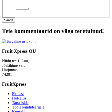
Saada
Teie kommentaarid on väga teretulnud!
Fruit Xpress OÜ
Niidu tee 1, Loo,
Jõelähtme vald,
Harjumaa,
74201
FruitXpress
Firmast
HoReCa
Tagasiside
Tööle kandideerijale
Kontakt