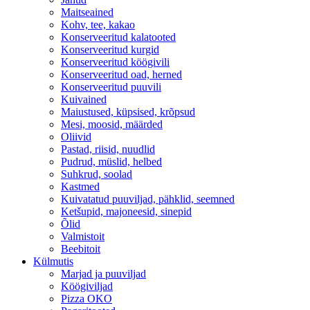
Maitseained
Kohv, tee, kakao
Konserveeritud kalatooted
Konserveeritud kurgid
Konserveeritud köögivili
Konserveeritud oad, herned
Konserveeritud puuvili
Kuivained
Maiustused, küpsised, krõpsud
Mesi, moosid, määrded
Oliivid
Pastad, riisid, nuudlid
Pudrud, müslid, helbed
Suhkrud, soolad
Kastmed
Kuivatatud puuviljad, pähklid, seemned
Ketšupid, majoneesid, sinepid
Õlid
Valmistoit
Beebitoit
Külmutis
Marjad ja puuviljad
Köögiviljad
Pizza OKO