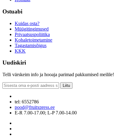
Ostuabi
Kuidas osta?
Müügitingimused
Privaatsuspoliitika
Kohaletoimetamine
Tagastamisõigus
KKK
Uudiskiri
Telli värskeim info ja hooaja parimad pakkumised meilile!
Liitu
tel: 6552786
pood@fruitxpress.ee
E-R 7.00-17.00; L-P 7.00-14.00