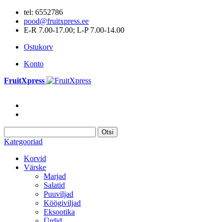
tel: 6552786
pood@fruitxpress.ee
E-R 7.00-17.00; L-P 7.00-14.00
Ostukorv
Konto
FruitXpress
Otsi
Kategooriad
Korvid
Värske
Marjad
Salatid
Puuviljad
Köögiviljad
Eksootika
Ürdid