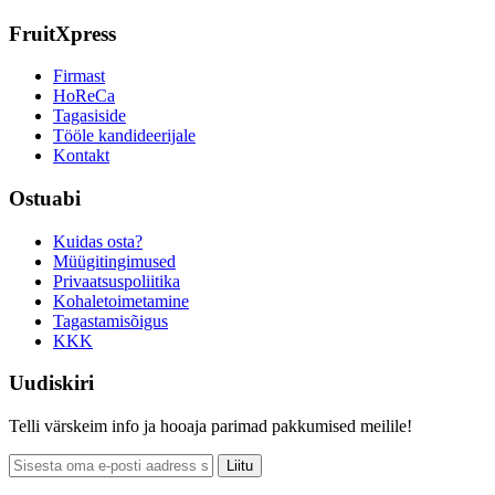
FruitXpress
Firmast
HoReCa
Tagasiside
Tööle kandideerijale
Kontakt
Ostuabi
Kuidas osta?
Müügitingimused
Privaatsuspoliitika
Kohaletoimetamine
Tagastamisõigus
KKK
Uudiskiri
Telli värskeim info ja hooaja parimad pakkumised meilile!
Liitu