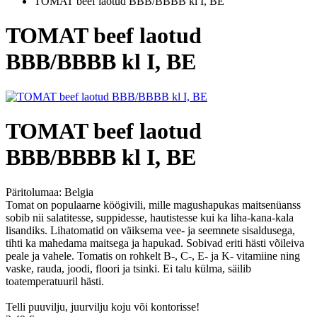
TOMAT beef laotud BBB/BBBB kl I, BE
TOMAT beef laotud
BBB/BBBB kl I, BE
TOMAT beef laotud
BBB/BBBB kl I, BE
Päritolumaa:
Belgia
Tomat on populaarne köögivili, mille magushapukas maitsenüanss
sobib nii salatitesse, suppidesse, hautistesse kui ka liha-kana-kala
lisandiks. Lihatomatid on väiksema vee- ja seemnete sisaldusega,
tihti ka mahedama maitsega ja hapukad. Sobivad eriti hästi võileiva
peale ja vahele. Tomatis on rohkelt B-, C-, E- ja K- vitamiine ning
vaske, rauda, joodi, floori ja tsinki. Ei talu külma, säilib
toatemperatuuril hästi.
Telli puuvilju, juurvilju koju või kontorisse!