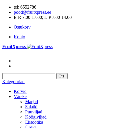
tel: 6552786
pood@fruitxpress.ee
E-R 7.00-17.00; L-P 7.00-14.00
Ostukorv
Konto
FruitXpress
Otsi
Kategooriad
Korvid
Värske
Marjad
Salatid
Puuviljad
Köögiviljad
Eksootika
Ürdid