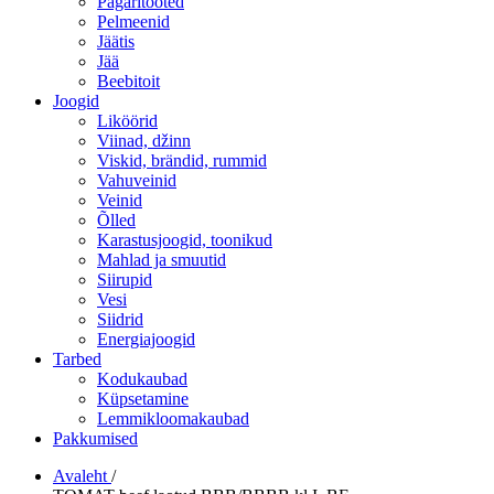
Pagaritooted
Pelmeenid
Jäätis
Jää
Beebitoit
Joogid
Liköörid
Viinad, džinn
Viskid, brändid, rummid
Vahuveinid
Veinid
Õlled
Karastusjoogid, toonikud
Mahlad ja smuutid
Siirupid
Vesi
Siidrid
Energiajoogid
Tarbed
Kodukaubad
Küpsetamine
Lemmikloomakaubad
Pakkumised
Avaleht
/