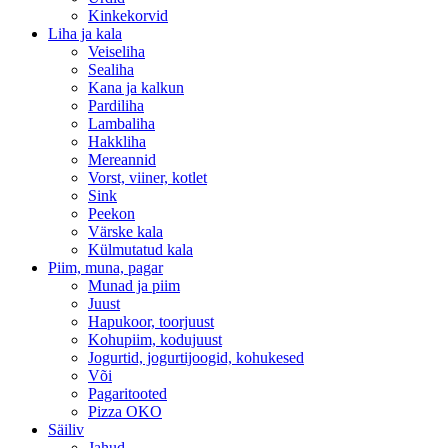
Kinkekorvid
Liha ja kala
Veiseliha
Sealiha
Kana ja kalkun
Pardiliha
Lambaliha
Hakkliha
Mereannid
Vorst, viiner, kotlet
Sink
Peekon
Värske kala
Külmutatud kala
Piim, muna, pagar
Munad ja piim
Juust
Hapukoor, toorjuust
Kohupiim, kodujuust
Jogurtid, jogurtijoogid, kohukesed
Või
Pagaritooted
Pizza OKO
Säiliv
Jahud