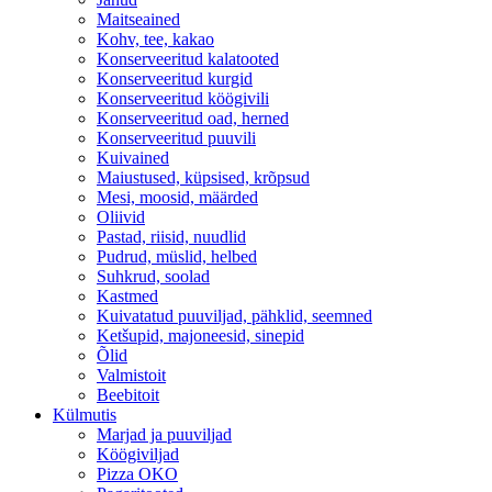
Maitseained
Kohv, tee, kakao
Konserveeritud kalatooted
Konserveeritud kurgid
Konserveeritud köögivili
Konserveeritud oad, herned
Konserveeritud puuvili
Kuivained
Maiustused, küpsised, krõpsud
Mesi, moosid, määrded
Oliivid
Pastad, riisid, nuudlid
Pudrud, müslid, helbed
Suhkrud, soolad
Kastmed
Kuivatatud puuviljad, pähklid, seemned
Ketšupid, majoneesid, sinepid
Õlid
Valmistoit
Beebitoit
Külmutis
Marjad ja puuviljad
Köögiviljad
Pizza OKO