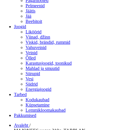
Pagaritooted
Pelmeenid
Jäätis
Jää
Beebitoit
Joogid
Liköörid
Viinad, džinn
Viskid, brändid, rummid
Vahuveinid
Veinid
Õlled
Karastusjoogid, toonikud
Mahlad ja smuutid
Siirupid
Vesi
Siidrid
Energiajoogid
Tarbed
Kodukaubad
Küpsetamine
Lemmikloomakaubad
Pakkumised
Avaleht
/