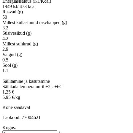
Energiasisaldus (KJ/Kcal)
1949 kJ/ 473 kcal
Rasvad (g)
50
Millest küllastunud rasvhapped (g)
3.2
Süsivesikud (g)
4.2
Millest suhkrud (g)
2.9
Valgud (g)
0.5
Sool (g)
1.1
Säilitamine ja kasutamine
Säilitada temperatuuril +2 - +6C
1,25 €
5,95 €/kg
Kohe saadaval
Laokood: 77004621
Kogus: