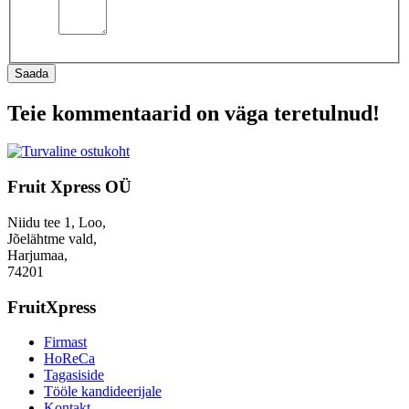
Saada
Teie kommentaarid on väga teretulnud!
Fruit Xpress OÜ
Niidu tee 1, Loo,
Jõelähtme vald,
Harjumaa,
74201
FruitXpress
Firmast
HoReCa
Tagasiside
Tööle kandideerijale
Kontakt