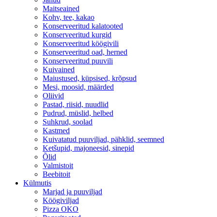
Maitseained
Kohv, tee, kakao
Konserveeritud kalatooted
Konserveeritud kurgid
Konserveeritud köögivili
Konserveeritud oad, herned
Konserveeritud puuvili
Kuivained
Maiustused, küpsised, krõpsud
Mesi, moosid, määrded
Oliivid
Pastad, riisid, nuudlid
Pudrud, müslid, helbed
Suhkrud, soolad
Kastmed
Kuivatatud puuviljad, pähklid, seemned
Ketšupid, majoneesid, sinepid
Õlid
Valmistoit
Beebitoit
Külmutis
Marjad ja puuviljad
Köögiviljad
Pizza OKO