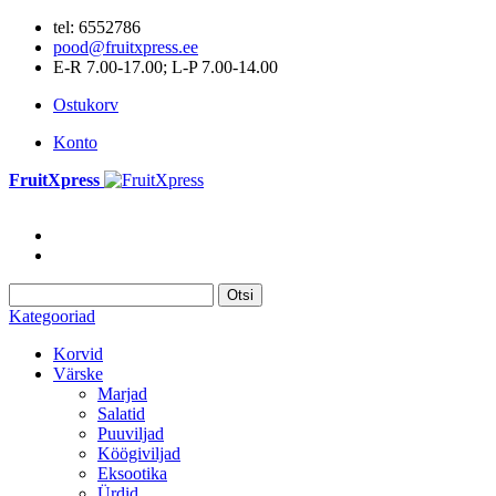
tel: 6552786
pood@fruitxpress.ee
E-R 7.00-17.00; L-P 7.00-14.00
Ostukorv
Konto
FruitXpress
Otsi
Kategooriad
Korvid
Värske
Marjad
Salatid
Puuviljad
Köögiviljad
Eksootika
Ürdid