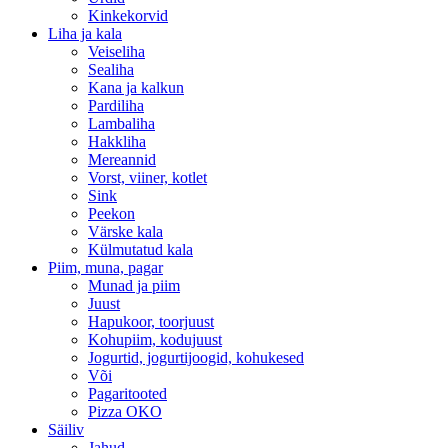
Kinkekorvid
Liha ja kala
Veiseliha
Sealiha
Kana ja kalkun
Pardiliha
Lambaliha
Hakkliha
Mereannid
Vorst, viiner, kotlet
Sink
Peekon
Värske kala
Külmutatud kala
Piim, muna, pagar
Munad ja piim
Juust
Hapukoor, toorjuust
Kohupiim, kodujuust
Jogurtid, jogurtijoogid, kohukesed
Või
Pagaritooted
Pizza OKO
Säiliv
Jahud