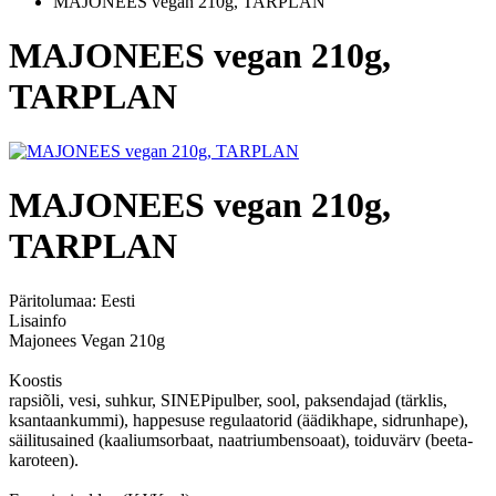
MAJONEES vegan 210g, TARPLAN
MAJONEES vegan 210g,
TARPLAN
MAJONEES vegan 210g,
TARPLAN
Päritolumaa:
Eesti
Lisainfo
Majonees Vegan 210g
Koostis
rapsiõli, vesi, suhkur, SINEPipulber, sool, paksendajad (tärklis,
ksantaankummi), happesuse regulaatorid (äädikhape, sidrunhape),
säilitusained (kaaliumsorbaat, naatriumbensoaat), toiduvärv (beeta-
karoteen).