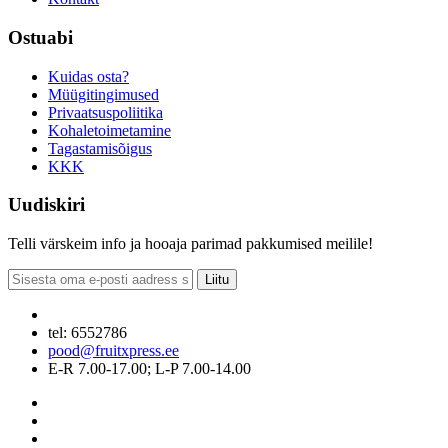
Ostuabi
Kuidas osta?
Müügitingimused
Privaatsuspoliitika
Kohaletoimetamine
Tagastamisõigus
KKK
Uudiskiri
Telli värskeim info ja hooaja parimad pakkumised meilile!
Liitu
tel: 6552786
pood@fruitxpress.ee
E-R 7.00-17.00; L-P 7.00-14.00