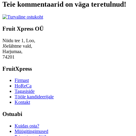
Teie kommentaarid on väga teretulnud!
Fruit Xpress OÜ
Niidu tee 1, Loo,
Jõelähtme vald,
Harjumaa,
74201
FruitXpress
Firmast
HoReCa
Tagasiside
Tööle kandideerijale
Kontakt
Ostuabi
Kuidas osta?
Müügitingimused