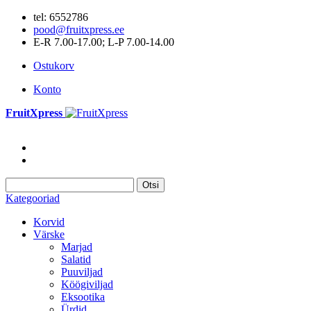
tel: 6552786
pood@fruitxpress.ee
E-R 7.00-17.00; L-P 7.00-14.00
Ostukorv
Konto
FruitXpress
Otsi
Kategooriad
Korvid
Värske
Marjad
Salatid
Puuviljad
Köögiviljad
Eksootika
Ürdid