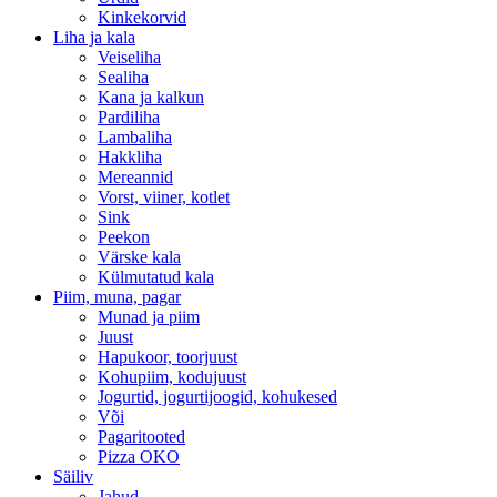
Kinkekorvid
Liha ja kala
Veiseliha
Sealiha
Kana ja kalkun
Pardiliha
Lambaliha
Hakkliha
Mereannid
Vorst, viiner, kotlet
Sink
Peekon
Värske kala
Külmutatud kala
Piim, muna, pagar
Munad ja piim
Juust
Hapukoor, toorjuust
Kohupiim, kodujuust
Jogurtid, jogurtijoogid, kohukesed
Või
Pagaritooted
Pizza OKO
Säiliv
Jahud