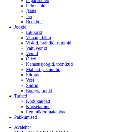
Pagaritooted
Pelmeenid
Jäätis
Jää
Beebitoit
Joogid
Liköörid
Viinad, džinn
Viskid, brändid, rummid
Vahuveinid
Veinid
Õlled
Karastusjoogid, toonikud
Mahlad ja smuutid
Siirupid
Vesi
Siidrid
Energiajoogid
Tarbed
Kodukaubad
Küpsetamine
Lemmikloomakaubad
Pakkumised
Avaleht
/