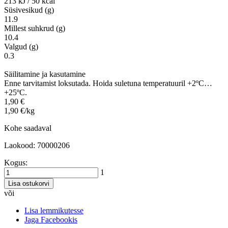
213 kJ / 50 kcal
Süsivesikud (g)
11.9
Millest suhkrud (g)
10.4
Valgud (g)
0.3
Säilitamine ja kasutamine
Enne tarvitamist loksutada. Hoida suletuna temperatuuril +2ºC…
+25ºC.
1,90 €
1,90 €/kg
Kohe saadaval
Laokood: 70000206
Kogus:
1
Lisa ostukorvi
või
Lisa lemmikutesse
Jaga Facebookis