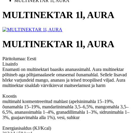
MULTINEKTAR 1l, AURA
MULTINEKTAR 1l, AURA
MULTINEKTAR 1l, AURA
Päritolumaa:
Eesti
Lisainfo
Enamasti on multinektari baasiks ananassimahl. Aura multinektar
põhineb aga põhjamaalasele omasemal õunamahlal. Sellele lisavad
hõrke varjundeid mango, ananass ja teised troopilised viljad. Aura
multinektar sisaldab värvikirevat maitseelamust ja harm
Koostis
multimahl kontsentreeritud mahlast (apelsinimahla 15–19%,
õunamahla 15–19%, mandariinimahla 3,5–6,5%, mangomahla 3,5–
6,5%, ananassimahla 1–4%, granadillimahla 1–3%, sidrunimahla 1–
3%, guajaavimahla alla 1%), vesi, suhkur
Energiasisaldus (KJ/Kcal)