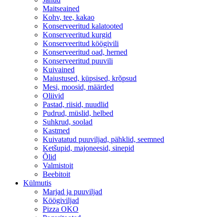
Maitseained
Kohv, tee, kakao
Konserveeritud kalatooted
Konserveeritud kurgid
Konserveeritud köögivili
Konserveeritud oad, herned
Konserveeritud puuvili
Kuivained
Maiustused, küpsised, krõpsud
Mesi, moosid, määrded
Oliivid
Pastad, riisid, nuudlid
Pudrud, müslid, helbed
Suhkrud, soolad
Kastmed
Kuivatatud puuviljad, pähklid, seemned
Ketšupid, majoneesid, sinepid
Õlid
Valmistoit
Beebitoit
Külmutis
Marjad ja puuviljad
Köögiviljad
Pizza OKO